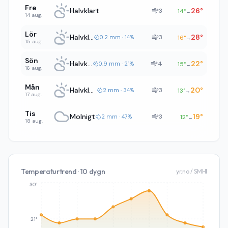
Fre
Halvklart
26
°
3
14
°
→
14 aug.
Lör
Halvklart
28
°
3
0.2 mm · 14%
16
°
→
15 aug.
Sön
Halvklart
22
°
4
0.9 mm · 21%
15
°
→
16 aug.
Mån
Halvklart
20
°
3
2 mm · 34%
13
°
→
17 aug.
Tis
Molnigt
19
°
3
2 mm · 47%
12
°
→
18 aug.
Temperaturtrend · 10 dygn
yr.no / SMHI
30°
21°