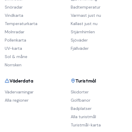
Snöradar
Badtemperatur
Vindkarta
Varmast just nu
Temperaturkarta
Kallast just nu
Molnradar
Stjärnhimlen
Pollenkarta
Sjöväder
UV-karta
Fjällväder
Sol & måne
Norrsken
Väderdata
Turistmål
Vädervarningar
Skidorter
Alla regioner
Golfbanor
Badplatser
Alla turistmål
Turistmål-karta