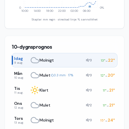
0
0%
10:00
14:00
18:00
22:00
02:00
06:00
Staplar: mm regn · streckad linje: % sannolikhet
10-dygnsprognos
Idag
Molnigt
22
°
3
13
°
→
9 aug.
Mån
Mulet
20
°
3
0.3 mm · 17%
12
°
→
10 aug.
Tis
Klart
21
°
3
11
°
→
11 aug.
Ons
Mulet
21
°
2
11
°
→
12 aug.
Tors
Molnigt
24
°
3
15
°
→
13 aug.