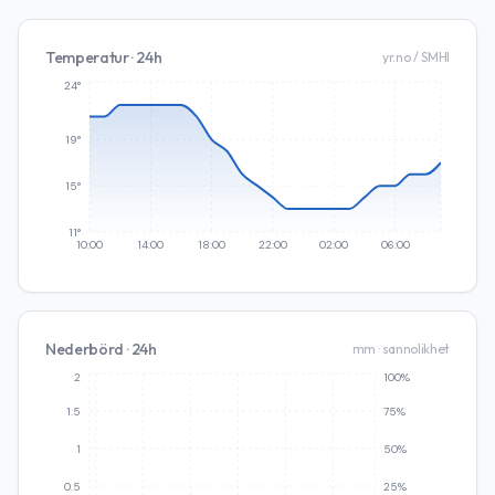
Temperatur · 24h
yr.no / SMHI
24°
19°
15°
11°
10:00
14:00
18:00
22:00
02:00
06:00
Nederbörd · 24h
mm · sannolikhet
2
100%
1.5
75%
1
50%
0.5
25%