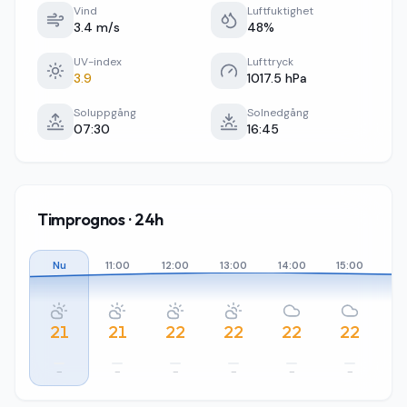
Vind
Luftfuktighet
3.4 m/s
48%
UV-index
Lufttryck
3.9
1017.5 hPa
Soluppgång
Solnedgång
07:30
16:45
Timprognos · 24h
Nu
11:00
12:00
13:00
14:00
15:00
16
21
21
22
22
22
22
–
–
–
–
–
–