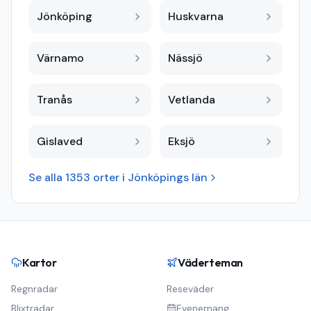
Jönköping
Huskvarna
Värnamo
Nässjö
Tranås
Vetlanda
Gislaved
Eksjö
Se alla
1353
orter i
Jönköpings län
Kartor
Väderteman
Regnradar
Reseväder
Blixtradar
Evenemang