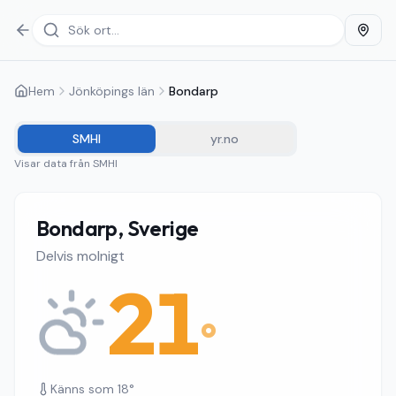
Hem
Jönköpings län
Bondarp
SMHI
yr.no
Visar data från
SMHI
Bondarp, Sverige
Delvis molnigt
21
°
Känns som
18
°