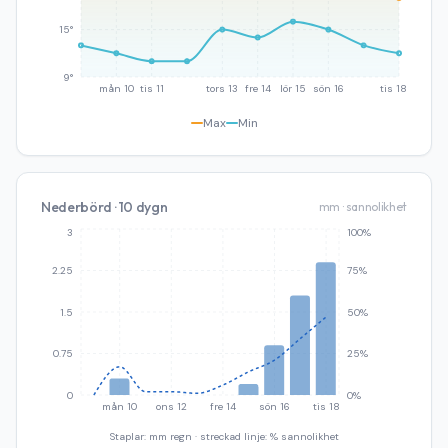
15°
9°
mån 10
tis 11
tors 13
fre 14
lör 15
sön 16
tis 18
Max
Min
Nederbörd · 10 dygn
mm · sannolikhet
3
100%
2.25
75%
1.5
50%
0.75
25%
0
0%
mån 10
ons 12
fre 14
sön 16
tis 18
Staplar: mm regn · streckad linje: % sannolikhet