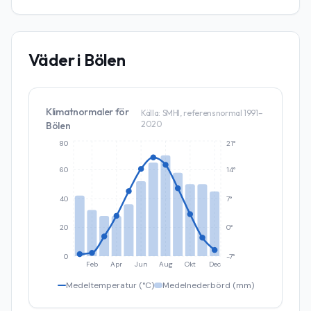
Väder i
Bölen
Klimatnormaler för
Källa: SMHI, referensnormal 1991–
2020
Bölen
80
21°
60
14°
40
7°
20
0°
0
-7°
Feb
Apr
Jun
Aug
Okt
Dec
Medeltemperatur (°C)
Medelnederbörd (mm)