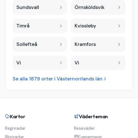
Sundsvall
Örnsköldsvik
Timrå
Kvissleby
Sollefteå
Kramfors
Vi
Vi
Se alla
1879
orter i
Västernorrlands län
Kartor
Väderteman
Regnradar
Reseväder
Blixtradar
Evenemang