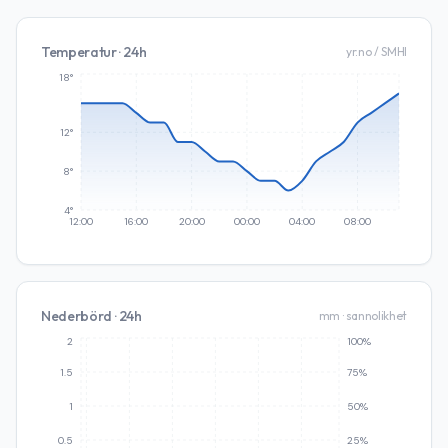
Temperatur · 24h
yr.no / SMHI
18°
12°
8°
4°
12:00
16:00
20:00
00:00
04:00
08:00
Nederbörd · 24h
mm · sannolikhet
2
100%
1.5
75%
1
50%
0.5
25%