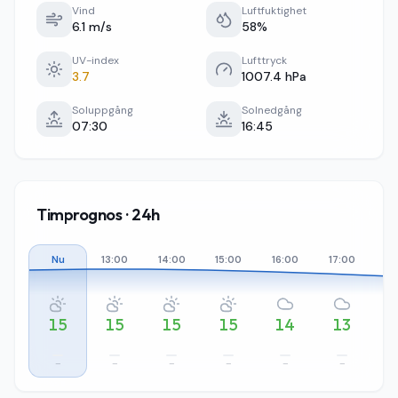
Vind
Luftfuktighet
6.1 m/s
58%
UV-index
Lufttryck
3.7
1007.4 hPa
Soluppgång
Solnedgång
07:30
16:45
Timprognos · 24h
Nu
13:00
14:00
15:00
16:00
17:00
18
15
15
15
15
14
13
–
–
–
–
–
–