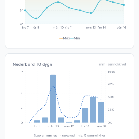
9°
4°
fre 7
lör 8
mån 10
tis 11
tors 13
fre 14
sön 16
Max
Min
Nederbörd · 10 dygn
mm · sannolikhet
7
100%
75%
4
50%
2
25%
0
0%
lör 8
mån 10
ons 12
fre 14
sön 16
Staplar: mm regn · streckad linje: % sannolikhet