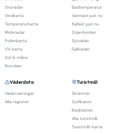
Snöradar
Badtemperatur
Vindkarta
Varmast just nu
Temperaturkarta
Kallast just nu
Molnradar
Stjärnhimlen
Pollenkarta
Sjöväder
UV-karta
Fjällväder
Sol & måne
Norrsken
Väderdata
Turistmål
Vädervarningar
Skidorter
Alla regioner
Golfbanor
Badplatser
Alla turistmål
Turistmål-karta