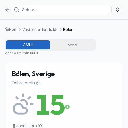
Hem
Västernorrlands län
Bölen
SMHI
yr.no
Visar data från
SMHI
Bölen, Sverige
Delvis molnigt
15
°
Känns som
10
°