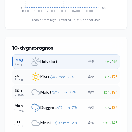
0
0%
12:00
16:00
20:00
00:00
04:00
08:00
Staplar: mm regn · streckad linje: % sannolikhet
10-dygnsprognos
Idag
Halvklart
15
°
5
9
°
→
7 aug.
Lör
Klart
17
°
2
0.3 mm · 20%
6
°
→
8 aug.
Sön
Mulet
19
°
2
0.7 mm · 35%
10
°
→
9 aug.
Mån
Duggregn
18
°
3
7 mm · 71%
12
°
→
10 aug.
Tis
Molnigt
14
°
5
0.7 mm · 21%
10
°
→
11 aug.