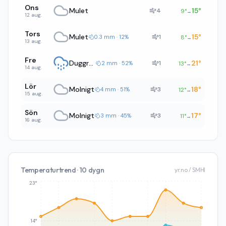
Ons
Mulet
15
°
4
9
°
→
12 aug.
Tors
Mulet
15
°
1
0.3 mm · 12%
8
°
→
13 aug.
Fre
Duggregn
21
°
1
2 mm · 52%
13
°
→
14 aug.
Lör
Molnigt
18
°
3
4 mm · 51%
12
°
→
15 aug.
Sön
Molnigt
17
°
3
3 mm · 45%
11
°
→
16 aug.
Temperaturtrend · 10 dygn
yr.no / SMHI
23°
14°