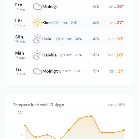
Fre
Molnigt
26
°
2
13
°
→
14 aug.
Lör
Klart
27
°
2
0.4 mm · 24%
15
°
→
15 aug.
Sön
Halvklart
20
°
3
0.9 mm · 38%
16
°
→
16 aug.
Mån
Halvklart
20
°
3
1 mm · 37%
14
°
→
17 aug.
Tis
Molnigt
21
°
3
2 mm · 32%
13
°
→
18 aug.
Temperaturtrend · 10 dygn
yr.no / SMHI
29°
19°