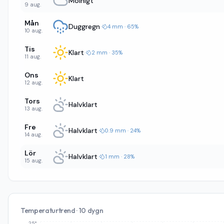
Molnigt
9 aug.
Mån
Duggregn
·
4 mm · 65%
10 aug.
Tis
Klart
·
2 mm · 35%
11 aug.
Ons
Klart
12 aug.
Tors
Halvklart
13 aug.
Fre
Halvklart
·
0.9 mm · 24%
14 aug.
Lör
Halvklart
·
1 mm · 28%
15 aug.
Temperaturtrend · 10 dygn
25°