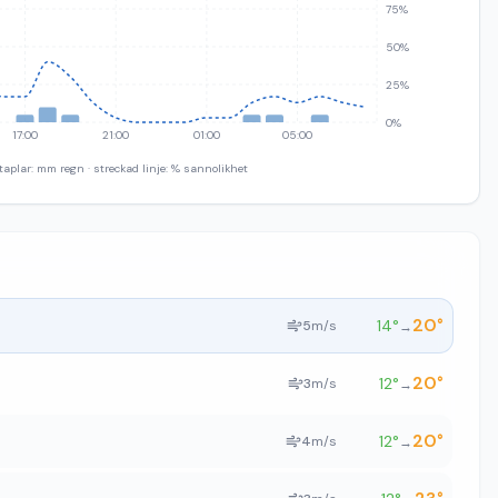
75%
50%
25%
0%
17:00
21:00
01:00
05:00
taplar: mm regn · streckad linje: % sannolikhet
20
°
14
°
5
m/s
→
20
°
12
°
3
m/s
→
20
°
12
°
4
m/s
→