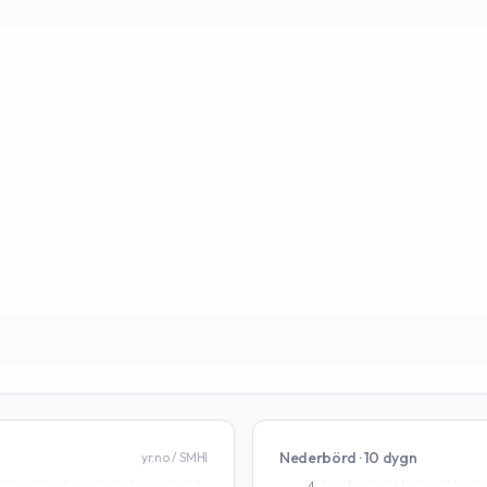
Nederbörd · 10 dygn
yr.no / SMHI
4