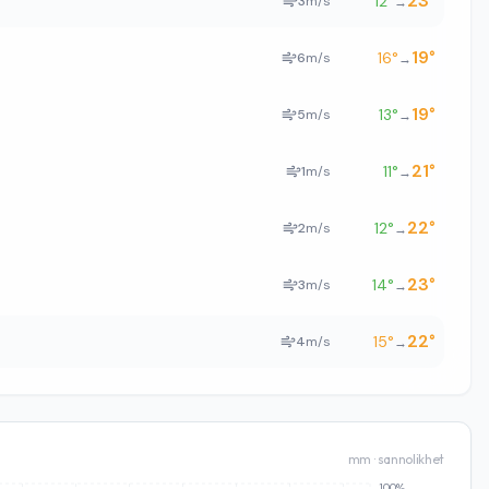
23
°
12
°
3
m/s
→
19
°
16
°
6
m/s
→
19
°
13
°
5
m/s
→
21
°
11
°
1
m/s
→
22
°
12
°
2
m/s
→
23
°
14
°
3
m/s
→
22
°
15
°
4
m/s
→
mm · sannolikhet
100%