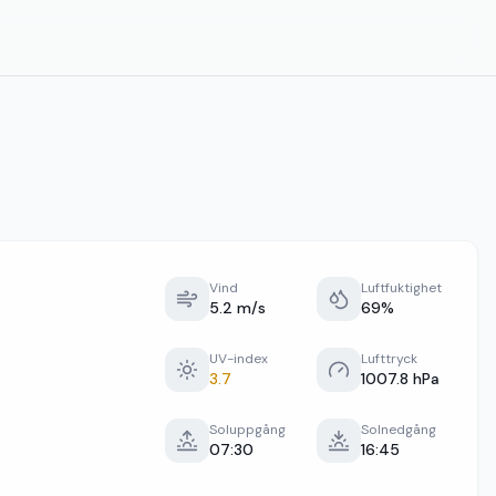
Vind
Luftfuktighet
5.2 m/s
69%
UV-index
Lufttryck
3.7
1007.8 hPa
Soluppgång
Solnedgång
07:30
16:45