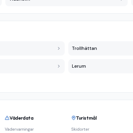
Trollhättan
Lerum
Väderdata
Turistmål
Vädervarningar
Skidorter