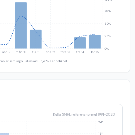
75%
50%
25%
0%
sön 9
mån 10
tis 11
ons 12
tors 13
fre 14
lör 15
taplar: mm regn · streckad linje: % sannolikhet
Källa: SMHI, referensnormal 1991–2020
24°
18°