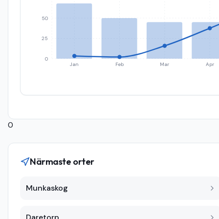
50
25
0
Jan
Feb
Mar
Apr
0
Närmaste orter
Munkaskog
Daretorp