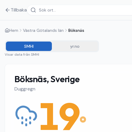
Tillbaka
Hem
Västra Götalands län
Böksnäs
SMHI
yr.no
Visar data från
SMHI
Böksnäs, Sverige
Duggregn
19
°