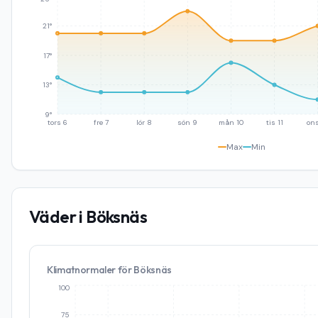
21°
17°
13°
9°
tors 6
fre 7
lör 8
sön 9
mån 10
tis 11
ons
Max
Min
Väder i
Böksnäs
Klimatnormaler för
Böksnäs
100
75