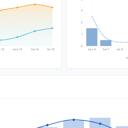
3
2
1
0
 12
tors 13
fre 14
lör 15
tors 6
fre 7
lör 8
S