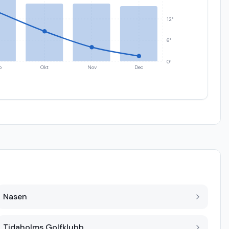
12°
6°
0°
p
Okt
Nov
Dec
Nasen
Tidaholms Golfklubb