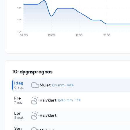
18°
15°
12°
09:00
13:00
17:00
21:00
10-dygnsprognos
Idag
Mulet
·
2 mm · 63%
6 aug.
Fre
Halvklart
·
0.5 mm · 17%
7 aug.
Lör
Halvklart
8 aug.
Sön