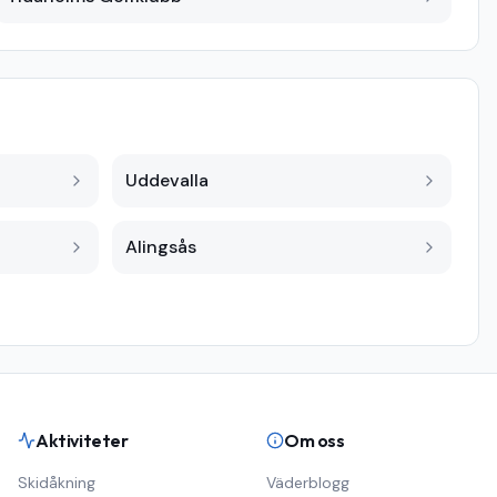
Uddevalla
Alingsås
Aktiviteter
Om oss
Skidåkning
Väderblogg