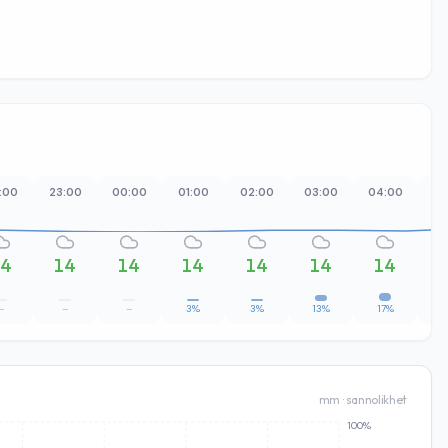
:00
23:00
00:00
01:00
02:00
03:00
04:00
05
14
14
14
14
14
14
14
–
–
–
3%
3%
13%
17%
1
mm · sannolikhet
100%