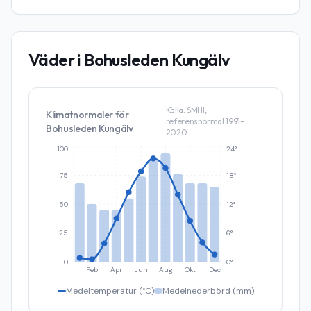
Väder i
Bohusleden Kungälv
Källa: SMHI,
Klimatnormaler för
referensnormal 1991–
Bohusleden Kungälv
2020
100
24°
75
18°
50
12°
25
6°
0
0°
Feb
Apr
Jun
Aug
Okt
Dec
Medeltemperatur (°C)
Medelnederbörd (mm)