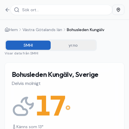
Hem
Västra Götalands län
Bohusleden Kungälv
SMHI
yr.no
Visar data från
SMHI
Bohusleden Kungälv, Sverige
Delvis molnigt
17
°
Känns som
13
°