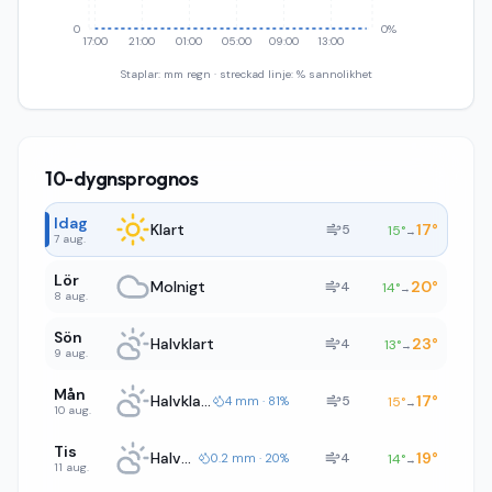
0
0%
17:00
21:00
01:00
05:00
09:00
13:00
Staplar: mm regn · streckad linje: % sannolikhet
10-dygnsprognos
Idag
Klart
17
°
5
15
°
→
7 aug.
Lör
Molnigt
20
°
4
14
°
→
8 aug.
Sön
Halvklart
23
°
4
13
°
→
9 aug.
Mån
Halvklart
17
°
5
4 mm · 81%
15
°
→
10 aug.
Tis
Halvklart
19
°
4
0.2 mm · 20%
14
°
→
11 aug.