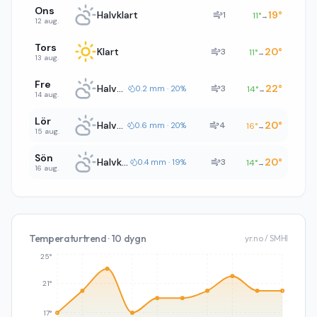
Ons
Halvklart
19
°
1
11
°
→
12 aug.
Tors
Klart
20
°
3
11
°
→
13 aug.
Fre
Halvklart
22
°
3
0.2 mm · 20%
14
°
→
14 aug.
Lör
Halvklart
20
°
4
0.6 mm · 20%
16
°
→
15 aug.
Sön
Halvklart
20
°
3
0.4 mm · 19%
14
°
→
16 aug.
Temperaturtrend · 10 dygn
yr.no / SMHI
25°
21°
17°