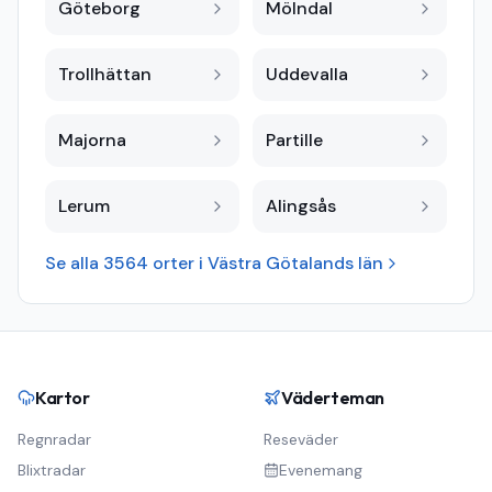
Göteborg
Mölndal
Trollhättan
Uddevalla
Majorna
Partille
Lerum
Alingsås
Se alla
3564
orter i
Västra Götalands län
Kartor
Väderteman
Regnradar
Reseväder
Blixtradar
Evenemang