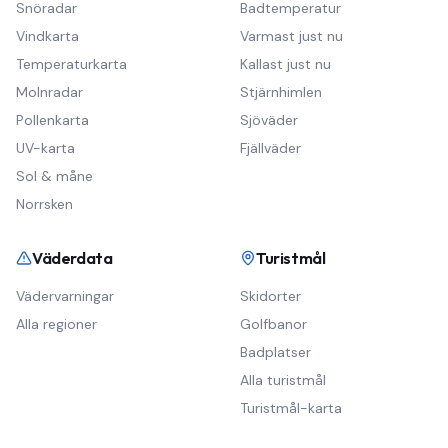
Snöradar
Badtemperatur
Vindkarta
Varmast just nu
Temperaturkarta
Kallast just nu
Molnradar
Stjärnhimlen
Pollenkarta
Sjöväder
UV-karta
Fjällväder
Sol & måne
Norrsken
Väderdata
Turistmål
Vädervarningar
Skidorter
Alla regioner
Golfbanor
Badplatser
Alla turistmål
Turistmål-karta