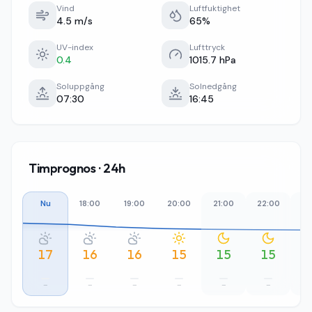
Vind
Luftfuktighet
4.5 m/s
65%
UV-index
Lufttryck
0.4
1015.7 hPa
Soluppgång
Solnedgång
07:30
16:45
Timprognos · 24h
Nu
18:00
19:00
20:00
21:00
22:00
23
17
16
16
15
15
15
–
–
–
–
–
–