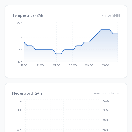
Temperatur · 24h
yr.no / SMHI
22°
18°
15°
12°
17:00
21:00
01:00
05:00
09:00
13:00
Nederbörd · 24h
mm · sannolikhet
2
100%
1.5
75%
1
50%
0.5
25%