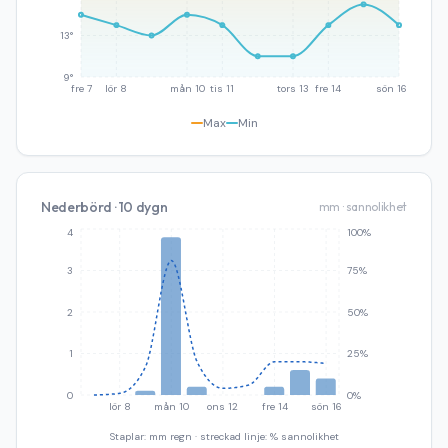
13°
9°
fre 7
lör 8
mån 10
tis 11
tors 13
fre 14
sön 16
Max
Min
Nederbörd · 10 dygn
mm · sannolikhet
4
100%
3
75%
2
50%
1
25%
0
0%
lör 8
mån 10
ons 12
fre 14
sön 16
Staplar: mm regn · streckad linje: % sannolikhet