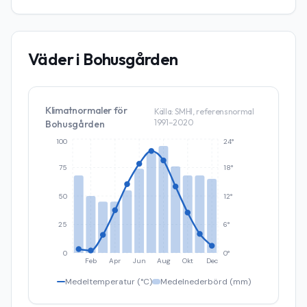
Väder i
Bohusgården
Klimatnormaler för
Källa: SMHI, referensnormal
1991–2020
Bohusgården
100
24°
75
18°
50
12°
25
6°
0
0°
Feb
Apr
Jun
Aug
Okt
Dec
Medeltemperatur (°C)
Medelnederbörd (mm)