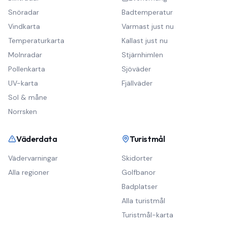
Snöradar
Badtemperatur
Vindkarta
Varmast just nu
Temperaturkarta
Kallast just nu
Molnradar
Stjärnhimlen
Pollenkarta
Sjöväder
UV-karta
Fjällväder
Sol & måne
Norrsken
Väderdata
Turistmål
Vädervarningar
Skidorter
Alla regioner
Golfbanor
Badplatser
Alla turistmål
Turistmål-karta