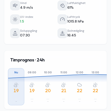
Vind
Luftfuktighet
4.9 m/s
61%
UV-index
Lufttryck
1.5
1015.8 hPa
Soluppgång
Solnedgång
07:30
16:45
Timprognos · 24h
Nu
09:00
10:00
11:00
12:00
13:00
14
19
19
20
21
22
22
–
–
–
–
–
–