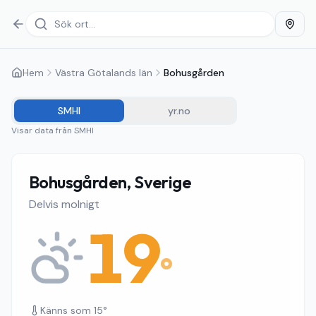
Hem
Västra Götalands län
Bohusgården
SMHI
yr.no
Visar data från
SMHI
Bohusgården, Sverige
Delvis molnigt
19
°
Känns som
15
°