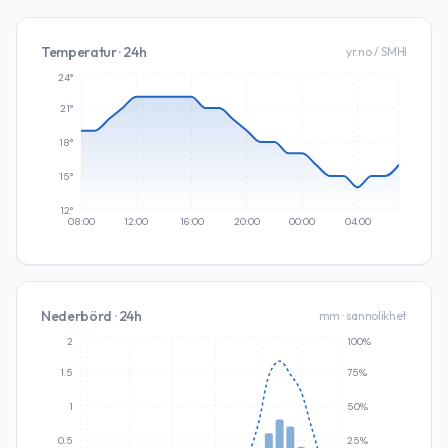
Temperatur · 24h
yr.no / SMHI
24°
21°
18°
15°
12°
08:00
12:00
16:00
20:00
00:00
04:00
Nederbörd · 24h
mm · sannolikhet
2
100%
1.5
75%
1
50%
0.5
25%