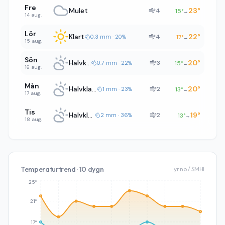
Fre
Mulet
23
°
4
15
°
→
14 aug.
Lör
Klart
22
°
4
0.3 mm · 20%
17
°
→
15 aug.
Sön
Halvklart
20
°
3
0.7 mm · 22%
15
°
→
16 aug.
Mån
Halvklart
20
°
2
1 mm · 23%
13
°
→
17 aug.
Tis
Halvklart
19
°
2
2 mm · 36%
13
°
→
18 aug.
Temperaturtrend · 10 dygn
yr.no / SMHI
25°
21°
17°