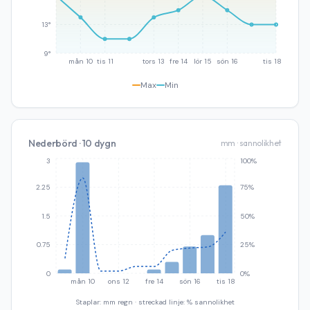
13°
9°
mån 10
tis 11
tors 13
fre 14
lör 15
sön 16
tis 18
Max
Min
Nederbörd · 10 dygn
mm · sannolikhet
3
100%
2.25
75%
1.5
50%
0.75
25%
0
0%
mån 10
ons 12
fre 14
sön 16
tis 18
Staplar: mm regn · streckad linje: % sannolikhet