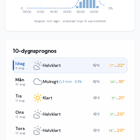
0
0%
08:00
12:00
16:00
20:00
00:00
04:00
Staplar: mm regn · streckad linje: % sannolikhet
10-dygnsprognos
Idag
Halvklart
22
°
6
17
°
→
9 aug.
Mån
Molnigt
18
°
6
3 mm · 83%
14
°
→
10 aug.
Tis
Klart
21
°
3
11
°
→
11 aug.
Ons
Halvklart
20
°
2
11
°
→
12 aug.
Tors
Halvklart
20
°
3
14
°
→
13 aug.