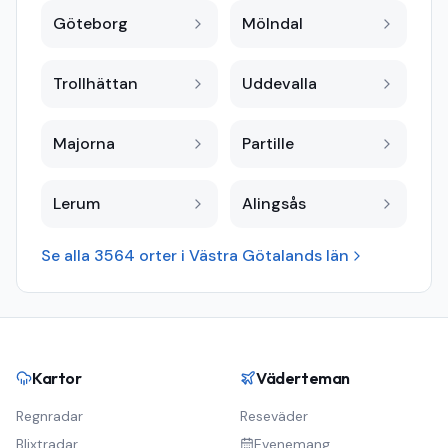
Göteborg
Mölndal
Trollhättan
Uddevalla
Majorna
Partille
Lerum
Alingsås
Se alla
3564
orter i
Västra Götalands län
Kartor
Väderteman
Regnradar
Reseväder
Blixtradar
Evenemang