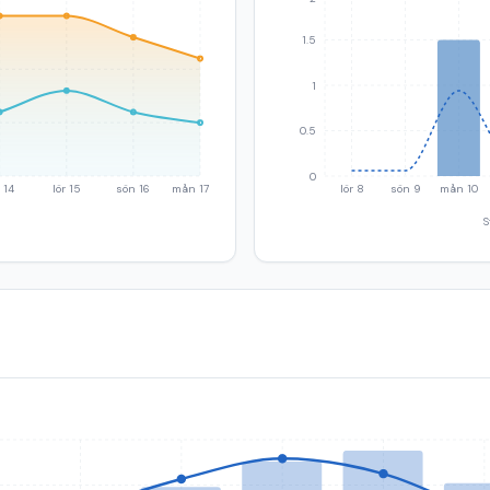
1.5
1
0.5
0
 14
lör 15
sön 16
mån 17
lör 8
sön 9
mån 10
S