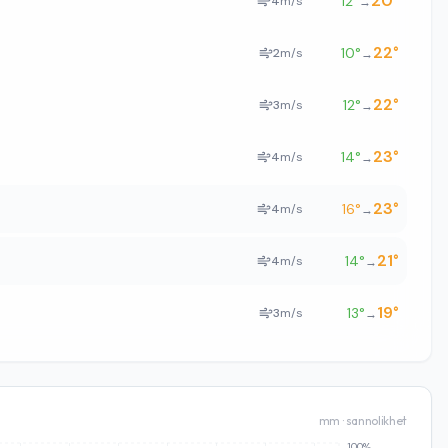
20
°
12
°
4
m/s
→
22
°
10
°
2
m/s
→
22
°
12
°
3
m/s
→
23
°
14
°
4
m/s
→
23
°
16
°
4
m/s
→
21
°
14
°
4
m/s
→
19
°
13
°
3
m/s
→
mm · sannolikhet
100%