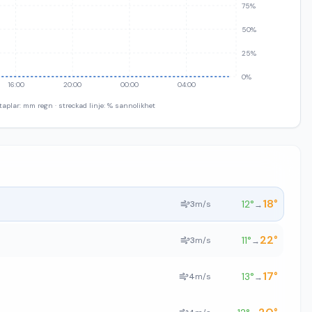
75%
50%
25%
0%
16:00
20:00
00:00
04:00
taplar: mm regn · streckad linje: % sannolikhet
18
°
12
°
3
m/s
→
22
°
11
°
3
m/s
→
17
°
13
°
4
m/s
→