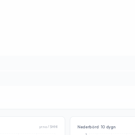
Nederbörd · 10 dygn
yr.no / SMHI
2