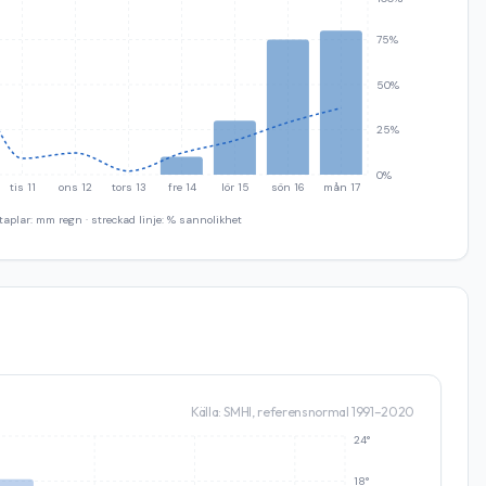
75%
50%
25%
0%
tis 11
ons 12
tors 13
fre 14
lör 15
sön 16
mån 17
taplar: mm regn · streckad linje: % sannolikhet
Källa: SMHI, referensnormal 1991–2020
24°
18°