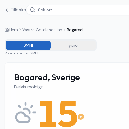
Tillbaka
Hem
Västra Götalands län
Bogared
SMHI
yr.no
Visar data från
SMHI
Bogared, Sverige
Delvis molnigt
15
°