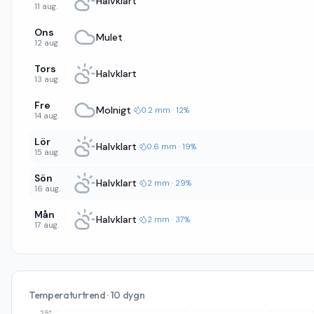
Halvklart
11 aug.
Ons
Mulet
12 aug.
Tors
Halvklart
13 aug.
Fre
Molnigt
·
0.2 mm · 12%
14 aug.
Lör
Halvklart
·
0.6 mm · 19%
15 aug.
Sön
Halvklart
·
2 mm · 29%
16 aug.
Mån
Halvklart
·
2 mm · 37%
17 aug.
Temperaturtrend · 10 dygn
25°