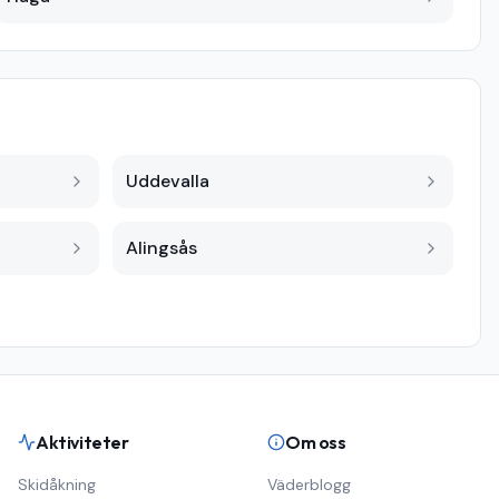
Uddevalla
Alingsås
Aktiviteter
Om oss
Skidåkning
Väderblogg