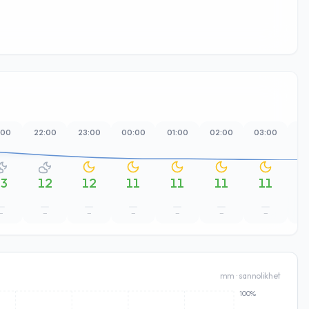
:00
22:00
23:00
00:00
01:00
02:00
03:00
04
13
12
12
11
11
11
11
–
–
–
–
–
–
–
mm · sannolikhet
100%