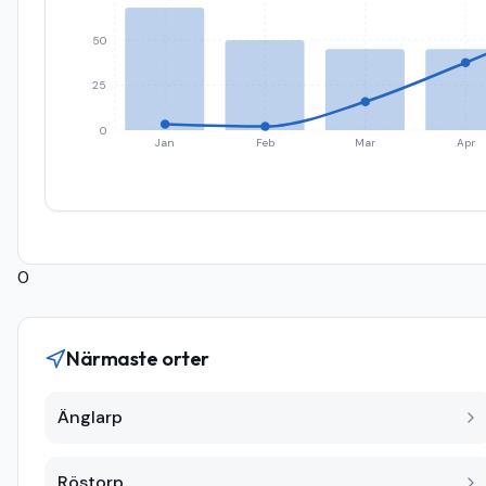
50
25
0
Jan
Feb
Mar
Apr
0
Närmaste orter
Änglarp
Röstorp