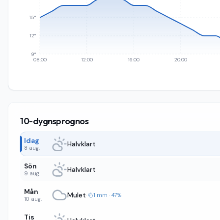
15°
12°
9°
08:00
12:00
16:00
20:00
10-dygnsprognos
Idag
Halvklart
8 aug.
Sön
Halvklart
9 aug.
Mån
Mulet
·
1 mm · 47%
10 aug.
Tis