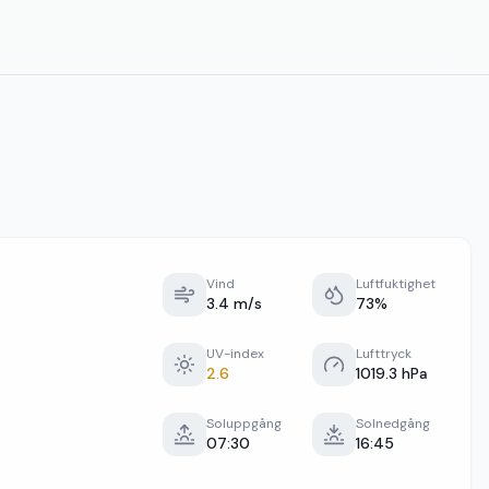
Vind
Luftfuktighet
3.4 m/s
73%
UV-index
Lufttryck
2.6
1019.3 hPa
Soluppgång
Solnedgång
07:30
16:45