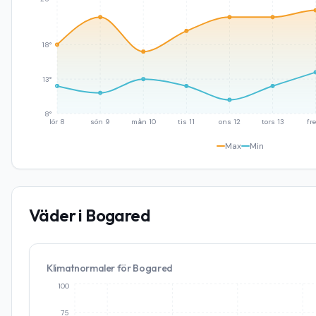
18°
13°
8°
lör 8
sön 9
mån 10
tis 11
ons 12
tors 13
fre
Max
Min
Väder i
Bogared
Klimatnormaler för
Bogared
100
75