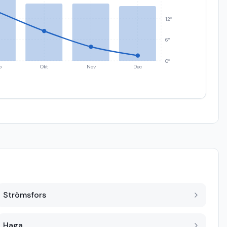
12°
6°
0°
p
Okt
Nov
Dec
Strömsfors
Haga