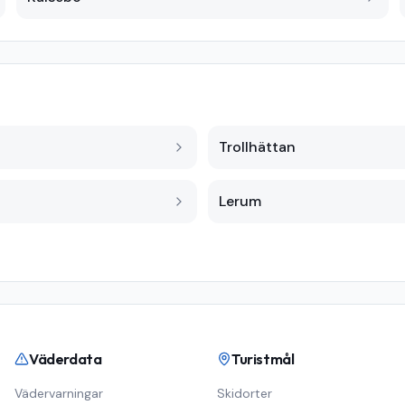
Trollhättan
Lerum
Väderdata
Turistmål
Vädervarningar
Skidorter