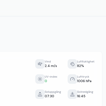
Vind
Luftfuktighet
2.4 m/s
82%
UV-index
Lufttryck
0
1006 hPa
Soluppgång
Solnedgång
07:30
16:45