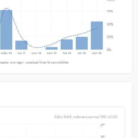
75%
50%
25%
0%
mån 10
tis 11
ons 12
tors 13
fre 14
lör 15
sön 16
taplar: mm regn · streckad linje: % sannolikhet
Källa: SMHI, referensnormal 1991–2020
21°
14°