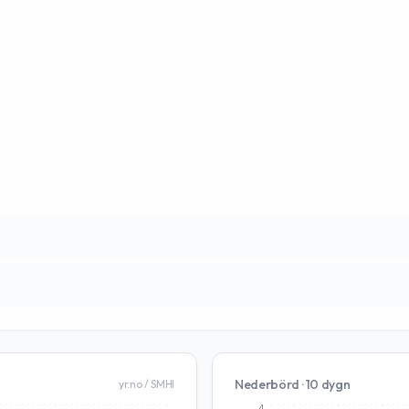
Nederbörd · 10 dygn
yr.no / SMHI
4