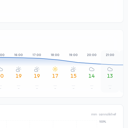
:00
16:00
17:00
18:00
19:00
20:00
21:00
22
20
19
19
17
15
14
13
–
–
–
–
–
–
–
mm · sannolikhet
100%