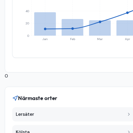
40
20
0
Jan
Feb
Mar
Apr
0
Närmaste orter
Lersäter
Kölsta