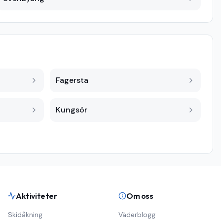
Fagersta
Kungsör
Aktiviteter
Om oss
Skidåkning
Väderblogg