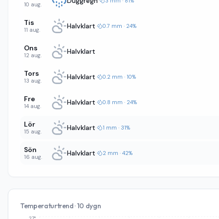
Duggregn
·
3 mm · 81%
10 aug.
Tis
Halvklart
·
0.7 mm · 24%
11 aug.
Ons
Halvklart
12 aug.
Tors
Halvklart
·
0.2 mm · 10%
13 aug.
Fre
Halvklart
·
0.8 mm · 24%
14 aug.
Lör
Halvklart
·
1 mm · 31%
15 aug.
Sön
Halvklart
·
2 mm · 42%
16 aug.
Temperaturtrend · 10 dygn
27°