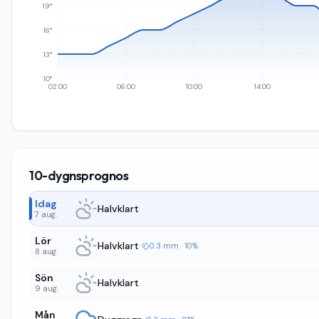
19°
16°
13°
10°
02:00
06:00
10:00
14:00
10-dygnsprognos
Idag
Halvklart
7 aug.
Lör
Halvklart
·
0.3 mm · 10%
8 aug.
Sön
Halvklart
9 aug.
Mån