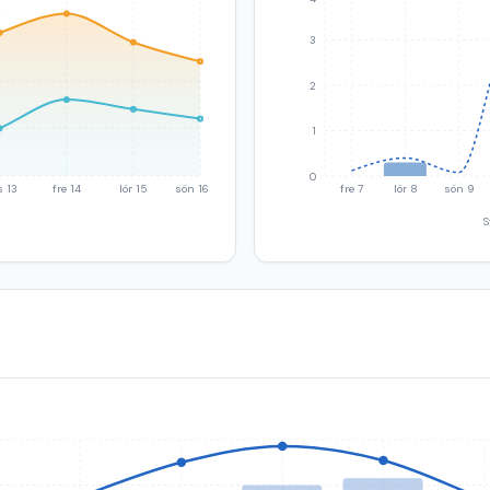
3
2
1
0
s 13
fre 14
lör 15
sön 16
fre 7
lör 8
sön 9
S