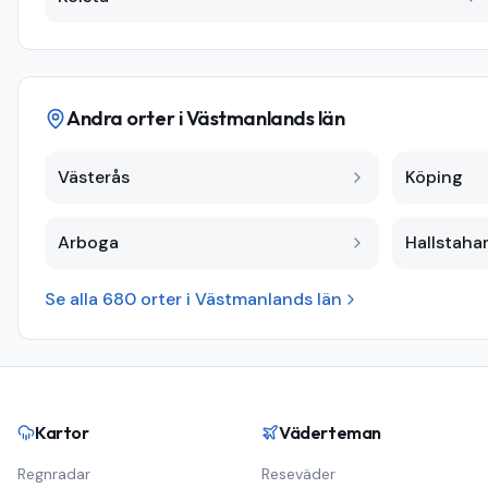
Andra orter i
Västmanlands län
Västerås
Köping
Arboga
Hallstah
Se alla
680
orter i
Västmanlands län
Kartor
Väderteman
Regnradar
Reseväder