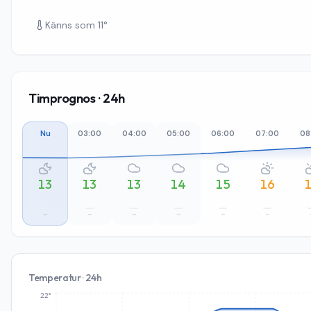
Känns som
11
°
Timprognos · 24h
Nu
03:00
04:00
05:00
06:00
07:00
08
13
13
13
14
15
16
–
–
–
–
–
–
Temperatur · 24h
22°