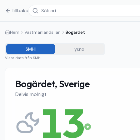
Tillbaka
Hem
Västmanlands län
Bogärdet
SMHI
yr.no
Visar data från
SMHI
Bogärdet, Sverige
Delvis molnigt
13
°