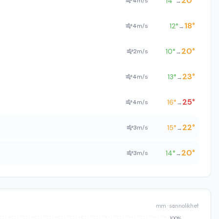
20
°
14
°
4
m/s
→
18
°
12
°
4
m/s
→
20
°
10
°
2
m/s
→
23
°
13
°
4
m/s
→
25
°
16
°
4
m/s
→
22
°
15
°
3
m/s
→
20
°
14
°
3
m/s
→
mm · sannolikhet
100%