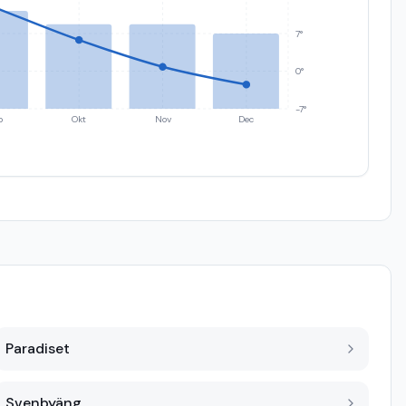
7°
0°
-7°
p
Okt
Nov
Dec
Paradiset
Svenbyäng