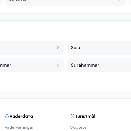
Sala
ammar
Surahammar
Väderdata
Turistmål
Vädervarningar
Skidorter