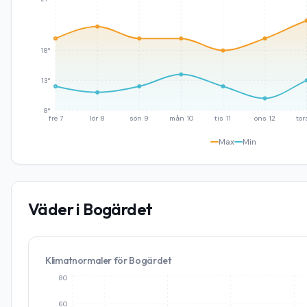
18°
13°
8°
fre 7
lör 8
sön 9
mån 10
tis 11
ons 12
tor
Max
Min
Väder i
Bogärdet
Klimatnormaler för
Bogärdet
80
60