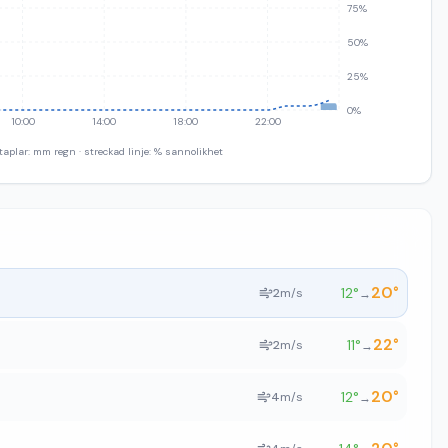
75%
50%
25%
0%
10:00
14:00
18:00
22:00
taplar: mm regn · streckad linje: % sannolikhet
20
°
12
°
2
m/s
→
22
°
11
°
2
m/s
→
20
°
12
°
4
m/s
→