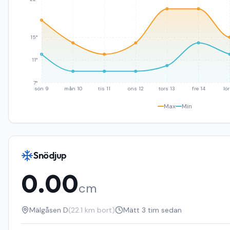
15°
11°
7°
sön 9
mån 10
tis 11
ons 12
tors 13
fre 14
lör
Max
Min
Snödjup
0.00
cm
Mälgåsen D
(
22.1
km bort)
Mätt
3 tim sedan