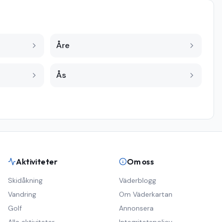
Åre
Ås
Aktiviteter
Om oss
Skidåkning
Väderblogg
Vandring
Om Väderkartan
Golf
Annonsera