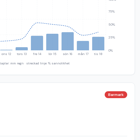
75%
50%
25%
0%
ons 12
tors 13
fre 14
lör 15
sön 16
mån 17
tis 18
taplar: mm regn · streckad linje: % sannolikhet
Barmark