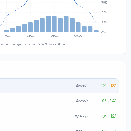
75%
50%
25%
0%
17:00
21:00
01:00
05:00
taplar: mm regn · streckad linje: % sannolikhet
18
°
12
°
3
m/s
→
14
°
9
°
2
m/s
→
12
°
9
°
4
m/s
→