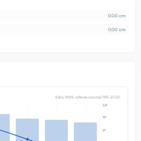
0.00 cm
0.00 cm
Källa: SMHI, referensnormal 1991–2020
24°
16°
8°