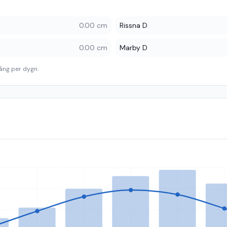
0.00 cm
Rissna D
0.00 cm
Marby D
ång per dygn.