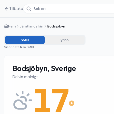
Tillbaka
Hem
Jämtlands län
Bodsjöbyn
SMHI
yr.no
Visar data från
SMHI
Bodsjöbyn, Sverige
Delvis molnigt
17
°