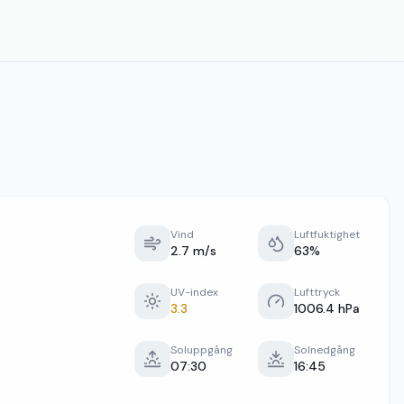
Vind
Luftfuktighet
2.7 m/s
63%
UV-index
Lufttryck
3.3
1006.4 hPa
Soluppgång
Solnedgång
07:30
16:45