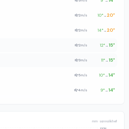
14
°
9
°
3
m/s
→
20
°
10
°
2
m/s
→
20
°
14
°
2
m/s
→
15
°
12
°
2
m/s
→
15
°
11
°
3
m/s
→
14
°
10
°
5
m/s
→
14
°
9
°
4
m/s
→
mm · sannolikhet
100%