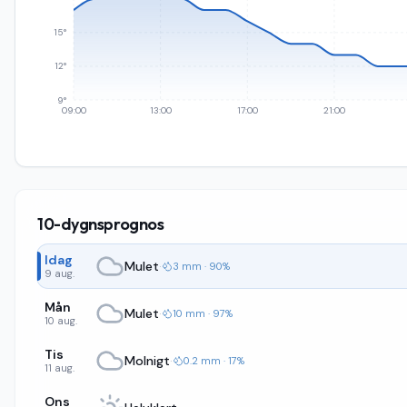
15°
12°
9°
09:00
13:00
17:00
21:00
10-dygnsprognos
Idag
Mulet
·
3 mm · 90%
9 aug.
Mån
Mulet
·
10 mm · 97%
10 aug.
Tis
Molnigt
·
0.2 mm · 17%
11 aug.
Ons