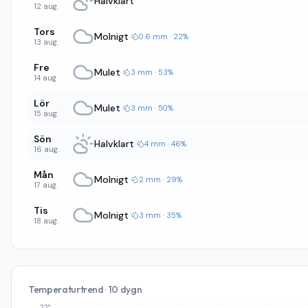
Halvklart
12 aug.
Tors
Molnigt
·
0.6 mm · 22%
13 aug.
Fre
Mulet
·
3 mm · 53%
14 aug.
Lör
Mulet
·
3 mm · 50%
15 aug.
Sön
Halvklart
·
4 mm · 46%
16 aug.
Mån
Molnigt
·
2 mm · 29%
17 aug.
Tis
Molnigt
·
3 mm · 35%
18 aug.
Temperaturtrend · 10 dygn
22°