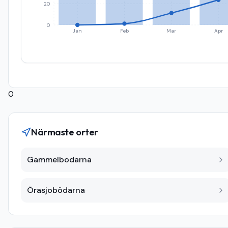
20
0
Jan
Feb
Mar
Apr
0
Närmaste orter
Gammelbodarna
Örasjobödarna