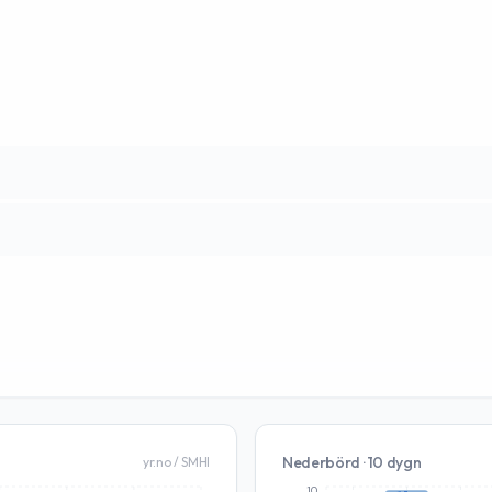
Nederbörd · 10 dygn
yr.no / SMHI
10