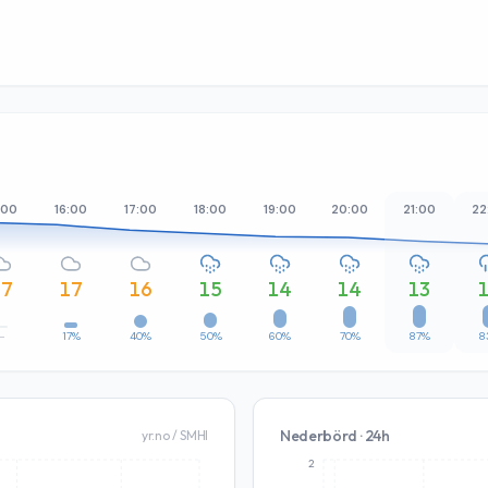
:00
16:00
17:00
18:00
19:00
20:00
21:00
22
17
17
16
15
14
14
13
–
17%
40%
50%
60%
70%
87%
8
Nederbörd · 24h
yr.no / SMHI
2