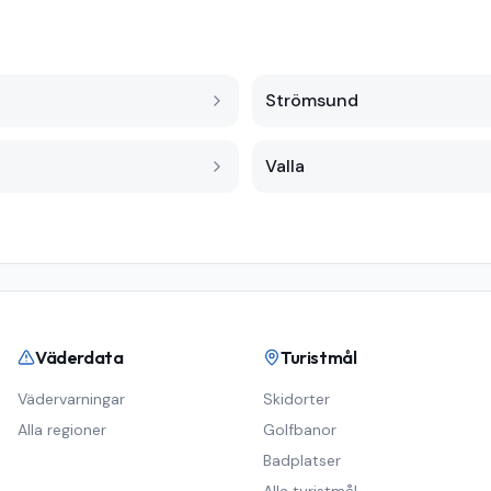
Strömsund
Valla
Väderdata
Turistmål
Vädervarningar
Skidorter
Alla regioner
Golfbanor
Badplatser