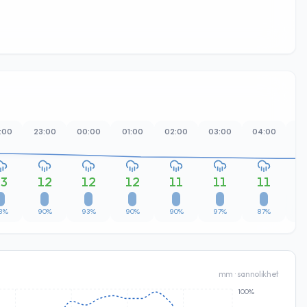
:00
23:00
00:00
01:00
02:00
03:00
04:00
05
13
12
12
12
11
11
11
3%
90%
93%
90%
90%
97%
87%
6
mm · sannolikhet
100%