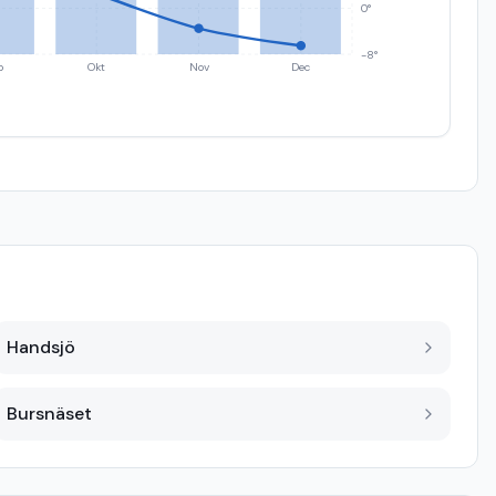
0°
-8°
p
Okt
Nov
Dec
Handsjö
Bursnäset