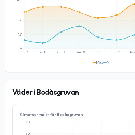
17°
12°
7°
fre 7
lör 8
sön 9
mån 10
tis 11
ons 12
tor
Max
Min
Väder i
Bodåsgruvan
Klimatnormaler för
Bodåsgruvan
80
60