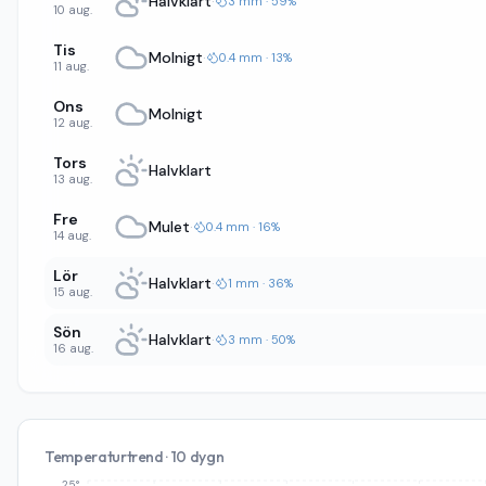
Halvklart
·
3 mm · 59%
10 aug.
Tis
Molnigt
·
0.4 mm · 13%
11 aug.
Ons
Molnigt
12 aug.
Tors
Halvklart
13 aug.
Fre
Mulet
·
0.4 mm · 16%
14 aug.
Lör
Halvklart
·
1 mm · 36%
15 aug.
Sön
Halvklart
·
3 mm · 50%
16 aug.
Temperaturtrend · 10 dygn
25°