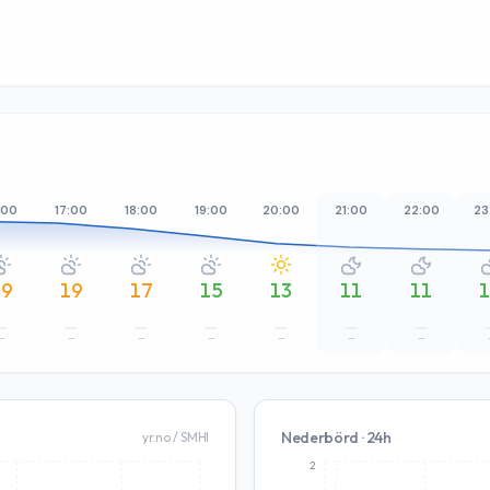
:00
17:00
18:00
19:00
20:00
21:00
22:00
23
19
19
17
15
13
11
11
–
–
–
–
–
–
–
Nederbörd · 24h
yr.no / SMHI
2