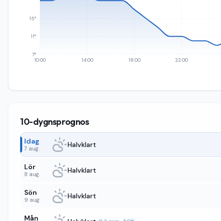
15°
11°
7°
10:00
14:00
18:00
22:00
10-dygnsprognos
Idag
Halvklart
7 aug.
Lör
Halvklart
8 aug.
Sön
Halvklart
9 aug.
Mån