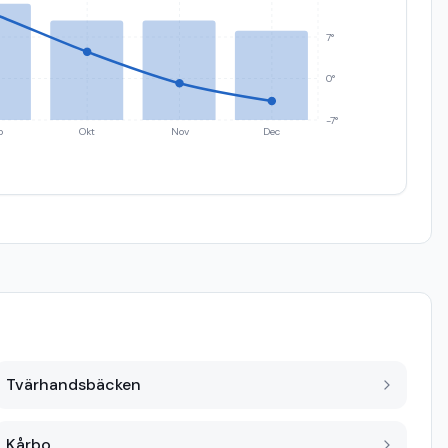
7°
0°
-7°
p
Okt
Nov
Dec
Tvärhandsbäcken
Kårbo