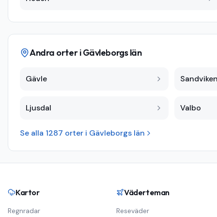
Andra orter i
Gävleborgs län
Gävle
Sandvike
Ljusdal
Valbo
Se alla
1287
orter i
Gävleborgs län
Kartor
Väderteman
Regnradar
Reseväder