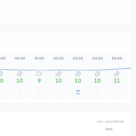
:00
00:00
01:00
02:00
03:00
04:00
05:00
06
10
10
9
10
10
10
11
–
–
–
–
3%
–
–
mm · sannolikhet
100%