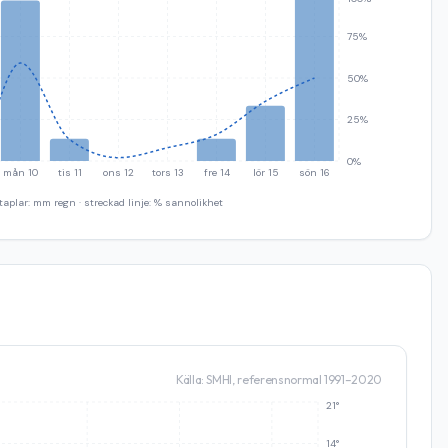
75%
50%
25%
0%
mån 10
tis 11
ons 12
tors 13
fre 14
lör 15
sön 16
taplar: mm regn · streckad linje: % sannolikhet
Källa: SMHI, referensnormal 1991–2020
21°
14°