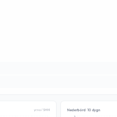
Nederbörd · 10 dygn
yr.no / SMHI
3