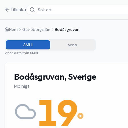
Tillbaka
Hem
Gävleborgs län
Bodåsgruvan
SMHI
yr.no
Visar data från
SMHI
Bodåsgruvan, Sverige
Molnigt
19
°