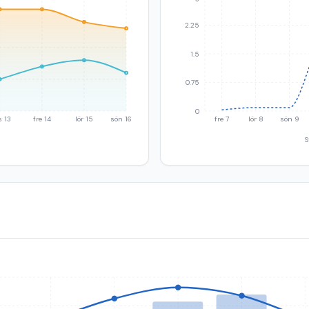
2.25
1.5
0.75
0
s 13
fre 14
lör 15
sön 16
fre 7
lör 8
sön 9
S