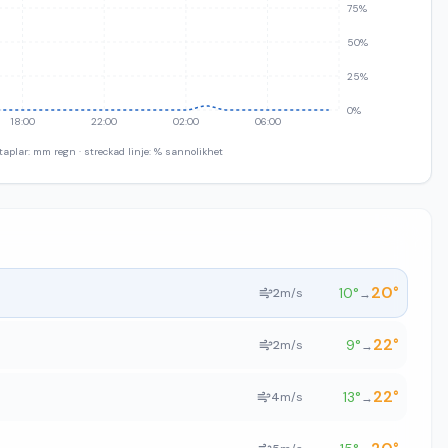
75%
50%
25%
0%
18:00
22:00
02:00
06:00
taplar: mm regn · streckad linje: % sannolikhet
20
°
10
°
2
m/s
→
22
°
9
°
2
m/s
→
22
°
13
°
4
m/s
→