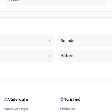
n
Bollnäs
Hofors
Väderdata
Turistmål
Vädervarningar
Skidorter