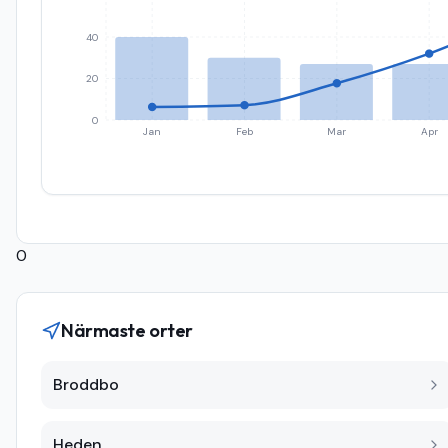
40
20
0
Jan
Feb
Mar
Apr
0
Närmaste orter
Broddbo
Heden