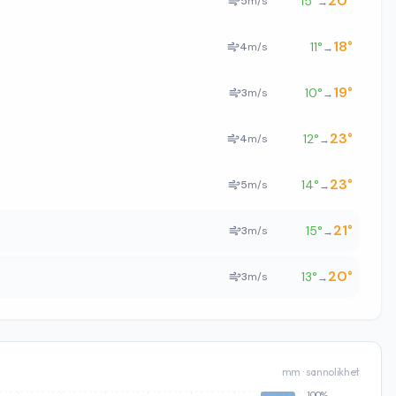
20
°
15
°
5
m/s
→
18
°
11
°
4
m/s
→
19
°
10
°
3
m/s
→
23
°
12
°
4
m/s
→
23
°
14
°
5
m/s
→
21
°
15
°
3
m/s
→
20
°
13
°
3
m/s
→
mm · sannolikhet
100%