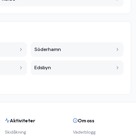
Söderhamn
Edsbyn
Aktiviteter
Om oss
Skidåkning
Väderblogg