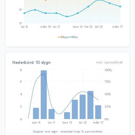
9°
5°
lör 8
mån 10
tis 11
tors 13
fre 14
lör 15
mån 17
Max
Min
Nederbörd · 10 dygn
mm · sannolikhet
8
100%
6
75%
4
50%
2
25%
0
0%
sön 9
tis 11
tors 13
lör 15
mån 17
Staplar: mm regn · streckad linje: % sannolikhet