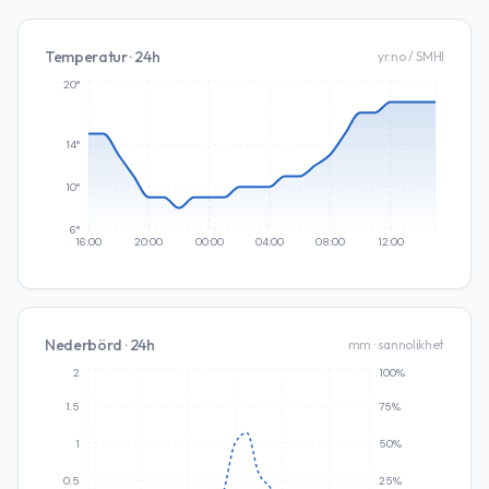
Temperatur · 24h
yr.no / SMHI
20°
14°
10°
6°
16:00
20:00
00:00
04:00
08:00
12:00
Nederbörd · 24h
mm · sannolikhet
2
100%
1.5
75%
1
50%
0.5
25%