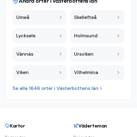
Andra orter i
Västerbottens län
Umeå
Skellefteå
Lycksele
Holmsund
Vännäs
Ursviken
Viken
Vilhelmina
Se alla
1646
orter i
Västerbottens län
Kartor
Väderteman