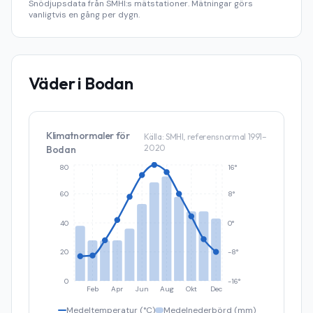
Snödjupsdata från SMHI:s mätstationer. Mätningar görs
vanligtvis en gång per dygn.
Väder i
Bodan
Klimatnormaler för
Källa: SMHI, referensnormal 1991–
2020
Bodan
80
16°
60
8°
40
0°
20
-8°
0
-16°
Feb
Apr
Jun
Aug
Okt
Dec
Medeltemperatur (°C)
Medelnederbörd (mm)