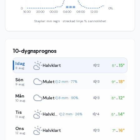
0
0%
16:00
20:00
00:00
04:00
08:00
12:00
Staplar: mm regn · streckad linje: % sannolikhet
10-dygnsprognos
Idag
Halvklart
15
°
2
8
°
→
8 aug.
Sön
Mulet
18
°
3
2 mm · 77%
9
°
→
9 aug.
Mån
Mulet
12
°
3
8 mm · 90%
8
°
→
10 aug.
Tis
Halvklart
14
°
4
2 mm · 26%
8
°
→
11 aug.
Ons
Halvklart
16
°
3
7
°
→
12 aug.