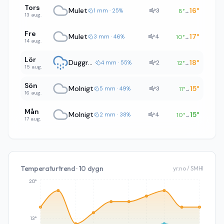
Tors
Mulet
16
°
3
1 mm · 25%
8
°
→
13 aug.
Fre
Mulet
17
°
4
3 mm · 46%
10
°
→
14 aug.
Lör
Duggregn
18
°
2
4 mm · 55%
12
°
→
15 aug.
Sön
Molnigt
15
°
3
5 mm · 49%
11
°
→
16 aug.
Mån
Molnigt
15
°
4
2 mm · 38%
10
°
→
17 aug.
Temperaturtrend · 10 dygn
yr.no / SMHI
20°
13°