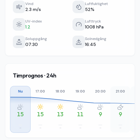
Vind
Luftfuktighet
2.3 m/s
52%
UV-index
Lufttryck
1.2
1008 hPa
Soluppgång
Solnedgång
07:30
16:45
Timprognos · 24h
Nu
17:00
18:00
19:00
20:00
21:00
22
15
15
13
11
9
9
–
–
–
–
–
–