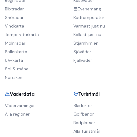
Regnradar
Reseväder
Blixtradar
Evenemang
Snöradar
Badtemperatur
Vindkarta
Varmast just nu
Temperaturkarta
Kallast just nu
Molnradar
Stjärnhimlen
Pollenkarta
Sjöväder
UV-karta
Fjällväder
Sol & måne
Norrsken
Väderdata
Turistmål
Vädervarningar
Skidorter
Alla regioner
Golfbanor
Badplatser
Alla turistmål