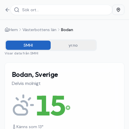
Hem
Västerbottens län
Bodan
SMHI
yr.no
Visar data från
SMHI
Bodan, Sverige
Delvis molnigt
15
°
Känns som
13
°