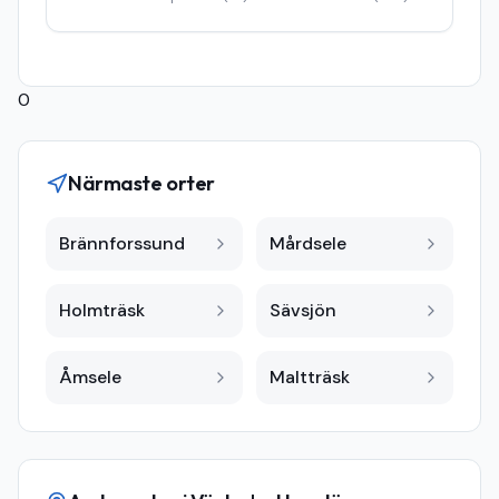
0
Närmaste orter
Brännforssund
Mårdsele
Holmträsk
Sävsjön
Åmsele
Maltträsk