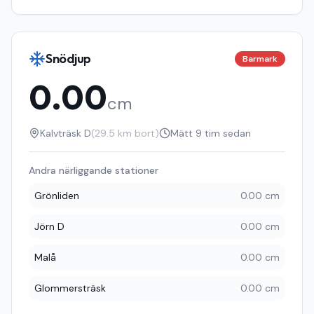
Snödjup
Barmark
0.00
cm
Kalvträsk D
(
29.5
km bort)
Mätt
9 tim sedan
Andra närliggande stationer
Grönliden
0.00 cm
Jörn D
0.00 cm
Malå
0.00 cm
Glommersträsk
0.00 cm