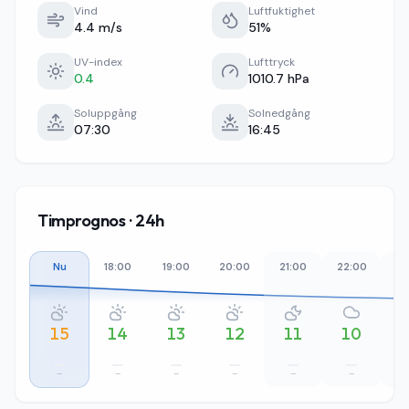
Vind
Luftfuktighet
4.4 m/s
51%
UV-index
Lufttryck
0.4
1010.7 hPa
Soluppgång
Solnedgång
07:30
16:45
Timprognos · 24h
Nu
18:00
19:00
20:00
21:00
22:00
23
15
14
13
12
11
10
–
–
–
–
–
–