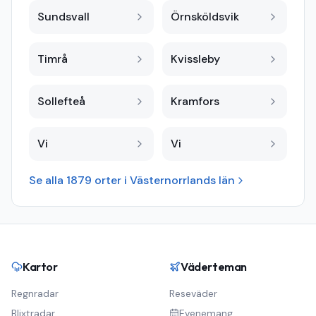
Sundsvall
Örnsköldsvik
Timrå
Kvissleby
Sollefteå
Kramfors
Vi
Vi
Se alla
1879
orter i
Västernorrlands län
Kartor
Väderteman
Regnradar
Reseväder
Blixtradar
Evenemang