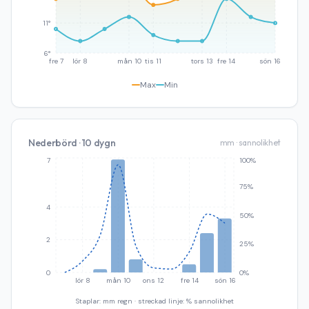
11°
6°
fre 7
lör 8
mån 10
tis 11
tors 13
fre 14
sön 16
Max
Min
Nederbörd · 10 dygn
mm · sannolikhet
7
100%
75%
4
50%
2
25%
0
0%
lör 8
mån 10
ons 12
fre 14
sön 16
Staplar: mm regn · streckad linje: % sannolikhet