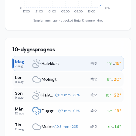
0
0%
17:00
21:00
01:00
05:00
09:00
13:00
Staplar: mm regn · streckad linje: % sannolikhet
10-dygnsprognos
Idag
Halvklart
15
°
3
10
°
→
7 aug.
Lör
Molnigt
20
°
2
8
°
→
8 aug.
Sön
Halvklart
22
°
2
0.2 mm · 33%
10
°
→
9 aug.
Mån
Duggregn
19
°
2
7 mm · 94%
12
°
→
10 aug.
Tis
Mulet
14
°
5
0.8 mm · 23%
9
°
→
11 aug.