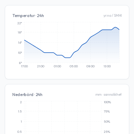
Temperatur · 24h
yr.no / SMHI
22°
18°
14°
10°
6°
17:00
21:00
01:00
05:00
09:00
13:00
Nederbörd · 24h
mm · sannolikhet
2
100%
1.5
75%
1
50%
0.5
25%