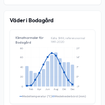
Väder i
Bodagård
Klimatnormaler för
Källa: SMHI, referensnormal
1991–2020
Bodagård
80
21°
60
14°
40
7°
20
0°
0
-7°
Feb
Apr
Jun
Aug
Okt
Dec
Medeltemperatur (°C)
Medelnederbörd (mm)