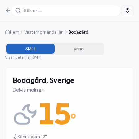
Hem
Västernorrlands län
Bodagård
SMHI
yr.no
Visar data från
SMHI
Bodagård, Sverige
Delvis molnigt
15
°
Känns som
12
°