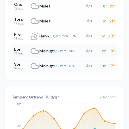
Ons
Mulet
15
°
3
8
°
→
12 aug.
Tors
Mulet
21
°
1
8
°
→
13 aug.
Fre
Halvklart
23
°
3
0.5 mm · 18%
15
°
→
14 aug.
Lör
Molnigt
18
°
3
2 mm · 51%
12
°
→
15 aug.
Sön
Molnigt
17
°
3
3 mm · 43%
11
°
→
16 aug.
Temperaturtrend · 10 dygn
yr.no / SMHI
25°
16°