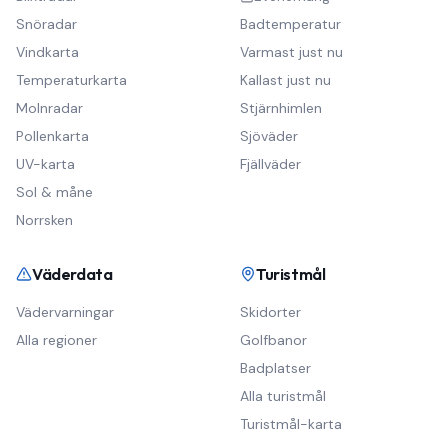
Snöradar
Badtemperatur
Vindkarta
Varmast just nu
Temperaturkarta
Kallast just nu
Molnradar
Stjärnhimlen
Pollenkarta
Sjöväder
UV-karta
Fjällväder
Sol & måne
Norrsken
Väderdata
Turistmål
Vädervarningar
Skidorter
Alla regioner
Golfbanor
Badplatser
Alla turistmål
Turistmål-karta