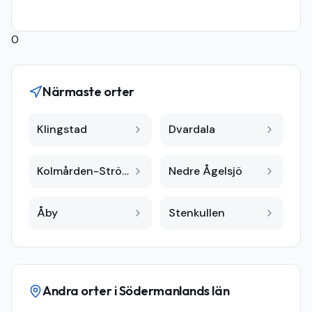
0
Närmaste orter
Klingstad
Dvardala
Kolmården-Strömsfors A
Nedre Ågelsjö
Åby
Stenkullen
Andra orter i
Södermanlands län