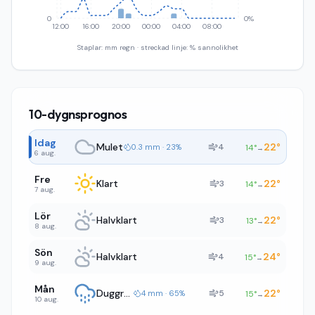
0
0%
12:00
16:00
20:00
00:00
04:00
08:00
Staplar: mm regn · streckad linje: % sannolikhet
10-dygnsprognos
Idag
Mulet
22
°
4
0.3 mm · 23%
14
°
→
6 aug.
Fre
Klart
22
°
3
14
°
→
7 aug.
Lör
Halvklart
22
°
3
13
°
→
8 aug.
Sön
Halvklart
24
°
4
15
°
→
9 aug.
Mån
Duggregn
22
°
5
4 mm · 65%
15
°
→
10 aug.