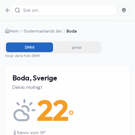
Hem
Södermanlands län
Boda
SMHI
yr.no
Visar data från
SMHI
Boda, Sverige
Delvis molnigt
22
°
Känns som
19
°