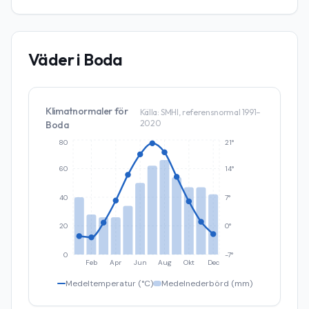
Väder i
Boda
Klimatnormaler för
Källa: SMHI, referensnormal 1991–
2020
Boda
80
21°
60
14°
40
7°
20
0°
0
-7°
Feb
Apr
Jun
Aug
Okt
Dec
Medeltemperatur (°C)
Medelnederbörd (mm)