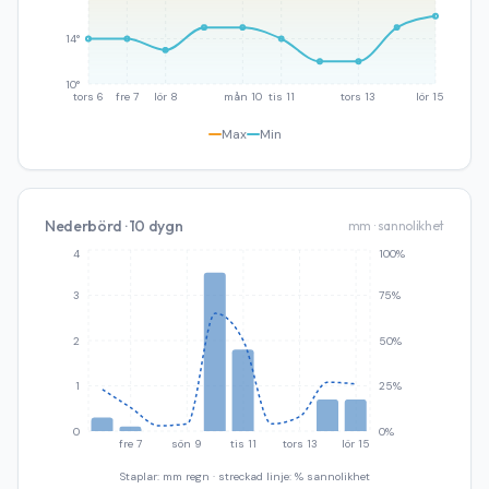
14°
10°
tors 6
fre 7
lör 8
mån 10
tis 11
tors 13
lör 15
Max
Min
Nederbörd · 10 dygn
mm · sannolikhet
4
100%
3
75%
2
50%
1
25%
0
0%
fre 7
sön 9
tis 11
tors 13
lör 15
Staplar: mm regn · streckad linje: % sannolikhet