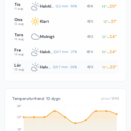
Tis
Halvklart
20
°
6
2 mm · 50%
14
°
→
11 aug.
Ons
Klart
21
°
2
12
°
→
12 aug.
Tors
Molnigt
24
°
2
12
°
→
13 aug.
Fre
Halvklart
24
°
4
0.7 mm · 27%
15
°
→
14 aug.
Lör
Halvklart
23
°
3
0.7 mm · 26%
16
°
→
15 aug.
Temperaturtrend · 10 dygn
yr.no / SMHI
26°
22°
18°