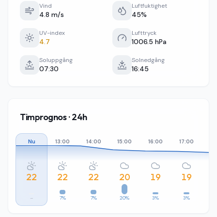
Vind
Luftfuktighet
4.8 m/s
45%
UV-index
Lufttryck
4.7
1006.5 hPa
Soluppgång
Solnedgång
07:30
16:45
Timprognos · 24h
Nu
13:00
14:00
15:00
16:00
17:00
18
22
22
22
20
19
19
–
7%
7%
20%
3%
3%