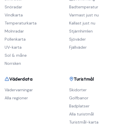
Snöradar
Badtemperatur
Vindkarta
Varmast just nu
Temperaturkarta
Kallast just nu
Molnradar
Stjärnhimlen
Pollenkarta
Sjöväder
UV-karta
Fjällväder
Sol & måne
Norrsken
Väderdata
Turistmål
Vädervarningar
Skidorter
Alla regioner
Golfbanor
Badplatser
Alla turistmål
Turistmål-karta