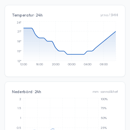
Temperatur · 24h
yr.no / SMHI
24°
21°
18°
15°
12°
12:00
16:00
20:00
00:00
04:00
08:00
Nederbörd · 24h
mm · sannolikhet
2
100%
1.5
75%
1
50%
0.5
25%