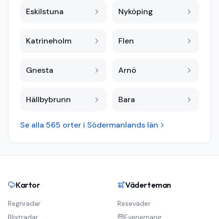
Eskilstuna
Nyköping
Katrineholm
Flen
Gnesta
Arnö
Hällbybrunn
Bara
Se alla
565
orter i
Södermanlands län
Kartor
Väderteman
Regnradar
Reseväder
Blixtradar
Evenemang