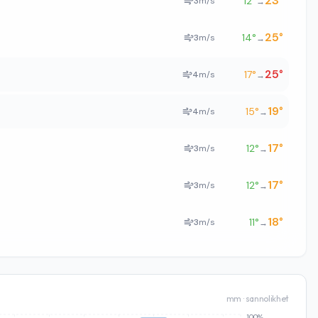
23
°
12
°
3
m/s
→
25
°
14
°
3
m/s
→
25
°
17
°
4
m/s
→
19
°
15
°
4
m/s
→
17
°
12
°
3
m/s
→
17
°
12
°
3
m/s
→
18
°
11
°
3
m/s
→
mm · sannolikhet
100%