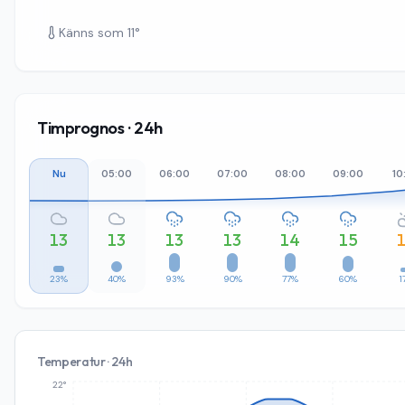
Känns som
11
°
Timprognos · 24h
Nu
05:00
06:00
07:00
08:00
09:00
10
13
13
13
13
14
15
23%
40%
93%
90%
77%
60%
1
Temperatur · 24h
22°