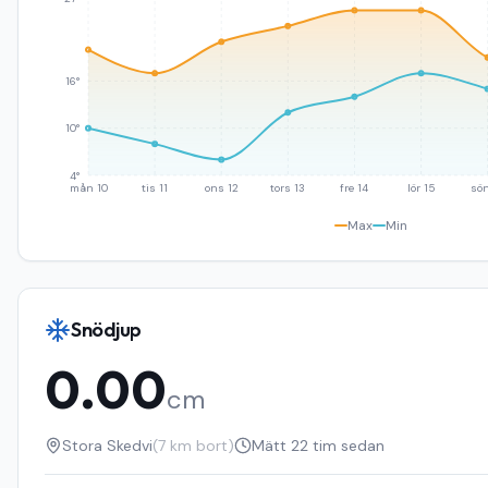
16°
10°
4°
mån 10
tis 11
ons 12
tors 13
fre 14
lör 15
sön
Max
Min
Snödjup
0.00
cm
Stora Skedvi
(
7
km bort)
Mätt
22 tim sedan