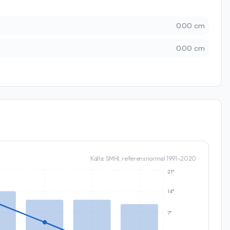
0.00 cm
0.00 cm
Källa: SMHI, referensnormal 1991–2020
21°
14°
7°