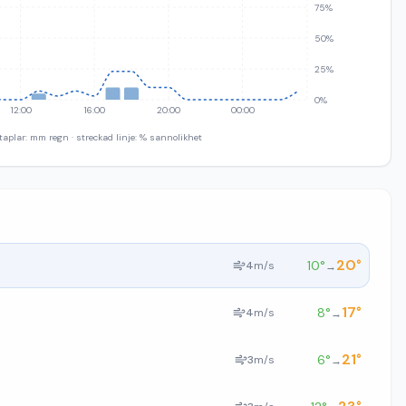
75%
50%
25%
0%
12:00
16:00
20:00
00:00
taplar: mm regn · streckad linje: % sannolikhet
20
°
10
°
4
m/s
→
17
°
8
°
4
m/s
→
21
°
6
°
3
m/s
→