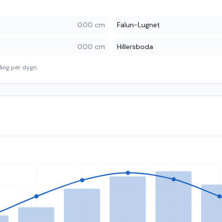
0.00 cm
Falun-Lugnet
0.00 cm
Hillersboda
ång per dygn.