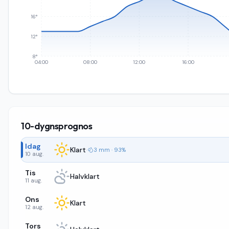
16°
12°
8°
04:00
08:00
12:00
16:00
10-dygnsprognos
Idag
Klart
·
3 mm · 93%
10 aug.
Tis
Halvklart
11 aug.
Ons
Klart
12 aug.
Tors