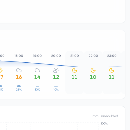
:00
18:00
19:00
20:00
21:00
22:00
23:00
00
17
16
14
12
11
10
11
3%
23%
10%
10%
–
–
–
mm · sannolikhet
100%