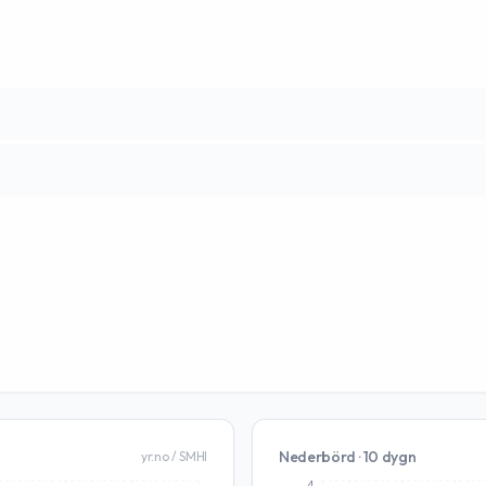
Nederbörd · 10 dygn
yr.no / SMHI
4