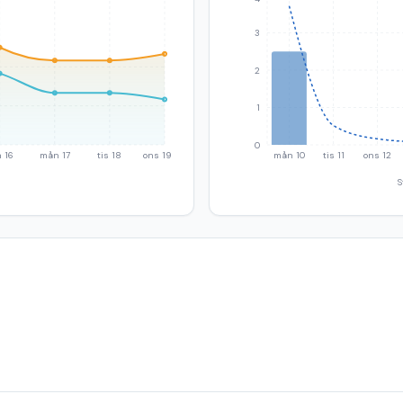
3
2
1
0
 16
mån 17
tis 18
ons 19
mån 10
tis 11
ons 12
S