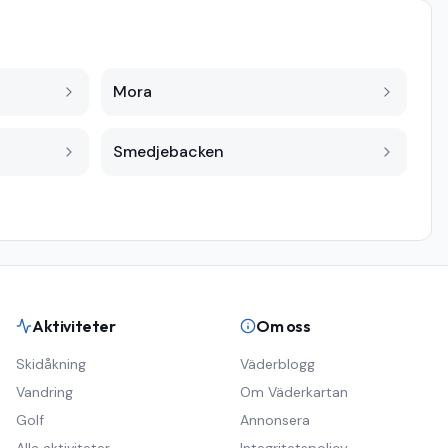
Mora
Smedjebacken
Aktiviteter
Om oss
Skidåkning
Väderblogg
Vandring
Om Väderkartan
Golf
Annonsera