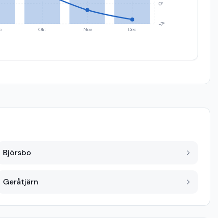
0°
-7°
p
Okt
Nov
Dec
Björsbo
Geråtjärn