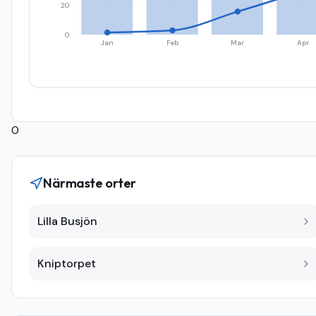
20
0
Jan
Feb
Mar
Apr
0
Närmaste orter
Lilla Busjön
Kniptorpet