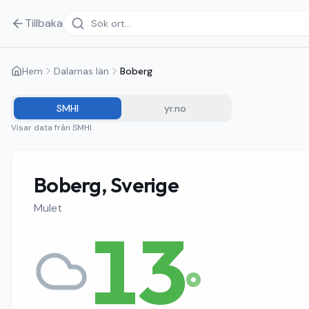
Tillbaka
Hem
Dalarnas län
Boberg
SMHI
yr.no
Visar data från
SMHI
Boberg, Sverige
Mulet
13
°