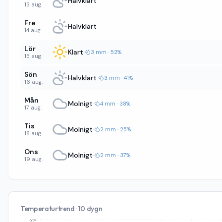
Halvklart
13 aug.
Fre
Halvklart
14 aug.
Lör
Klart
·
3 mm · 52%
15 aug.
Sön
Halvklart
·
3 mm · 41%
16 aug.
Mån
Molnigt
·
4 mm · 38%
17 aug.
Tis
Molnigt
·
2 mm · 25%
18 aug.
Ons
Molnigt
·
2 mm · 37%
19 aug.
Temperaturtrend · 10 dygn
27°