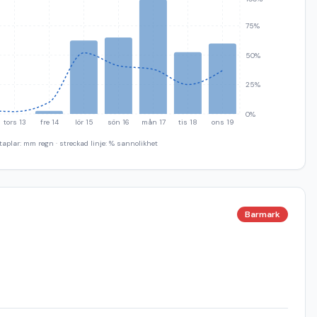
75%
50%
25%
0%
tors 13
fre 14
lör 15
sön 16
mån 17
tis 18
ons 19
taplar: mm regn · streckad linje: % sannolikhet
Barmark