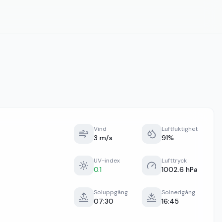
Vind
Luftfuktighet
3 m/s
91%
UV-index
Lufttryck
0.1
1002.6 hPa
Soluppgång
Solnedgång
07:30
16:45