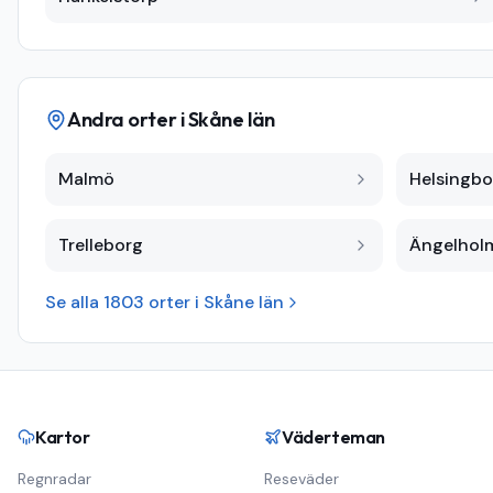
Andra orter i
Skåne län
Malmö
Helsingbo
Trelleborg
Ängelhol
Se alla
1803
orter i
Skåne län
Kartor
Väderteman
Regnradar
Reseväder