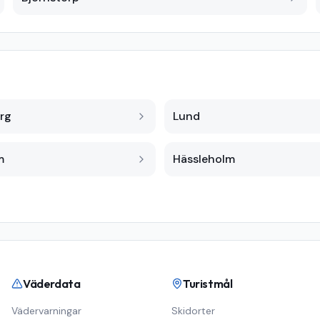
rg
Lund
m
Hässleholm
Väderdata
Turistmål
Vädervarningar
Skidorter