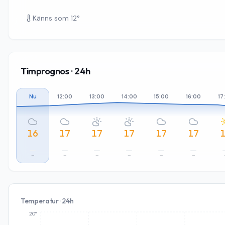
Känns som
12
°
Timprognos · 24h
Nu
12:00
13:00
14:00
15:00
16:00
17
16
17
17
17
17
17
–
–
–
–
–
–
Temperatur · 24h
20°