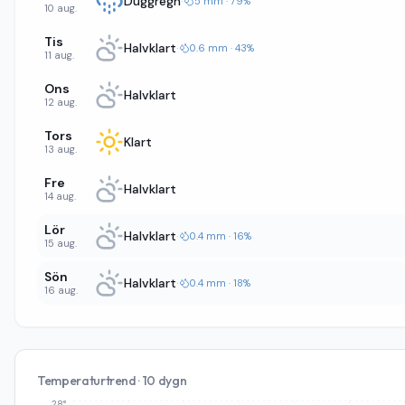
Duggregn
·
5 mm · 79%
10 aug.
Tis
Halvklart
·
0.6 mm · 43%
11 aug.
Ons
Halvklart
12 aug.
Tors
Klart
13 aug.
Fre
Halvklart
14 aug.
Lör
Halvklart
·
0.4 mm · 16%
15 aug.
Sön
Halvklart
·
0.4 mm · 18%
16 aug.
Temperaturtrend · 10 dygn
28°