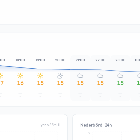
:00
18:00
19:00
20:00
21:00
22:00
23:00
00
17
16
15
15
15
15
15
–
–
–
–
–
–
–
Nederbörd · 24h
yr.no / SMHI
2