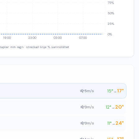
75%
50%
25%
0%
19:00
23:00
03:00
07:00
taplar: mm regn · streckad linje: % sannolikhet
17
°
15
°
5
m/s
→
20
°
12
°
3
m/s
→
24
°
11
°
3
m/s
→