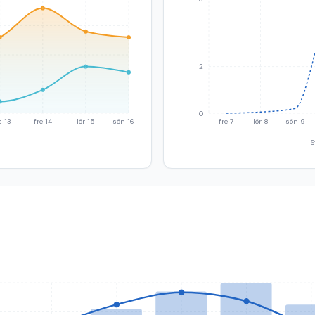
2
0
s 13
fre 14
lör 15
sön 16
fre 7
lör 8
sön 9
S