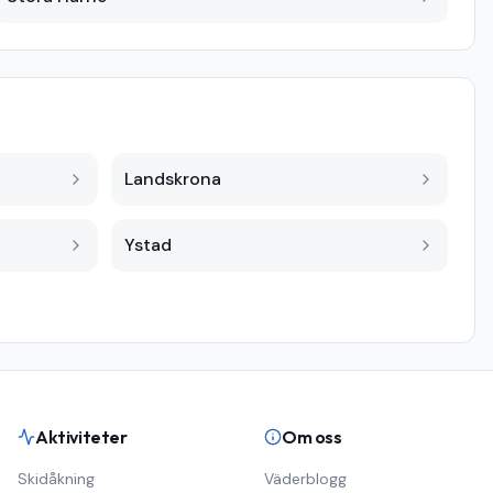
Landskrona
Ystad
Aktiviteter
Om oss
Skidåkning
Väderblogg