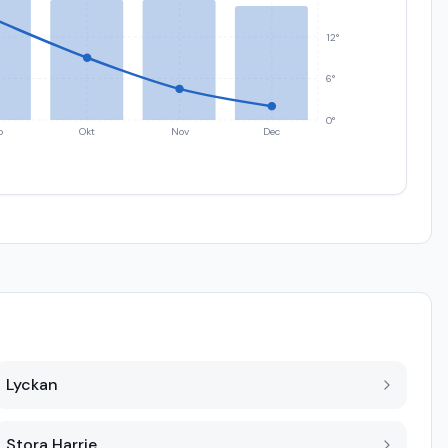
12°
6°
0°
p
Okt
Nov
Dec
Lyckan
Stora Harrie