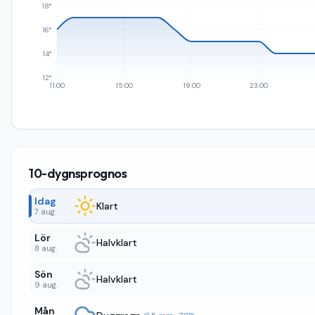
18°
16°
14°
12°
11:00
15:00
19:00
23:00
10-dygnsprognos
Idag
Klart
7 aug.
Lör
Halvklart
8 aug.
Sön
Halvklart
9 aug.
Mån