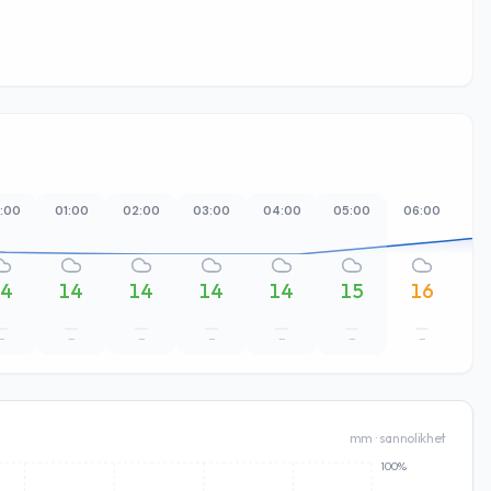
:00
01:00
02:00
03:00
04:00
05:00
06:00
07
14
14
14
14
14
15
16
–
–
–
–
–
–
–
mm · sannolikhet
100%