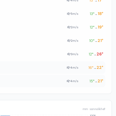
17
°
15
°
4
m/s
→
18
°
13
°
5
m/s
→
19
°
12
°
2
m/s
→
21
°
10
°
2
m/s
→
26
°
12
°
3
m/s
→
22
°
16
°
4
m/s
→
21
°
15
°
4
m/s
→
mm · sannolikhet
100%