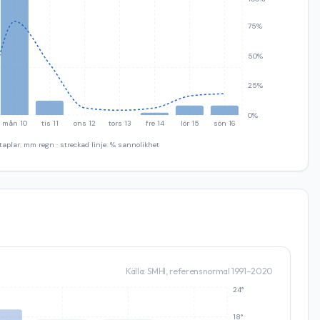
75%
50%
25%
0%
mån 10
tis 11
ons 12
tors 13
fre 14
lör 15
sön 16
taplar: mm regn · streckad linje: % sannolikhet
Källa: SMHI, referensnormal 1991–2020
24°
18°