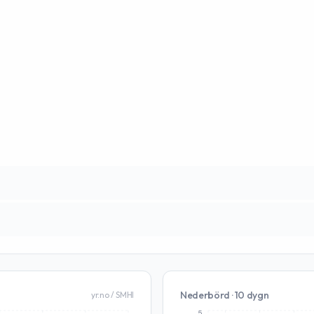
Nederbörd · 10 dygn
yr.no / SMHI
5