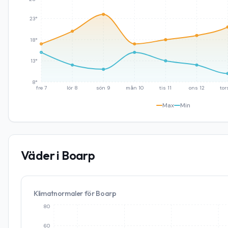
23°
18°
13°
8°
fre 7
lör 8
sön 9
mån 10
tis 11
ons 12
tor
Max
Min
Väder i
Boarp
Klimatnormaler för
Boarp
80
60