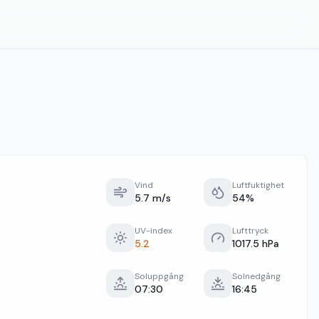
Vind
Luftfuktighet
5.7 m/s
54%
UV-index
Lufttryck
5.2
1017.5 hPa
Soluppgång
Solnedgång
07:30
16:45