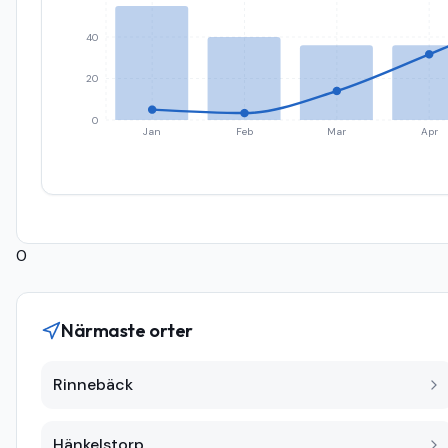
40
20
0
Jan
Feb
Mar
Apr
0
Närmaste orter
Rinnebäck
Hänkelstorp