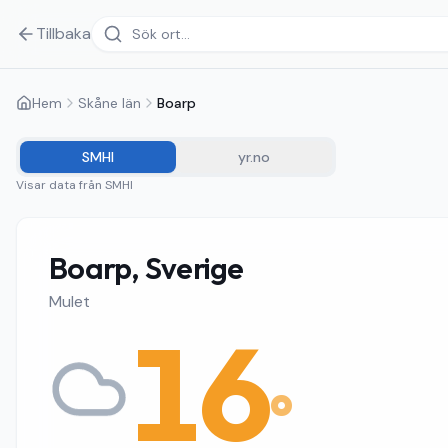
Tillbaka
Hem
Skåne län
Boarp
SMHI
yr.no
Visar data från
SMHI
Boarp, Sverige
Mulet
16
°