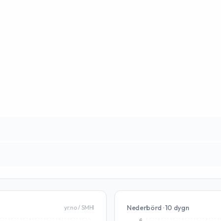
Nederbörd · 10 dygn
yr.no / SMHI
6