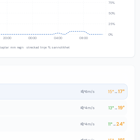
75%
50%
25%
0%
20:00
00:00
04:00
08:00
taplar: mm regn · streckad linje: % sannolikhet
17
°
15
°
6
m/s
→
19
°
13
°
4
m/s
→
24
°
11
°
4
m/s
→