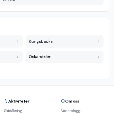
Kungsbacka
Oskarström
Aktiviteter
Om oss
Skidåkning
Väderblogg