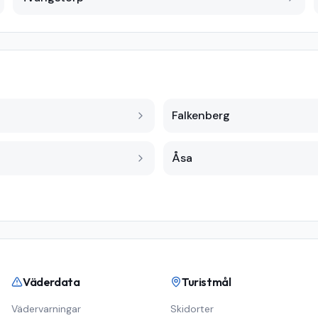
Falkenberg
Åsa
Väderdata
Turistmål
Vädervarningar
Skidorter