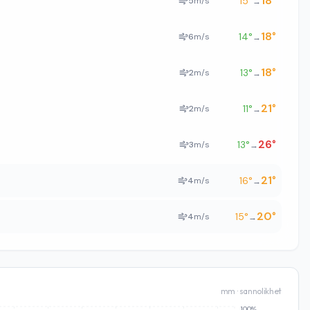
18
°
15
°
5
m/s
→
18
°
14
°
6
m/s
→
18
°
13
°
2
m/s
→
21
°
11
°
2
m/s
→
26
°
13
°
3
m/s
→
21
°
16
°
4
m/s
→
20
°
15
°
4
m/s
→
mm · sannolikhet
100%