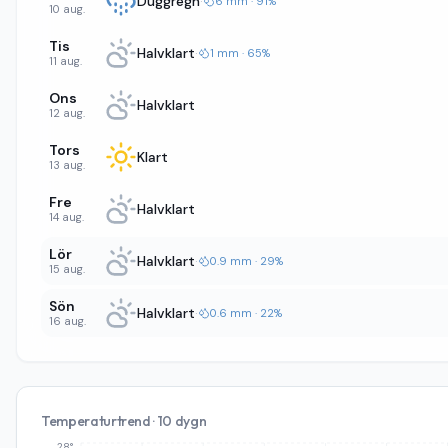
Duggregn
·
6 mm · 91%
10 aug.
Tis
Halvklart
·
1 mm · 65%
11 aug.
Ons
Halvklart
12 aug.
Tors
Klart
13 aug.
Fre
Halvklart
14 aug.
Lör
Halvklart
·
0.9 mm · 29%
15 aug.
Sön
Halvklart
·
0.6 mm · 22%
16 aug.
Temperaturtrend · 10 dygn
28°