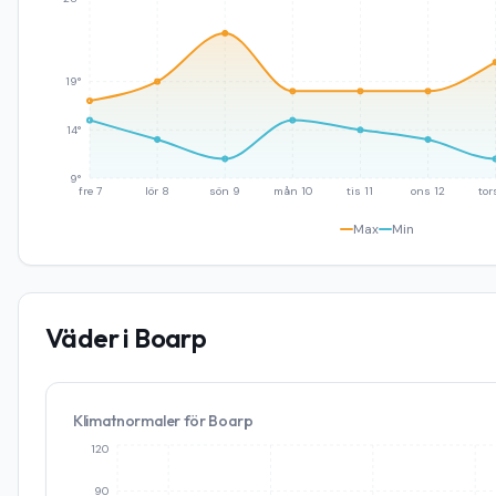
19°
14°
9°
fre 7
lör 8
sön 9
mån 10
tis 11
ons 12
tor
Max
Min
Väder i
Boarp
Klimatnormaler för
Boarp
120
90