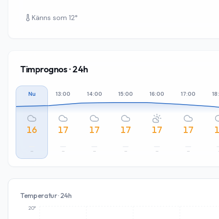
Känns som
12
°
Timprognos · 24h
Nu
13:00
14:00
15:00
16:00
17:00
18
16
17
17
17
17
17
–
–
–
–
–
–
Temperatur · 24h
20°