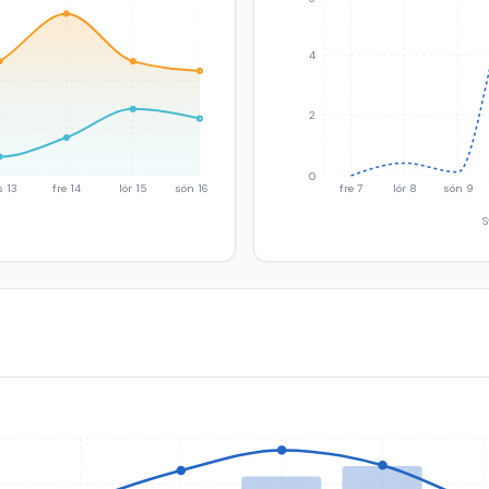
4
2
0
s 13
fre 14
lör 15
sön 16
fre 7
lör 8
sön 9
S