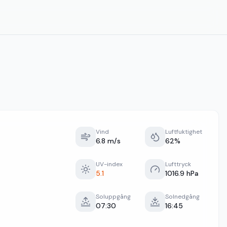
Vind
Luftfuktighet
6.8 m/s
62%
UV-index
Lufttryck
5.1
1016.9 hPa
Soluppgång
Solnedgång
07:30
16:45