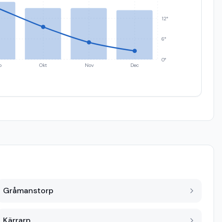
12°
6°
0°
p
Okt
Nov
Dec
Gråmanstorp
Kärrarp