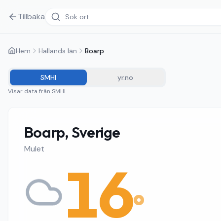
Tillbaka
Hem
Hallands län
Boarp
SMHI
yr.no
Visar data från
SMHI
Boarp, Sverige
Mulet
16
°