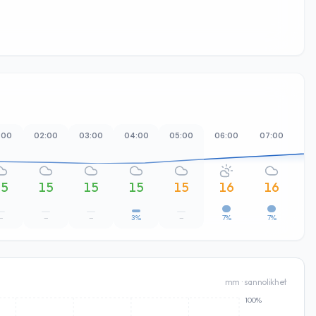
:00
02:00
03:00
04:00
05:00
06:00
07:00
08
15
15
15
15
15
16
16
–
–
–
3%
–
7%
7%
mm · sannolikhet
100%