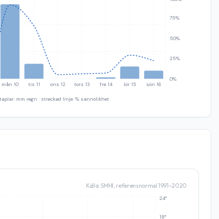
75%
50%
25%
0%
mån 10
tis 11
ons 12
tors 13
fre 14
lör 15
sön 16
taplar: mm regn · streckad linje: % sannolikhet
Källa: SMHI, referensnormal 1991–2020
24°
18°