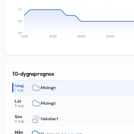
17°
15°
13°
12:00
16:00
20:00
00:00
10-dygnsprognos
Idag
Molnigt
7 aug.
Lör
Molnigt
8 aug.
Sön
Halvklart
9 aug.
Mån