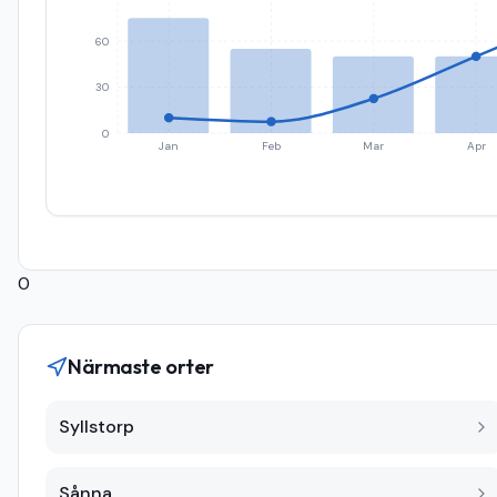
60
30
0
Jan
Feb
Mar
Apr
0
Närmaste orter
Syllstorp
Sånna