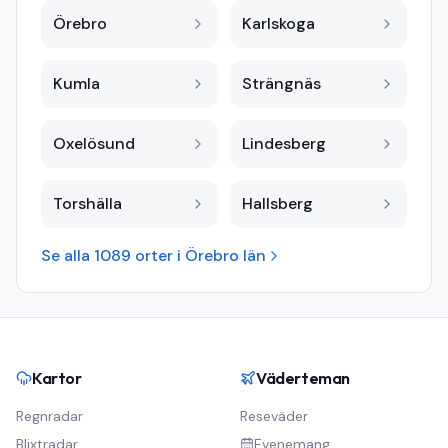
Örebro
Karlskoga
Kumla
Strängnäs
Oxelösund
Lindesberg
Torshälla
Hallsberg
Se alla
1089
orter i
Örebro län
Kartor
Väderteman
Regnradar
Reseväder
Blixtradar
Evenemang