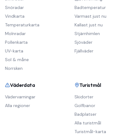
Snöradar
Badtemperatur
Vindkarta
Varmast just nu
Temperaturkarta
Kallast just nu
Molnradar
Stjärnhimlen
Pollenkarta
Sjöväder
UV-karta
Fjällväder
Sol & måne
Norrsken
Väderdata
Turistmål
Vädervarningar
Skidorter
Alla regioner
Golfbanor
Badplatser
Alla turistmål
Turistmål-karta