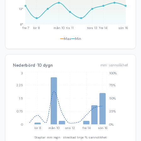
13°
8°
fre 7
lör 8
mån 10
tis 11
tors 13
fre 14
sön 16
Max
Min
Nederbörd · 10 dygn
mm · sannolikhet
3
100%
2.25
75%
1.5
50%
0.75
25%
0
0%
lör 8
mån 10
ons 12
fre 14
sön 16
Staplar: mm regn · streckad linje: % sannolikhet