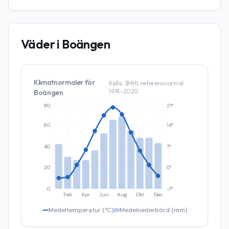
Väder i
Boängen
Klimatnormaler för
Källa: SMHI, referensnormal
1991–2020
Boängen
80
21°
60
14°
40
7°
20
0°
0
-7°
Feb
Apr
Jun
Aug
Okt
Dec
Medeltemperatur (°C)
Medelnederbörd (mm)