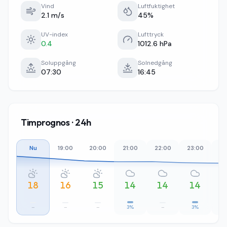
Vind
Luftfuktighet
2.1 m/s
45%
UV-index
Lufttryck
0.4
1012.6 hPa
Soluppgång
Solnedgång
07:30
16:45
Timprognos · 24h
Nu
19:00
20:00
21:00
22:00
23:00
00
18
16
15
14
14
14
–
–
–
3%
–
3%
1