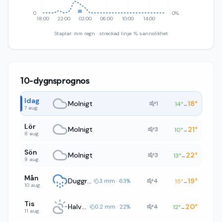
0
0%
18:00
22:00
02:00
06:00
10:00
14:00
Staplar: mm regn · streckad linje: % sannolikhet
10-dygnsprognos
Idag
Molnigt
18
°
1
14
°
→
7 aug.
Lör
Molnigt
21
°
3
10
°
→
8 aug.
Sön
Molnigt
22
°
3
13
°
→
9 aug.
Mån
Duggregn
19
°
4
3 mm · 63%
15
°
→
10 aug.
Tis
Halvklart
20
°
4
0.2 mm · 22%
12
°
→
11 aug.