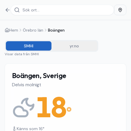
Hem
Örebro län
Boängen
SMHI
yr.no
Visar data från
SMHI
Boängen, Sverige
Delvis molnigt
18
°
Känns som
16
°