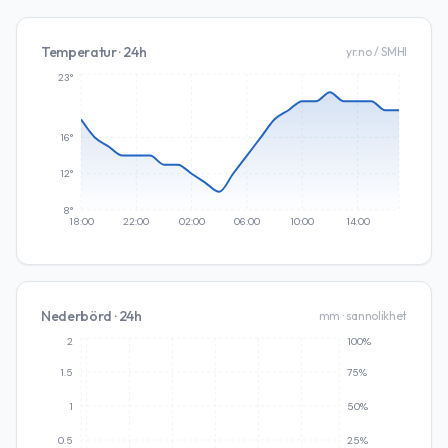
Temperatur · 24h
yr.no / SMHI
23°
16°
12°
8°
18:00
22:00
02:00
06:00
10:00
14:00
Nederbörd · 24h
mm · sannolikhet
2
100%
1.5
75%
1
50%
0.5
25%