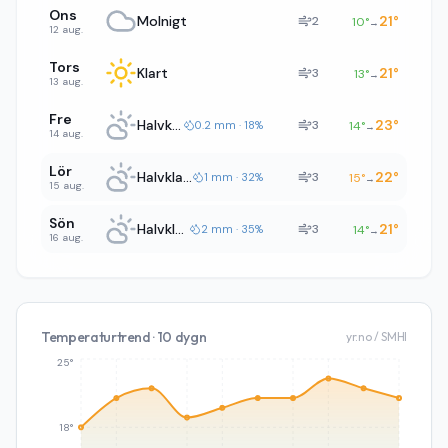
Ons
Molnigt
21
°
2
10
°
→
12 aug.
Tors
Klart
21
°
3
13
°
→
13 aug.
Fre
Halvklart
23
°
3
0.2 mm · 18%
14
°
→
14 aug.
Lör
Halvklart
22
°
3
1 mm · 32%
15
°
→
15 aug.
Sön
Halvklart
21
°
3
2 mm · 35%
14
°
→
16 aug.
Temperaturtrend · 10 dygn
yr.no / SMHI
25°
18°