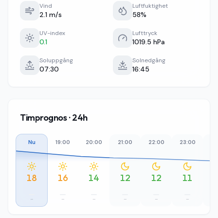
Vind
Luftfuktighet
2.1 m/s
58%
UV-index
Lufttryck
0.1
1019.5 hPa
Soluppgång
Solnedgång
07:30
16:45
Timprognos · 24h
Nu
19:00
20:00
21:00
22:00
23:00
00
18
16
14
12
12
11
–
–
–
–
–
–