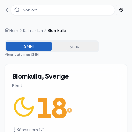
Hem
Kalmar län
Blomkulla
SMHI
yr.no
Visar data från
SMHI
Blomkulla, Sverige
Klart
18
°
Känns som
17
°