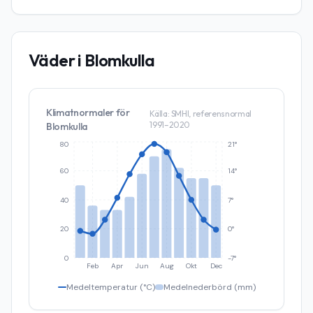
Väder i
Blomkulla
Klimatnormaler för
Källa: SMHI, referensnormal
1991–2020
Blomkulla
80
21°
60
14°
40
7°
20
0°
0
-7°
Feb
Apr
Jun
Aug
Okt
Dec
Medeltemperatur (°C)
Medelnederbörd (mm)