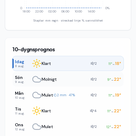
0
0%
18:00
22:00
02:00
06:00
10:00
14:00
Staplar: mm regn · streckad linje: % sannolikhet
10-dygnsprognos
Idag
Klart
18
°
2
11
°
→
8 aug.
Sön
Molnigt
22
°
2
9
°
→
9 aug.
Mån
Mulet
19
°
2
2 mm · 47%
11
°
→
10 aug.
Tis
Klart
22
°
4
11
°
→
11 aug.
Ons
Mulet
22
°
2
12
°
→
12 aug.