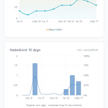
13°
7°
lör 8
mån 10
tis 11
tors 13
fre 14
lör 15
mån 17
Max
Min
Nederbörd · 10 dygn
mm · sannolikhet
2
100%
1.5
75%
1
50%
0.5
25%
0
0%
sön 9
tis 11
tors 13
lör 15
mån 17
Staplar: mm regn · streckad linje: % sannolikhet