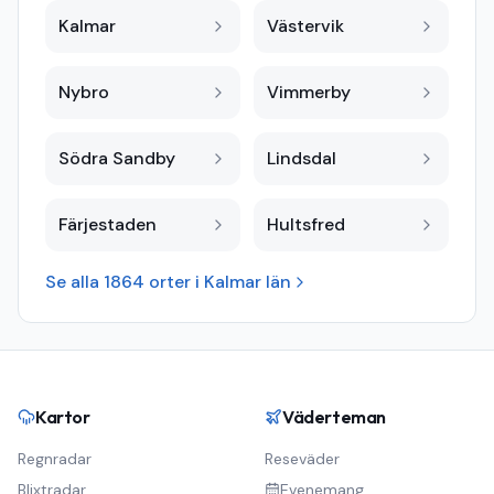
Kalmar
Västervik
Nybro
Vimmerby
Södra Sandby
Lindsdal
Färjestaden
Hultsfred
Se alla
1864
orter i
Kalmar län
Kartor
Väderteman
Regnradar
Reseväder
Blixtradar
Evenemang