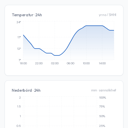
Temperatur · 24h
yr.no / SMHI
24°
17°
12°
7°
18:00
22:00
02:00
06:00
10:00
14:00
Nederbörd · 24h
mm · sannolikhet
2
100%
1.5
75%
1
50%
0.5
25%