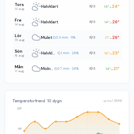
Tors
Halvklart
24
°
3
14
°
→
13 aug.
Fre
Halvklart
26
°
3
14
°
→
14 aug.
Lör
Mulet
26
°
3
0.3 mm · 11%
17
°
→
15 aug.
Sön
Halvklart
23
°
3
1 mm · 26%
16
°
→
16 aug.
Mån
Molnigt
21
°
3
0.7 mm · 26%
14
°
→
17 aug.
Temperaturtrend · 10 dygn
yr.no / SMHI
28°
19°