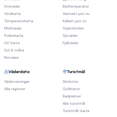
Snöradar
Badtemperatur
Vindkarta
Varmast just nu
Temperaturkarta
Kallast just nu
Molnradar
Stjärnhimlen
Pollenkarta
Sjöväder
UV-karta
Fjällväder
Sol & måne
Norrsken
Väderdata
Turistmål
Vädervarningar
Skidorter
Alla regioner
Golfbanor
Badplatser
Alla turistmål
Turistmål-karta