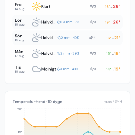
Fre
Klart
26
°
3
16
°
→
14 aug.
Lör
Halvklart
26
°
3
0.3 mm · 7%
19
°
→
15 aug.
Sön
Halvklart
21
°
4
2 mm · 40%
16
°
→
16 aug.
Mån
Halvklart
19
°
3
2 mm · 39%
15
°
→
17 aug.
Tis
Molnigt
19
°
3
3 mm · 40%
14
°
→
18 aug.
Temperaturtrend · 10 dygn
yr.no / SMHI
28°
19°