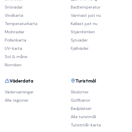
Snöradar
Badtemperatur
Vindkarta
Varmast just nu
Temperaturkarta
Kallast just nu
Molnradar
Stjärnhimlen
Pollenkarta
Sjöväder
UV-karta
Fjällväder
Sol & måne
Norrsken
Väderdata
Turistmål
Vädervarningar
Skidorter
Alla regioner
Golfbanor
Badplatser
Alla turistmål
Turistmål-karta