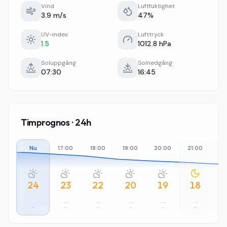
Vind
Luftfuktighet
3.9 m/s
47%
UV-index
Lufttryck
1.5
1012.8 hPa
Soluppgång
Solnedgång
07:30
16:45
Timprognos · 24h
Nu
17:00
18:00
19:00
20:00
21:00
22
24
23
22
20
19
18
–
–
–
–
–
–