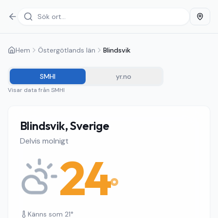
Hem
Östergötlands län
Blindsvik
SMHI
yr.no
Visar data från
SMHI
Blindsvik, Sverige
Delvis molnigt
24
°
Känns som
21
°