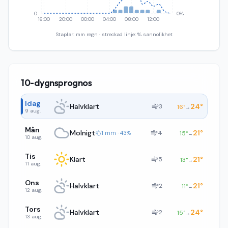
0
0%
16:00
20:00
00:00
04:00
08:00
12:00
Staplar: mm regn · streckad linje: % sannolikhet
10-dygnsprognos
Idag
Halvklart
24
°
3
16
°
→
9 aug.
Mån
Molnigt
21
°
4
1 mm · 43%
15
°
→
10 aug.
Tis
Klart
21
°
5
13
°
→
11 aug.
Ons
Halvklart
21
°
2
11
°
→
12 aug.
Tors
Halvklart
24
°
2
15
°
→
13 aug.