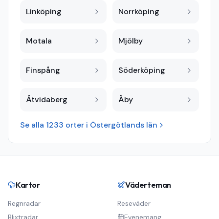
Linköping
Norrköping
Motala
Mjölby
Finspång
Söderköping
Åtvidaberg
Åby
Se alla
1233
orter i
Östergötlands län
Kartor
Väderteman
Regnradar
Reseväder
Blixtradar
Evenemang