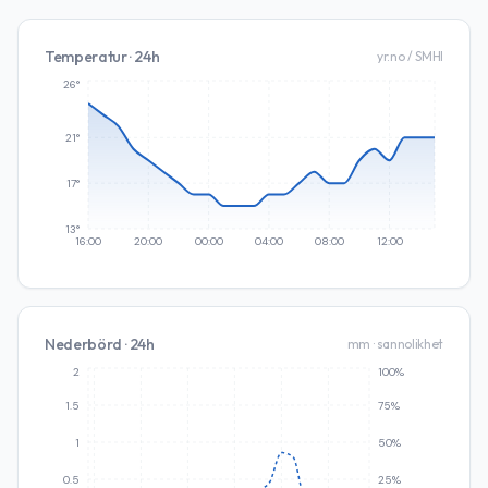
Temperatur · 24h
yr.no / SMHI
26°
21°
17°
13°
16:00
20:00
00:00
04:00
08:00
12:00
Nederbörd · 24h
mm · sannolikhet
2
100%
1.5
75%
1
50%
0.5
25%