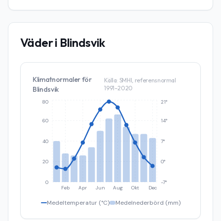
Väder i
Blindsvik
Klimatnormaler för
Källa: SMHI, referensnormal
1991–2020
Blindsvik
80
21°
60
14°
40
7°
20
0°
0
-7°
Feb
Apr
Jun
Aug
Okt
Dec
Medeltemperatur (°C)
Medelnederbörd (mm)