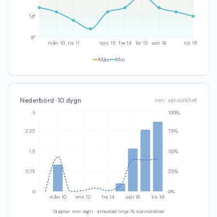
14°
9°
mån 10
tis 11
tors 13
fre 14
lör 15
sön 16
tis 18
Max
Min
Nederbörd · 10 dygn
mm · sannolikhet
3
100%
2.25
75%
1.5
50%
0.75
25%
0
0%
mån 10
ons 12
fre 14
sön 16
tis 18
Staplar: mm regn · streckad linje: % sannolikhet