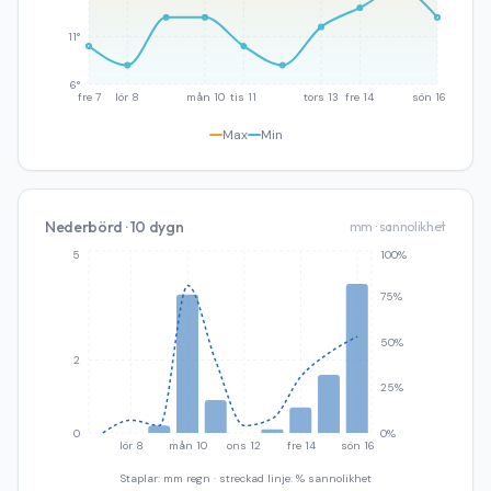
11°
6°
fre 7
lör 8
mån 10
tis 11
tors 13
fre 14
sön 16
Max
Min
Nederbörd · 10 dygn
mm · sannolikhet
5
100%
75%
50%
2
25%
0
0%
lör 8
mån 10
ons 12
fre 14
sön 16
Staplar: mm regn · streckad linje: % sannolikhet