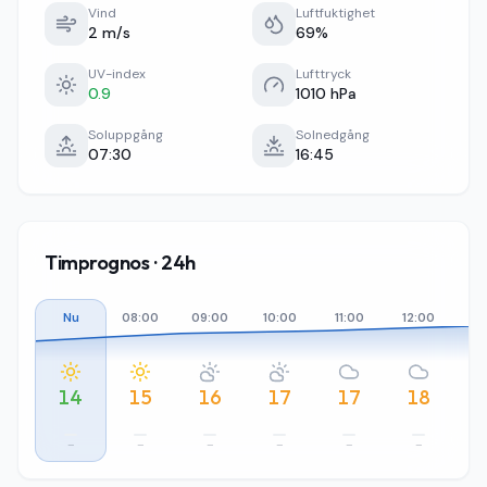
Vind
Luftfuktighet
2 m/s
69%
UV-index
Lufttryck
0.9
1010 hPa
Soluppgång
Solnedgång
07:30
16:45
Timprognos · 24h
Nu
08:00
09:00
10:00
11:00
12:00
13
14
15
16
17
17
18
–
–
–
–
–
–