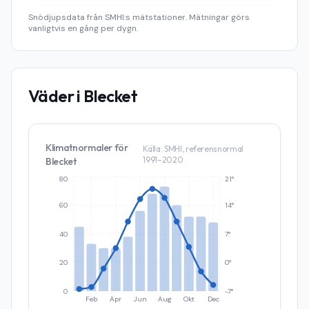
Snödjupsdata från SMHI:s mätstationer. Mätningar görs
vanligtvis en gång per dygn.
Väder i
Blecket
Klimatnormaler för
Källa: SMHI, referensnormal
1991–2020
Blecket
80
21°
60
14°
40
7°
20
0°
0
-7°
Feb
Apr
Jun
Aug
Okt
Dec