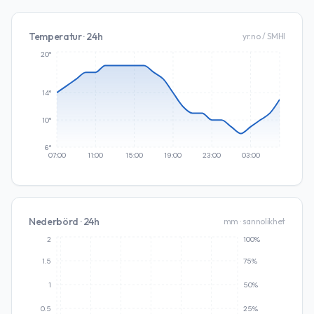
Temperatur · 24h
yr.no / SMHI
20°
14°
10°
6°
07:00
11:00
15:00
19:00
23:00
03:00
Nederbörd · 24h
mm · sannolikhet
2
100%
1.5
75%
1
50%
0.5
25%