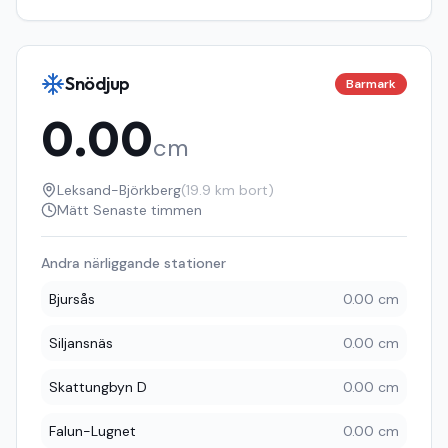
Snödjup
Barmark
0.00
cm
Leksand-Björkberg
(
19.9
km bort)
Mätt
Senaste timmen
Andra närliggande stationer
Bjursås
0.00 cm
Siljansnäs
0.00 cm
Skattungbyn D
0.00 cm
Falun-Lugnet
0.00 cm