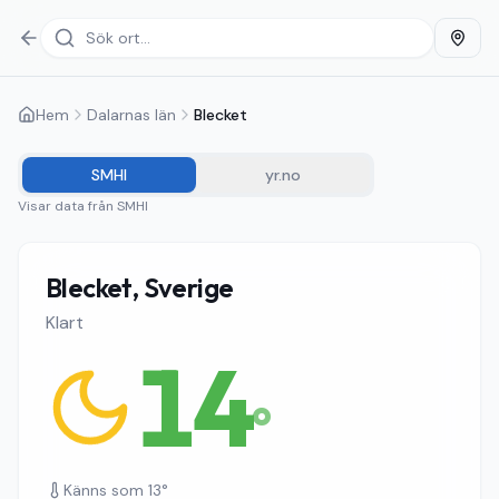
Hem
Dalarnas län
Blecket
SMHI
yr.no
Visar data från
SMHI
Blecket, Sverige
Klart
14
°
Känns som
13
°