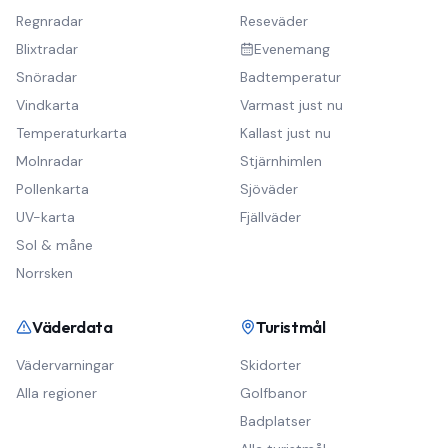
Regnradar
Reseväder
Blixtradar
Evenemang
Snöradar
Badtemperatur
Vindkarta
Varmast just nu
Temperaturkarta
Kallast just nu
Molnradar
Stjärnhimlen
Pollenkarta
Sjöväder
UV-karta
Fjällväder
Sol & måne
Norrsken
Väderdata
Turistmål
Vädervarningar
Skidorter
Alla regioner
Golfbanor
Badplatser