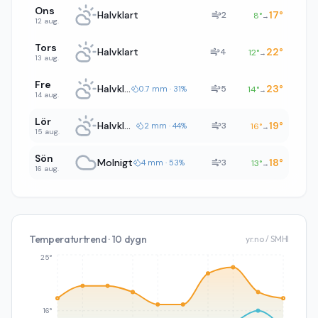
Ons
Halvklart
17
°
2
8
°
→
12 aug.
Tors
Halvklart
22
°
4
12
°
→
13 aug.
Fre
Halvklart
23
°
5
0.7 mm · 31%
14
°
→
14 aug.
Lör
Halvklart
19
°
3
2 mm · 44%
16
°
→
15 aug.
Sön
Molnigt
18
°
3
4 mm · 53%
13
°
→
16 aug.
Temperaturtrend · 10 dygn
yr.no / SMHI
25°
16°