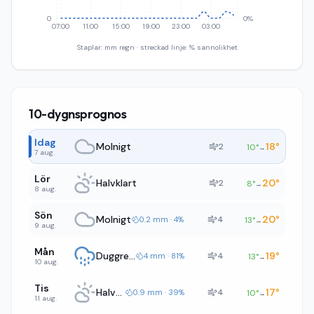
0
0%
07:00
11:00
15:00
19:00
23:00
03:00
Staplar: mm regn · streckad linje: % sannolikhet
10-dygnsprognos
Idag
Molnigt
18
°
2
10
°
→
7 aug.
Lör
Halvklart
20
°
2
8
°
→
8 aug.
Sön
Molnigt
20
°
4
0.2 mm · 4%
13
°
→
9 aug.
Mån
Duggregn
19
°
4
4 mm · 81%
13
°
→
10 aug.
Tis
Halvklart
17
°
4
0.9 mm · 39%
10
°
→
11 aug.