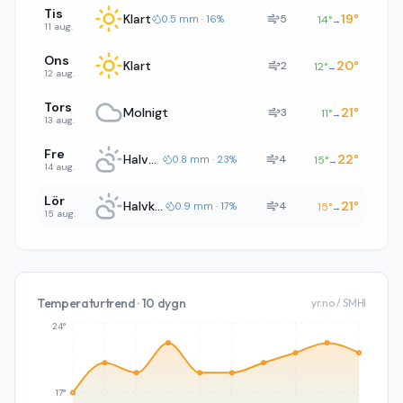
Tis
Klart
19
°
5
0.5 mm · 16%
14
°
→
11 aug.
Ons
Klart
20
°
2
12
°
→
12 aug.
Tors
Molnigt
21
°
3
11
°
→
13 aug.
Fre
Halvklart
22
°
4
0.8 mm · 23%
15
°
→
14 aug.
Lör
Halvklart
21
°
4
0.9 mm · 17%
15
°
→
15 aug.
Temperaturtrend · 10 dygn
yr.no / SMHI
24°
17°