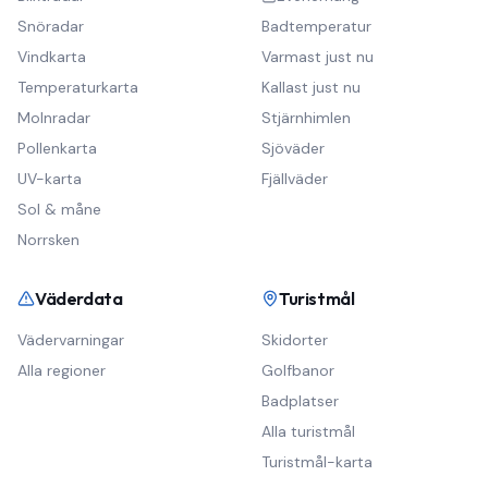
Snöradar
Badtemperatur
Vindkarta
Varmast just nu
Temperaturkarta
Kallast just nu
Molnradar
Stjärnhimlen
Pollenkarta
Sjöväder
UV-karta
Fjällväder
Sol & måne
Norrsken
Väderdata
Turistmål
Vädervarningar
Skidorter
Alla regioner
Golfbanor
Badplatser
Alla turistmål
Turistmål-karta