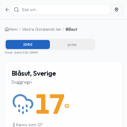
Hem
Västra Götalands län
Blåsut
SMHI
yr.no
Visar data från
SMHI
Blåsut, Sverige
Duggregn
17
°
Känns som
12
°