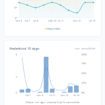
13°
9°
tors 6
fre 7
lör 8
mån 10
tis 11
tors 13
lör 15
Max
Min
Nederbörd · 10 dygn
mm · sannolikhet
5
100%
75%
50%
2
25%
0
0%
fre 7
sön 9
tis 11
tors 13
lör 15
Staplar: mm regn · streckad linje: % sannolikhet