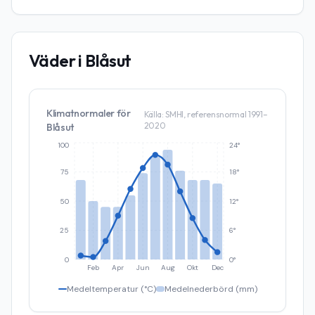
Väder i
Blåsut
Klimatnormaler för
Källa: SMHI, referensnormal 1991–
2020
Blåsut
100
24°
75
18°
50
12°
25
6°
0
0°
Feb
Apr
Jun
Aug
Okt
Dec
Medeltemperatur (°C)
Medelnederbörd (mm)