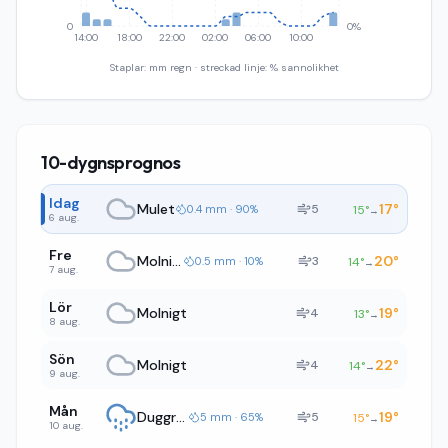
0
0%
14:00
18:00
22:00
02:00
06:00
10:00
Staplar: mm regn · streckad linje: % sannolikhet
10-dygnsprognos
Idag
Mulet
17
°
5
0.4 mm · 90%
15
°
→
6 aug.
Fre
Molnigt
20
°
3
0.5 mm · 10%
14
°
→
7 aug.
Lör
Molnigt
19
°
4
13
°
→
8 aug.
Sön
Molnigt
22
°
4
14
°
→
9 aug.
Mån
Duggregn
19
°
5
5 mm · 65%
15
°
→
10 aug.