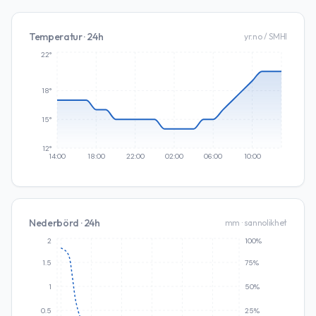
Temperatur · 24h
yr.no / SMHI
22°
18°
15°
12°
14:00
18:00
22:00
02:00
06:00
10:00
Nederbörd · 24h
mm · sannolikhet
2
100%
1.5
75%
1
50%
0.5
25%