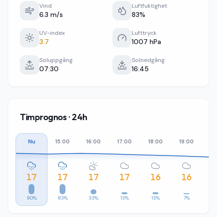
Vind
Luftfuktighet
6.3 m/s
83%
UV-index
Lufttryck
3.7
1007 hPa
Soluppgång
Solnedgång
07:30
16:45
Timprognos · 24h
Nu
15:00
16:00
17:00
18:00
19:00
20
17
17
17
17
16
16
90%
83%
33%
13%
13%
7%