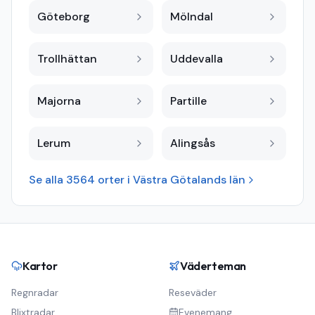
Göteborg
Mölndal
Trollhättan
Uddevalla
Majorna
Partille
Lerum
Alingsås
Se alla
3564
orter i
Västra Götalands län
Kartor
Väderteman
Regnradar
Reseväder
Blixtradar
Evenemang