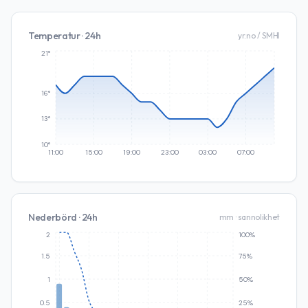
Temperatur · 24h
yr.no / SMHI
21°
16°
13°
10°
11:00
15:00
19:00
23:00
03:00
07:00
Nederbörd · 24h
mm · sannolikhet
2
100%
1.5
75%
1
50%
0.5
25%