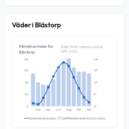
Väder i
Blästorp
Klimatnormaler för
Källa: SMHI, referensnormal
1991–2020
Blästorp
80
24°
60
18°
40
12°
20
6°
0
0°
Feb
Apr
Jun
Aug
Okt
Dec
Medeltemperatur (°C)
Medelnederbörd (mm)