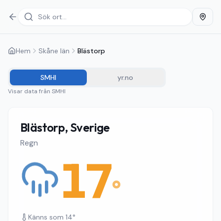
Hem
Skåne län
Blästorp
SMHI
yr.no
Visar data från
SMHI
Blästorp, Sverige
Regn
17
°
Känns som
14
°