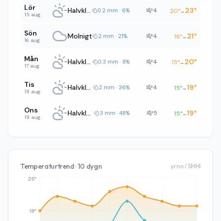
Lör
Halvklart
23
°
4
0.2 mm · 6%
20
°
→
15 aug.
Sön
Molnigt
21
°
4
2 mm · 21%
16
°
→
16 aug.
Mån
Halvklart
20
°
4
0.3 mm · 8%
15
°
→
17 aug.
Tis
Halvklart
19
°
4
2 mm · 36%
15
°
→
18 aug.
Ons
Halvklart
19
°
5
3 mm · 48%
15
°
→
19 aug.
Temperaturtrend · 10 dygn
yr.no / SMHI
25°
18°