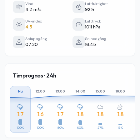
Vind
Luftfuktighet
4.2 m/s
92%
UV-index
Lufttryck
4.5
1011 hPa
Soluppgång
Solnedgång
07:30
16:45
Timprognos · 24h
Nu
12:00
13:00
14:00
15:00
16:00
17
17
16
17
18
18
18
100%
100%
80%
60%
27%
13%