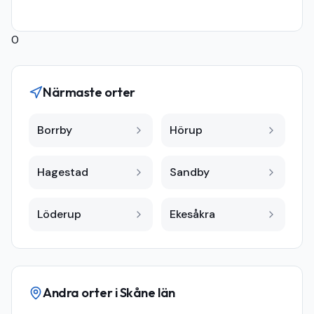
0
Närmaste orter
Borrby
Hörup
Hagestad
Sandby
Löderup
Ekesåkra
Andra orter i
Skåne län