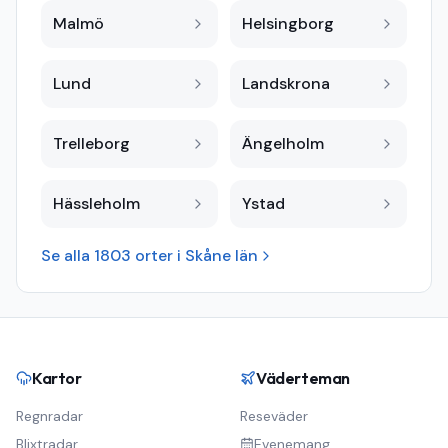
Malmö
Helsingborg
Lund
Landskrona
Trelleborg
Ängelholm
Hässleholm
Ystad
Se alla
1803
orter i
Skåne län
Kartor
Väderteman
Regnradar
Reseväder
Blixtradar
Evenemang