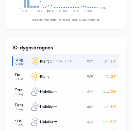
0
0%
11:00
15:00
19:00
23:00
03:00
07:00
Staplar: mm regn · streckad linje: % sannolikhet
10-dygnsprognos
Idag
Klart
18
°
5
2 mm · 100%
13
°
→
10 aug.
Tis
Klart
21
°
6
11
°
→
11 aug.
Ons
Halvklart
20
°
4
10
°
→
12 aug.
Tors
Halvklart
19
°
2
12
°
→
13 aug.
Fre
Halvklart
22
°
3
15
°
→
14 aug.