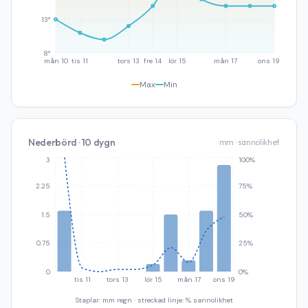
13°
8°
mån 10
tis 11
tors 13
fre 14
lör 15
mån 17
ons 19
Max
Min
Nederbörd · 10 dygn
mm · sannolikhet
3
100%
2.25
75%
1.5
50%
0.75
25%
0
0%
tis 11
tors 13
lör 15
mån 17
ons 19
Staplar: mm regn · streckad linje: % sannolikhet