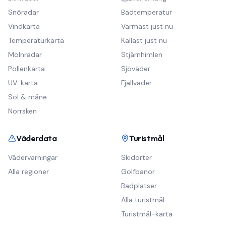
Snöradar
Badtemperatur
Vindkarta
Varmast just nu
Temperaturkarta
Kallast just nu
Molnradar
Stjärnhimlen
Pollenkarta
Sjöväder
UV-karta
Fjällväder
Sol & måne
Norrsken
Väderdata
Turistmål
Vädervarningar
Skidorter
Alla regioner
Golfbanor
Badplatser
Alla turistmål
Turistmål-karta