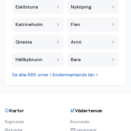
Eskilstuna
Nyköping
Katrineholm
Flen
Gnesta
Arnö
Hällbybrunn
Bara
Se alla
565
orter i
Södermanlands län
Kartor
Väderteman
Regnradar
Reseväder
Blixtradar
Evenemang