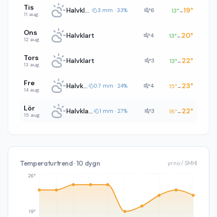
Tis
Halvklart
19
°
6
3 mm · 33%
13
°
→
11 aug.
Ons
Halvklart
20
°
4
13
°
→
12 aug.
Tors
Halvklart
22
°
3
13
°
→
13 aug.
Fre
Halvklart
23
°
4
0.7 mm · 24%
15
°
→
14 aug.
Lör
Halvklart
22
°
3
1 mm · 27%
16
°
→
15 aug.
Temperaturtrend · 10 dygn
yr.no / SMHI
26°
19°