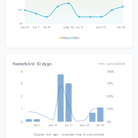
15°
11°
tors 6
fre 7
lör 8
mån 10
tis 11
tors 13
lör 15
Max
Min
Nederbörd · 10 dygn
mm · sannolikhet
4
100%
3
75%
2
50%
1
25%
0
0%
fre 7
sön 9
tis 11
tors 13
lör 15
Staplar: mm regn · streckad linje: % sannolikhet