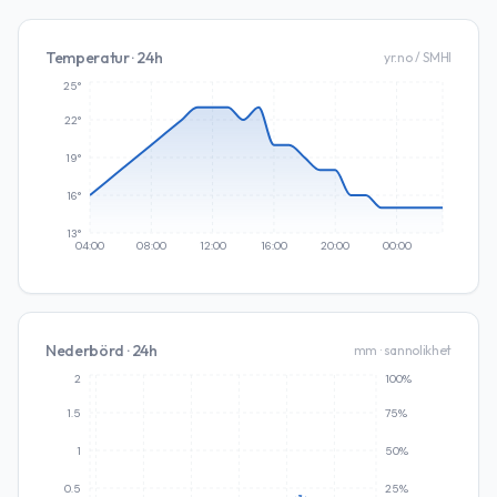
Temperatur · 24h
yr.no / SMHI
25°
22°
19°
16°
13°
04:00
08:00
12:00
16:00
20:00
00:00
Nederbörd · 24h
mm · sannolikhet
2
100%
1.5
75%
1
50%
0.5
25%