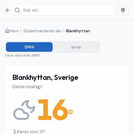
Hem
Södermanlands län
Blankhyttan
SMHI
yr.no
Visar data från
SMHI
Blankhyttan, Sverige
Delvis molnigt
16
°
Känns som
13
°