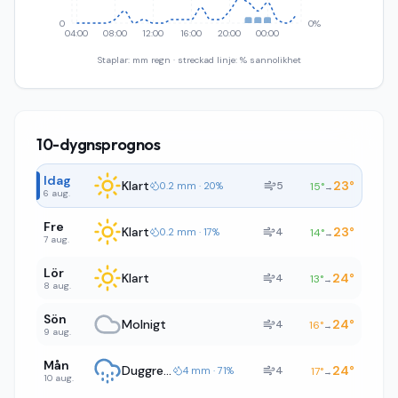
0
0%
04:00
08:00
12:00
16:00
20:00
00:00
Staplar: mm regn · streckad linje: % sannolikhet
10-dygnsprognos
Idag
Klart
23
°
5
0.2 mm · 20%
15
°
→
6 aug.
Fre
Klart
23
°
4
0.2 mm · 17%
14
°
→
7 aug.
Lör
Klart
24
°
4
13
°
→
8 aug.
Sön
Molnigt
24
°
4
16
°
→
9 aug.
Mån
Duggregn
24
°
4
4 mm · 71%
17
°
→
10 aug.