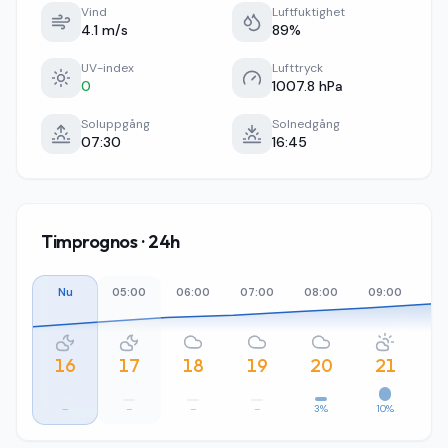
Vind
Luftfuktighet
4.1 m/s
89%
UV-index
Lufttryck
0
1007.8 hPa
Soluppgång
Solnedgång
07:30
16:45
Timprognos · 24h
Nu
05:00
06:00
07:00
08:00
09:00
10
16
17
18
19
20
21
–
–
–
–
3%
10%