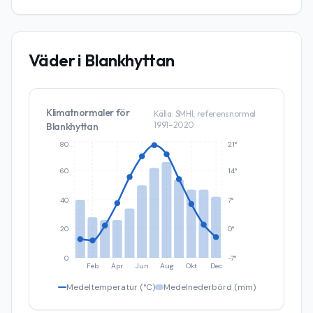
Väder i
Blankhyttan
Klimatnormaler för
Källa: SMHI, referensnormal
1991–2020
Blankhyttan
80
21°
60
14°
40
7°
20
0°
0
-7°
Feb
Apr
Jun
Aug
Okt
Dec
Medeltemperatur (°C)
Medelnederbörd (mm)