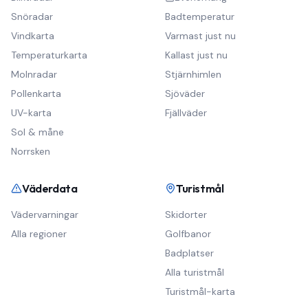
Snöradar
Badtemperatur
Vindkarta
Varmast just nu
Temperaturkarta
Kallast just nu
Molnradar
Stjärnhimlen
Pollenkarta
Sjöväder
UV-karta
Fjällväder
Sol & måne
Norrsken
Väderdata
Turistmål
Vädervarningar
Skidorter
Alla regioner
Golfbanor
Badplatser
Alla turistmål
Turistmål-karta