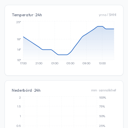
Temperatur · 24h
yr.no / SMHI
25°
18°
14°
10°
17:00
21:00
01:00
05:00
09:00
13:00
Nederbörd · 24h
mm · sannolikhet
2
100%
1.5
75%
1
50%
0.5
25%