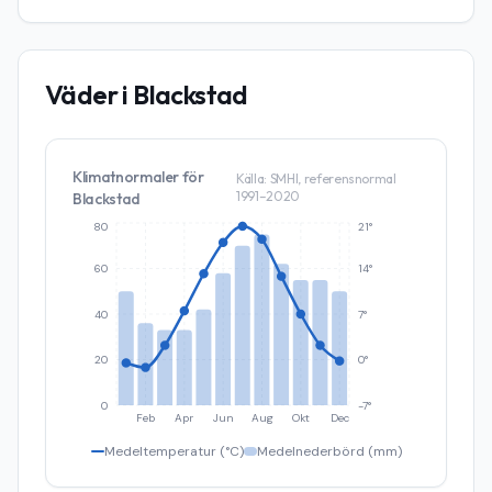
Väder i
Blackstad
Klimatnormaler för
Källa: SMHI, referensnormal
1991–2020
Blackstad
80
21°
60
14°
40
7°
20
0°
0
-7°
Feb
Apr
Jun
Aug
Okt
Dec
Medeltemperatur (°C)
Medelnederbörd (mm)