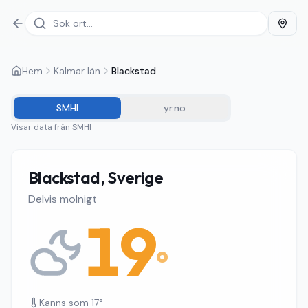
Hem
Kalmar län
Blackstad
SMHI
yr.no
Visar data från
SMHI
Blackstad, Sverige
Delvis molnigt
19
°
Känns som
17
°