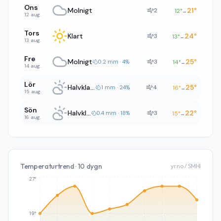
Ons
Molnigt
21
°
2
12
°
→
12 aug.
Tors
Klart
24
°
3
13
°
→
13 aug.
Fre
Molnigt
25
°
3
0.2 mm · 4%
14
°
→
14 aug.
Lör
Halvklart
25
°
4
1 mm · 24%
16
°
→
15 aug.
Sön
Halvklart
22
°
3
0.4 mm · 18%
15
°
→
16 aug.
Temperaturtrend · 10 dygn
yr.no / SMHI
27°
19°