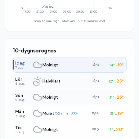
0
0%
17:00
21:00
01:00
05:00
09:00
13:00
Staplar: mm regn · streckad linje: % sannolikhet
10-dygnsprognos
Idag
Molnigt
19
°
3
14
°
→
7 aug.
Lör
Halvklart
23
°
3
12
°
→
8 aug.
Sön
Molnigt
25
°
3
11
°
→
9 aug.
Mån
Mulet
19
°
4
2 mm · 60%
15
°
→
10 aug.
Tis
Molnigt
20
°
5
13
°
→
11 aug.