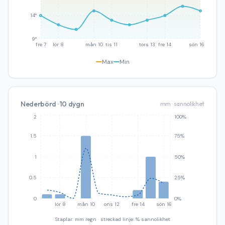
14°
9°
fre 7
lör 8
mån 10
tis 11
tors 13
fre 14
sön 16
Max
Min
Nederbörd · 10 dygn
mm · sannolikhet
2
100%
1.5
75%
1
50%
0.5
25%
0
0%
lör 8
mån 10
ons 12
fre 14
sön 16
Staplar: mm regn · streckad linje: % sannolikhet