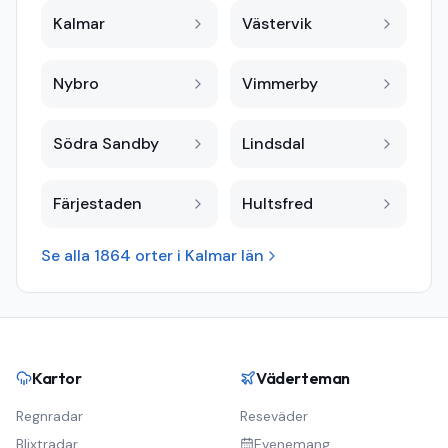
Kalmar
Västervik
Nybro
Vimmerby
Södra Sandby
Lindsdal
Färjestaden
Hultsfred
Se alla
1864
orter i
Kalmar län
Kartor
Väderteman
Regnradar
Reseväder
Blixtradar
Evenemang