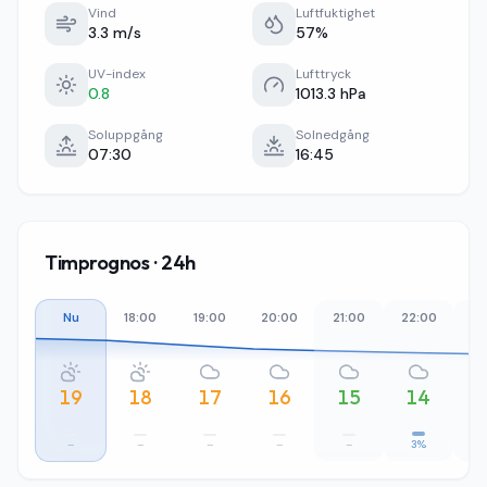
Vind
Luftfuktighet
3.3 m/s
57%
UV-index
Lufttryck
0.8
1013.3 hPa
Soluppgång
Solnedgång
07:30
16:45
Timprognos · 24h
Nu
18:00
19:00
20:00
21:00
22:00
23
19
18
17
16
15
14
–
–
–
–
–
3%
1