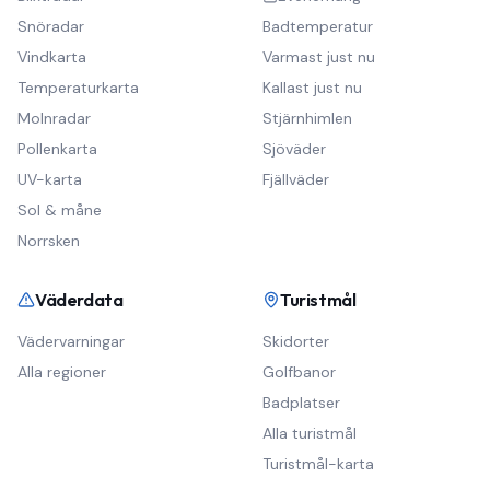
Snöradar
Badtemperatur
Vindkarta
Varmast just nu
Temperaturkarta
Kallast just nu
Molnradar
Stjärnhimlen
Pollenkarta
Sjöväder
UV-karta
Fjällväder
Sol & måne
Norrsken
Väderdata
Turistmål
Vädervarningar
Skidorter
Alla regioner
Golfbanor
Badplatser
Alla turistmål
Turistmål-karta