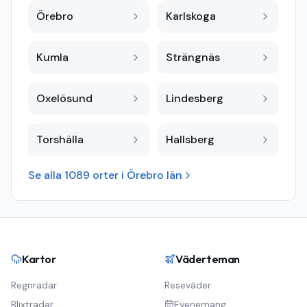
Örebro
Karlskoga
Kumla
Strängnäs
Oxelösund
Lindesberg
Torshälla
Hallsberg
Se alla
1089
orter i
Örebro län
Kartor
Väderteman
Regnradar
Reseväder
Blixtradar
Evenemang