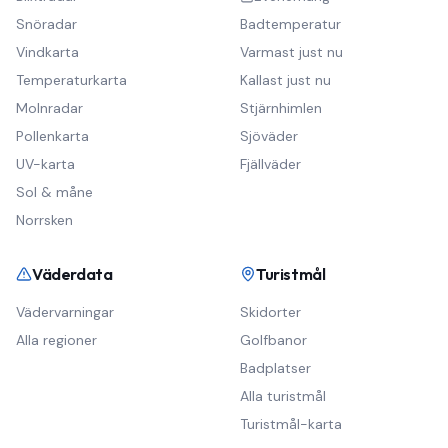
Snöradar
Badtemperatur
Vindkarta
Varmast just nu
Temperaturkarta
Kallast just nu
Molnradar
Stjärnhimlen
Pollenkarta
Sjöväder
UV-karta
Fjällväder
Sol & måne
Norrsken
Väderdata
Turistmål
Vädervarningar
Skidorter
Alla regioner
Golfbanor
Badplatser
Alla turistmål
Turistmål-karta