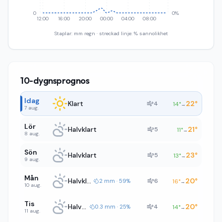
0
0%
12:00
16:00
20:00
00:00
04:00
08:00
Staplar: mm regn · streckad linje: % sannolikhet
10-dygnsprognos
Idag
Klart
22
°
4
14
°
→
7 aug.
Lör
Halvklart
21
°
5
11
°
→
8 aug.
Sön
Halvklart
23
°
5
13
°
→
9 aug.
Mån
Halvklart
20
°
6
2 mm · 59%
16
°
→
10 aug.
Tis
Halvklart
20
°
4
0.3 mm · 25%
14
°
→
11 aug.