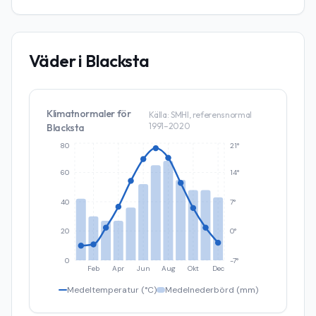
Väder i
Blacksta
Klimatnormaler för
Källa: SMHI, referensnormal
1991–2020
Blacksta
80
21°
60
14°
40
7°
20
0°
0
-7°
Feb
Apr
Jun
Aug
Okt
Dec
Medeltemperatur (°C)
Medelnederbörd (mm)