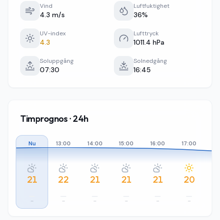
Vind
Luftfuktighet
4.3 m/s
36%
UV-index
Lufttryck
4.3
1011.4 hPa
Soluppgång
Solnedgång
07:30
16:45
Timprognos · 24h
Nu
13:00
14:00
15:00
16:00
17:00
18
21
22
21
21
21
20
–
–
–
–
–
–