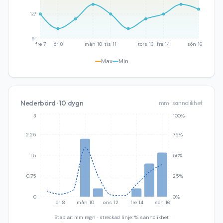
14°
9°
fre 7
lör 8
mån 10
tis 11
tors 13
fre 14
sön 16
Max
Min
Nederbörd · 10 dygn
mm · sannolikhet
3
100%
2.25
75%
1.5
50%
0.75
25%
0
0%
lör 8
mån 10
ons 12
fre 14
sön 16
Staplar: mm regn · streckad linje: % sannolikhet