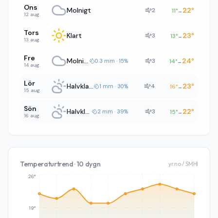
Ons
Molnigt
22
°
2
11
°
→
12 aug.
Tors
Klart
23
°
3
13
°
→
13 aug.
Fre
Molnigt
24
°
3
0.3 mm · 15%
14
°
→
14 aug.
Lör
Halvklart
23
°
4
1 mm · 30%
16
°
→
15 aug.
Sön
Halvklart
22
°
3
2 mm · 39%
15
°
→
16 aug.
Temperaturtrend · 10 dygn
yr.no / SMHI
26°
19°