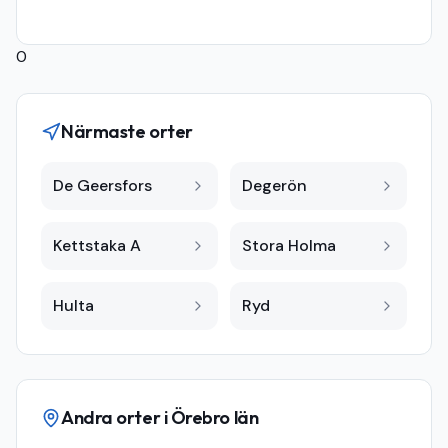
0
Närmaste orter
De Geersfors
Degerön
Kettstaka A
Stora Holma
Hulta
Ryd
Andra orter i
Örebro län