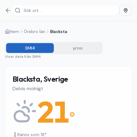
Hem
Örebro län
Blacksta
SMHI
yr.no
Visar data från
SMHI
Blacksta, Sverige
Delvis molnigt
21
°
Känns som
18
°