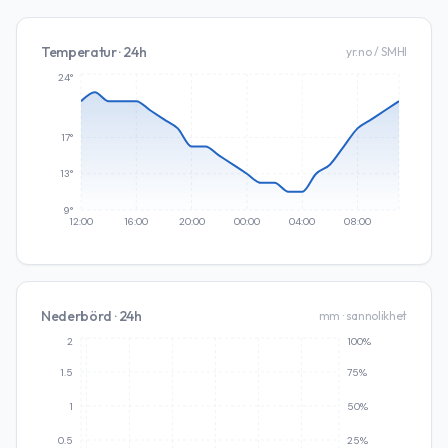
Temperatur · 24h
yr.no / SMHI
24°
17°
13°
9°
12:00
16:00
20:00
00:00
04:00
08:00
Nederbörd · 24h
mm · sannolikhet
2
100%
1.5
75%
1
50%
0.5
25%