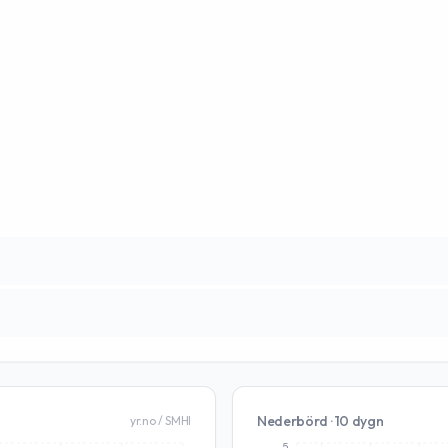
Nederbörd · 10 dygn
yr.no / SMHI
5