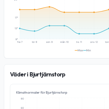
17°
13°
9°
fre 7
lör 8
sön 9
mån 10
tis 11
ons 12
tor
Max
Min
Väder i
Bjurtjärnstorp
Klimatnormaler för
Bjurtjärnstorp
80
60