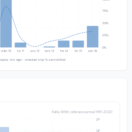
75%
50%
25%
0%
mån 10
tis 11
ons 12
tors 13
fre 14
lör 15
sön 16
taplar: mm regn · streckad linje: % sannolikhet
Källa: SMHI, referensnormal 1991–2020
21°
14°