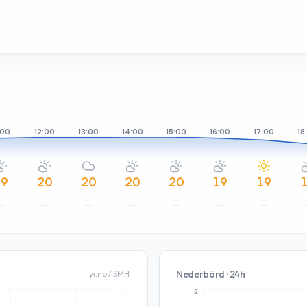
:00
12:00
13:00
14:00
15:00
16:00
17:00
18
19
20
20
20
20
19
19
–
–
–
–
–
–
–
Nederbörd · 24h
yr.no / SMHI
2