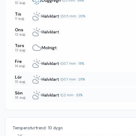
Duggregn
·
5 mm · 84%
10 aug.
Tis
Halvklart
·
0.5 mm · 20%
11 aug.
Ons
Halvklart
12 aug.
Tors
Molnigt
13 aug.
Fre
Halvklart
·
0.7 mm · 18%
14 aug.
Lör
Halvklart
·
0.7 mm · 28%
15 aug.
Sön
Halvklart
·
2 mm · 33%
16 aug.
Temperaturtrend · 10 dygn
24°