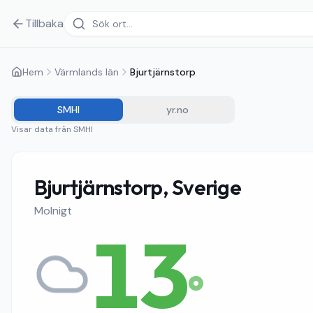
Tillbaka
Hem
Värmlands län
Bjurtjärnstorp
SMHI
yr.no
Visar data från
SMHI
Bjurtjärnstorp, Sverige
Molnigt
13
°