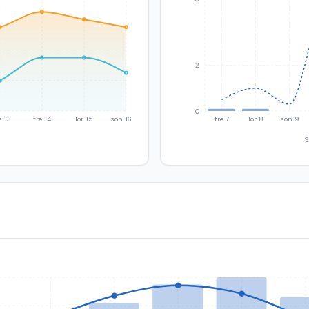
2
0
s 13
fre 14
lör 15
sön 16
fre 7
lör 8
sön 9
S