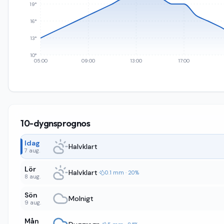
19°
16°
13°
10°
05:00
09:00
13:00
17:00
10-dygnsprognos
Idag
Halvklart
7 aug.
Lör
Halvklart
·
0.1 mm · 20%
8 aug.
Sön
Molnigt
9 aug.
Mån