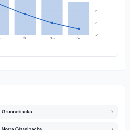
7°
0°
-7°
p
Okt
Nov
Dec
Grunnebacka
Norra Gisselbacka