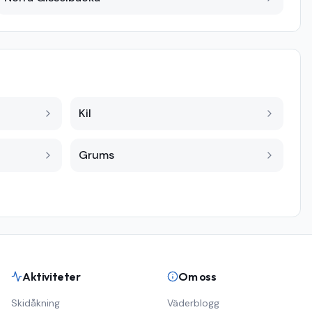
Kil
Grums
Aktiviteter
Om oss
Skidåkning
Väderblogg