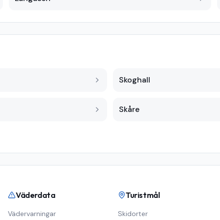
Skoghall
Skåre
Väderdata
Turistmål
Vädervarningar
Skidorter