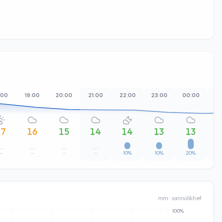
:00
19:00
20:00
21:00
22:00
23:00
00:00
01
17
16
15
14
14
13
13
–
–
–
–
10%
10%
20%
mm · sannolikhet
100%