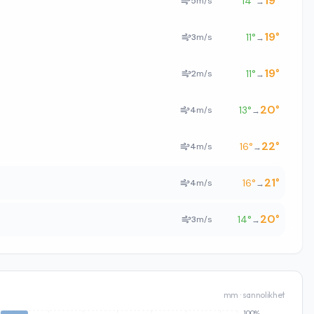
19
°
14
°
5
m/s
→
19
°
11
°
3
m/s
→
19
°
11
°
2
m/s
→
20
°
13
°
4
m/s
→
22
°
16
°
4
m/s
→
21
°
16
°
4
m/s
→
20
°
14
°
3
m/s
→
mm · sannolikhet
100%