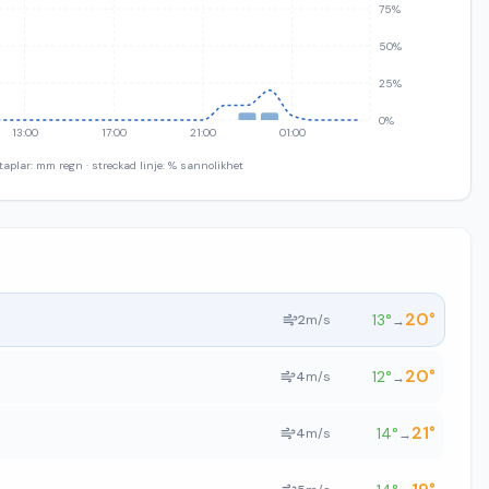
75%
50%
25%
0%
13:00
17:00
21:00
01:00
taplar: mm regn · streckad linje: % sannolikhet
20
°
13
°
2
m/s
→
20
°
12
°
4
m/s
→
21
°
14
°
4
m/s
→