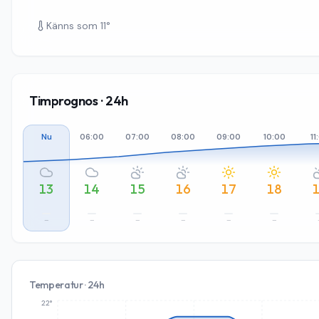
Känns som
11
°
Timprognos · 24h
Nu
06:00
07:00
08:00
09:00
10:00
11
13
14
15
16
17
18
–
–
–
–
–
–
Temperatur · 24h
22°