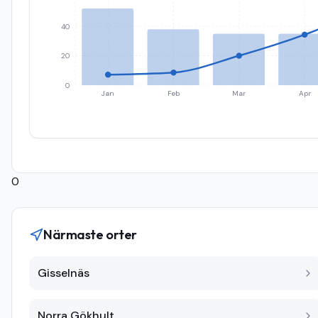
40
20
0
Jan
Feb
Mar
Apr
0
Närmaste orter
Gisselnäs
Norra Gökhult