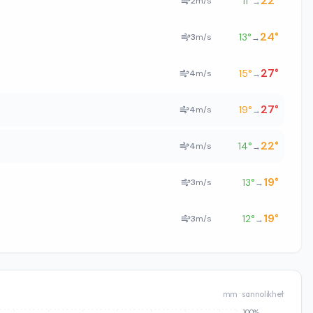
22
°
11
°
2
m/s
→
24
°
13
°
3
m/s
→
27
°
15
°
4
m/s
→
27
°
19
°
4
m/s
→
22
°
14
°
4
m/s
→
19
°
13
°
3
m/s
→
19
°
12
°
3
m/s
→
mm · sannolikhet
100%