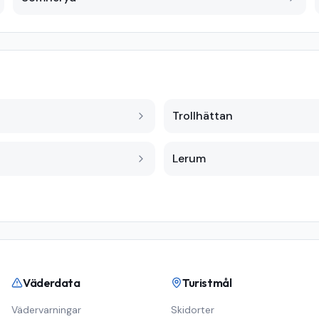
Trollhättan
Lerum
Väderdata
Turistmål
Vädervarningar
Skidorter