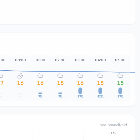
:00
00:00
01:00
02:00
03:00
04:00
05:00
06
17
16
16
15
16
15
15
–
–
7%
7%
37%
40%
37%
2
mm · sannolikhet
100%