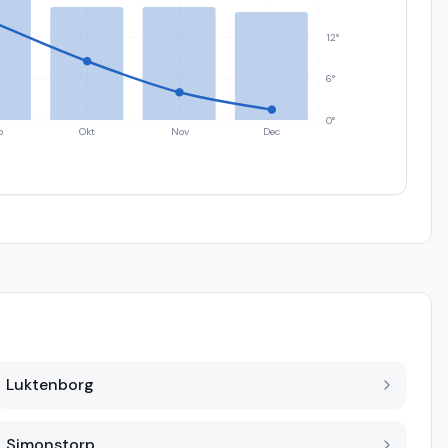
12°
6°
0°
p
Okt
Nov
Dec
Luktenborg
Simonstorp