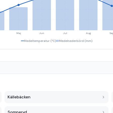
Maj
Jun
Jul
Aug
Se
Medeltemperatur (°C)
Medelnederbörd (mm)
Källebäcken
Somneryd