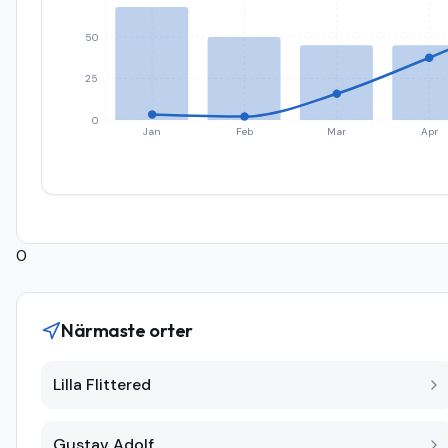
50
25
0
Jan
Feb
Mar
Apr
0
Närmaste orter
Lilla Flittered
Gustav Adolf