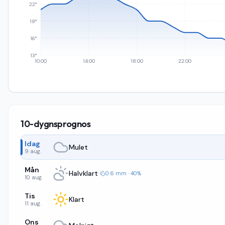
22°
19°
16°
13°
10:00
14:00
18:00
22:00
10-dygnsprognos
Idag
Mulet
9 aug.
Mån
Halvklart
·
0.6 mm · 40%
10 aug.
Tis
Klart
11 aug.
Ons