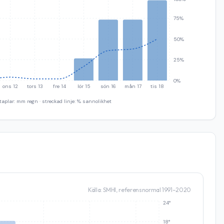
75%
50%
25%
0%
ons 12
tors 13
fre 14
lör 15
sön 16
mån 17
tis 18
taplar: mm regn · streckad linje: % sannolikhet
Källa: SMHI, referensnormal 1991–2020
24°
18°