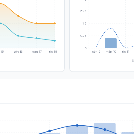
2.25
1.5
0.75
0
 15
sön 16
mån 17
tis 18
sön 9
mån 10
tis 11
S