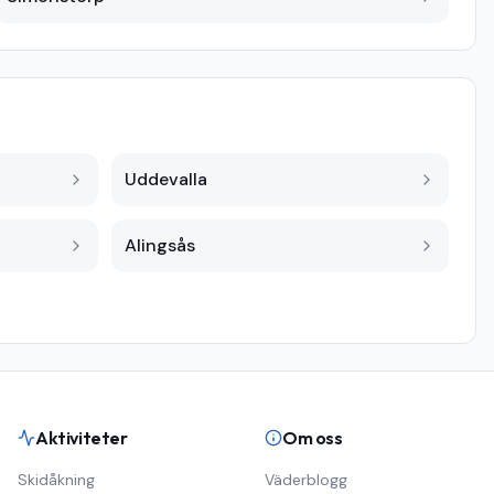
Uddevalla
Alingsås
Aktiviteter
Om oss
Skidåkning
Väderblogg