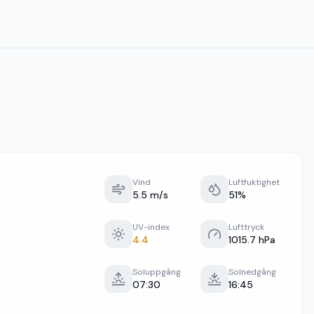
Vind
Luftfuktighet
5.5 m/s
51%
UV-index
Lufttryck
4.4
1015.7 hPa
Soluppgång
Solnedgång
07:30
16:45