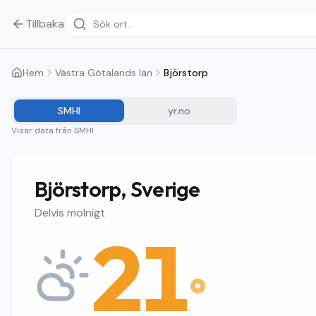
Tillbaka
Hem
Västra Götalands län
Björstorp
SMHI
yr.no
Visar data från
SMHI
Björstorp, Sverige
Delvis molnigt
21
°