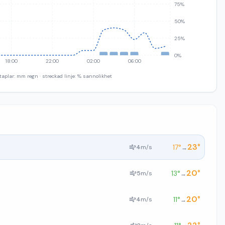
75%
50%
25%
0%
18:00
22:00
02:00
06:00
taplar: mm regn · streckad linje: % sannolikhet
23
°
17
°
4
m/s
→
20
°
13
°
5
m/s
→
20
°
11
°
4
m/s
→