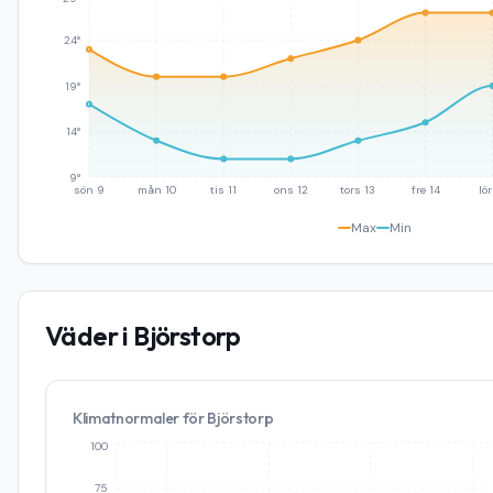
24°
19°
14°
9°
sön 9
mån 10
tis 11
ons 12
tors 13
fre 14
lör
Max
Min
Väder i
Björstorp
Klimatnormaler för
Björstorp
100
75