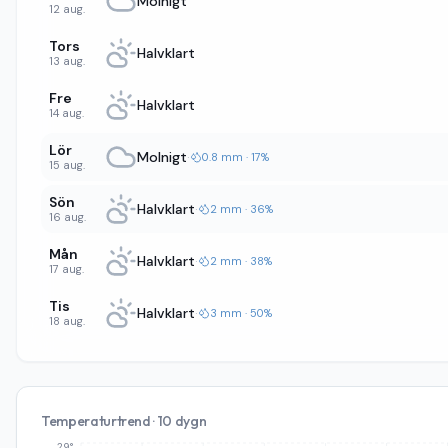
Molnigt
12 aug.
Tors
Halvklart
13 aug.
Fre
Halvklart
14 aug.
Lör
Molnigt
·
0.8 mm · 17%
15 aug.
Sön
Halvklart
·
2 mm · 36%
16 aug.
Mån
Halvklart
·
2 mm · 38%
17 aug.
Tis
Halvklart
·
3 mm · 50%
18 aug.
Temperaturtrend · 10 dygn
29°