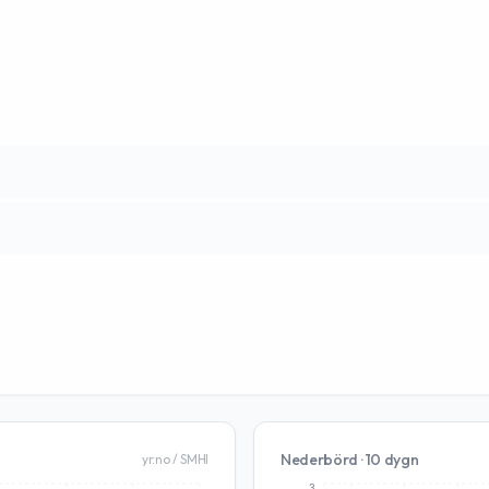
Nederbörd · 10 dygn
yr.no / SMHI
3