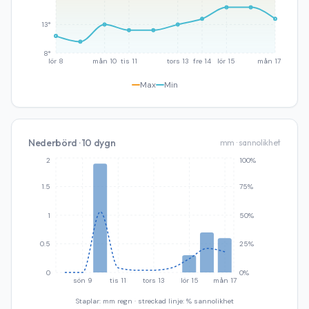
13°
8°
lör 8
mån 10
tis 11
tors 13
fre 14
lör 15
mån 17
Max
Min
Nederbörd · 10 dygn
mm · sannolikhet
2
100%
1.5
75%
1
50%
0.5
25%
0
0%
sön 9
tis 11
tors 13
lör 15
mån 17
Staplar: mm regn · streckad linje: % sannolikhet