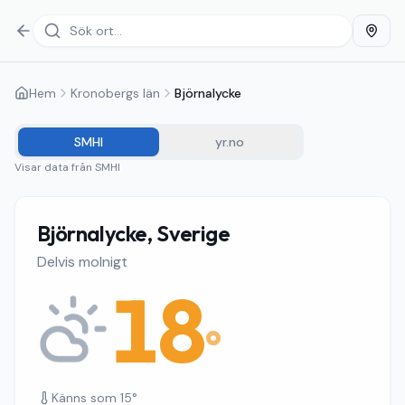
Hem
Kronobergs län
Björnalycke
SMHI
yr.no
Visar data från
SMHI
Björnalycke, Sverige
Delvis molnigt
18
°
Känns som
15
°