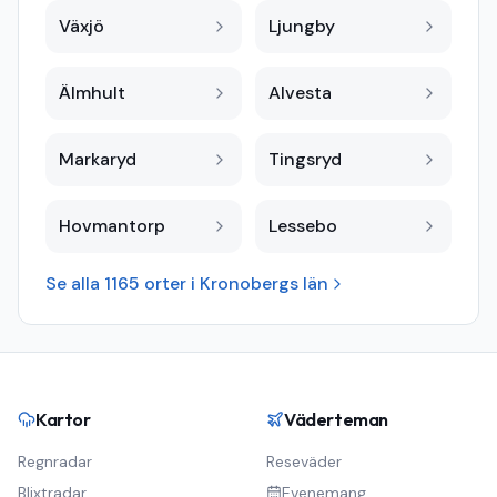
Växjö
Ljungby
Älmhult
Alvesta
Markaryd
Tingsryd
Hovmantorp
Lessebo
Se alla
1165
orter i
Kronobergs län
Kartor
Väderteman
Regnradar
Reseväder
Blixtradar
Evenemang