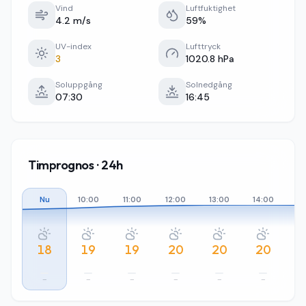
Vind
Luftfuktighet
4.2 m/s
59%
UV-index
Lufttryck
3
1020.8 hPa
Soluppgång
Solnedgång
07:30
16:45
Timprognos · 24h
Nu
10:00
11:00
12:00
13:00
14:00
15
18
19
19
20
20
20
–
–
–
–
–
–