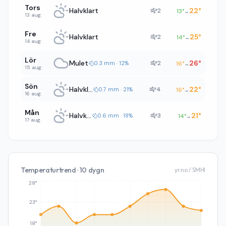
Tors
Halvklart
22
°
2
13
°
→
13 aug.
Fre
Halvklart
25
°
2
14
°
→
14 aug.
Lör
Mulet
26
°
2
0.3 mm · 12%
16
°
→
15 aug.
Sön
Halvklart
22
°
4
0.7 mm · 21%
16
°
→
16 aug.
Mån
Halvklart
21
°
3
0.6 mm · 18%
14
°
→
17 aug.
Temperaturtrend · 10 dygn
yr.no / SMHI
28°
23°
18°