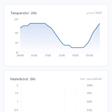
Temperatur · 24h
yr.no / SMHI
22°
16°
12°
8°
09:00
13:00
17:00
21:00
01:00
05:00
Nederbörd · 24h
mm · sannolikhet
2
100%
1.5
75%
1
50%
0.5
25%