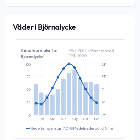
Väder i
Björnalycke
Klimatnormaler för
Källa: SMHI, referensnormal
1991–2020
Björnalycke
100
21°
75
14°
50
7°
25
0°
0
-7°
Feb
Apr
Jun
Aug
Okt
Dec
Medeltemperatur (°C)
Medelnederbörd (mm)