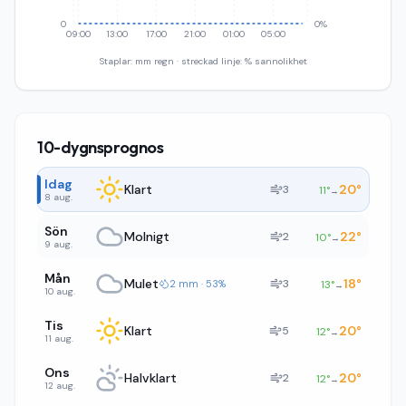
0
0%
09:00
13:00
17:00
21:00
01:00
05:00
Staplar: mm regn · streckad linje: % sannolikhet
10-dygnsprognos
Idag
Klart
20
°
3
11
°
→
8 aug.
Sön
Molnigt
22
°
2
10
°
→
9 aug.
Mån
Mulet
18
°
3
2 mm · 53%
13
°
→
10 aug.
Tis
Klart
20
°
5
12
°
→
11 aug.
Ons
Halvklart
20
°
2
12
°
→
12 aug.