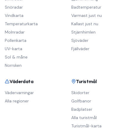
Snöradar
Badtemperatur
Vindkarta
Varmast just nu
Temperaturkarta
Kallast just nu
Molnradar
Stjärnhimlen
Pollenkarta
Sjöväder
UV-karta
Fjällväder
Sol & måne
Norrsken
Väderdata
Turistmål
Vädervarningar
Skidorter
Alla regioner
Golfbanor
Badplatser
Alla turistmål
Turistmål-karta