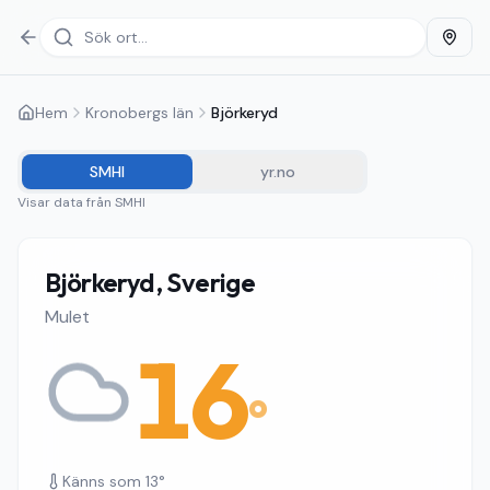
Hem
Kronobergs län
Björkeryd
SMHI
yr.no
Visar data från
SMHI
Björkeryd, Sverige
Mulet
16
°
Känns som
13
°