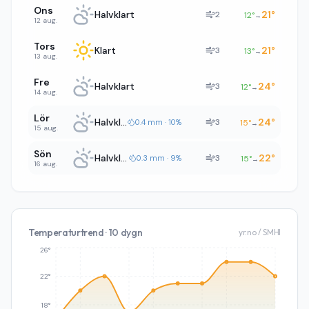
Ons
Halvklart
21
°
2
12
°
→
12 aug.
Tors
Klart
21
°
3
13
°
→
13 aug.
Fre
Halvklart
24
°
3
12
°
→
14 aug.
Lör
Halvklart
24
°
3
0.4 mm · 10%
15
°
→
15 aug.
Sön
Halvklart
22
°
3
0.3 mm · 9%
15
°
→
16 aug.
Temperaturtrend · 10 dygn
yr.no / SMHI
26°
22°
18°