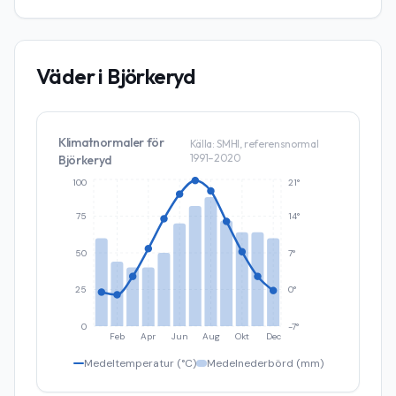
Väder i
Björkeryd
Klimatnormaler för
Källa: SMHI, referensnormal
1991–2020
Björkeryd
100
21°
75
14°
50
7°
25
0°
0
-7°
Feb
Apr
Jun
Aug
Okt
Dec
Medeltemperatur (°C)
Medelnederbörd (mm)