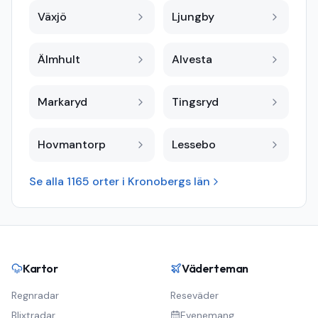
Växjö
Ljungby
Älmhult
Alvesta
Markaryd
Tingsryd
Hovmantorp
Lessebo
Se alla
1165
orter i
Kronobergs län
Kartor
Väderteman
Regnradar
Reseväder
Blixtradar
Evenemang