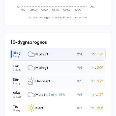
0
0%
17:00
21:00
01:00
05:00
09:00
13:00
Staplar: mm regn · streckad linje: % sannolikhet
10-dygnsprognos
Idag
Molnigt
16
°
4
13
°
→
7 aug.
Lör
Molnigt
20
°
3
12
°
→
8 aug.
Sön
Halvklart
22
°
3
12
°
→
9 aug.
Mån
Mulet
17
°
3
2 mm · 68%
15
°
→
10 aug.
Tis
Klart
20
°
5
13
°
→
11 aug.