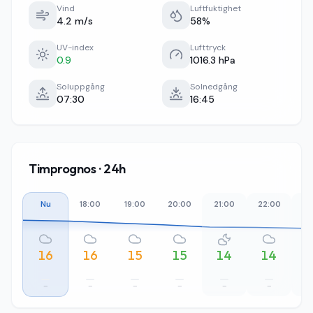
Vind
Luftfuktighet
4.2 m/s
58%
UV-index
Lufttryck
0.9
1016.3 hPa
Soluppgång
Solnedgång
07:30
16:45
Timprognos · 24h
Nu
18:00
19:00
20:00
21:00
22:00
23
16
16
15
15
14
14
–
–
–
–
–
–