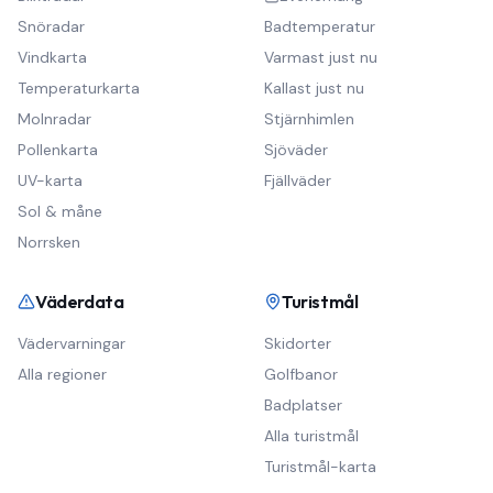
Snöradar
Badtemperatur
Vindkarta
Varmast just nu
Temperaturkarta
Kallast just nu
Molnradar
Stjärnhimlen
Pollenkarta
Sjöväder
UV-karta
Fjällväder
Sol & måne
Norrsken
Väderdata
Turistmål
Vädervarningar
Skidorter
Alla regioner
Golfbanor
Badplatser
Alla turistmål
Turistmål-karta