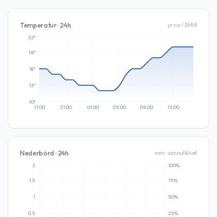
Temperatur · 24h
yr.no / SMHI
22°
19°
16°
13°
10°
17:00
21:00
01:00
05:00
09:00
13:00
Nederbörd · 24h
mm · sannolikhet
2
100%
1.5
75%
1
50%
0.5
25%