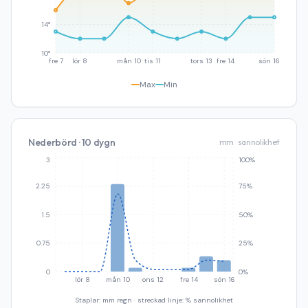
14°
10°
fre 7
lör 8
mån 10
tis 11
tors 13
fre 14
sön 16
Max
Min
Nederbörd · 10 dygn
mm · sannolikhet
3
100%
2.25
75%
1.5
50%
0.75
25%
0
0%
lör 8
mån 10
ons 12
fre 14
sön 16
Staplar: mm regn · streckad linje: % sannolikhet