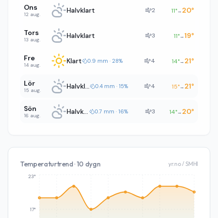
Ons
Halvklart
20
°
2
11
°
→
12 aug.
Tors
Halvklart
19
°
3
11
°
→
13 aug.
Fre
Klart
21
°
4
0.9 mm · 28%
14
°
→
14 aug.
Lör
Halvklart
21
°
4
0.4 mm · 15%
15
°
→
15 aug.
Sön
Halvklart
20
°
3
0.7 mm · 16%
14
°
→
16 aug.
Temperaturtrend · 10 dygn
yr.no / SMHI
23°
17°