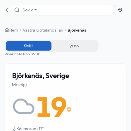
Hem
Västra Götalands län
Björkenäs
SMHI
yr.no
Visar data från
SMHI
Björkenäs, Sverige
Molnigt
19
°
Känns som
17
°