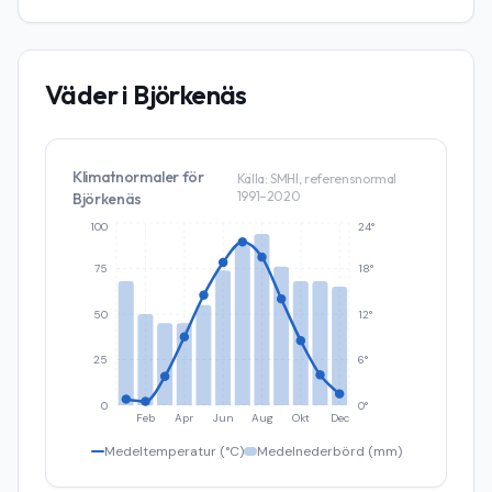
Väder i
Björkenäs
Klimatnormaler för
Källa: SMHI, referensnormal
1991–2020
Björkenäs
100
24°
75
18°
50
12°
25
6°
0
0°
Feb
Apr
Jun
Aug
Okt
Dec
Medeltemperatur (°C)
Medelnederbörd (mm)