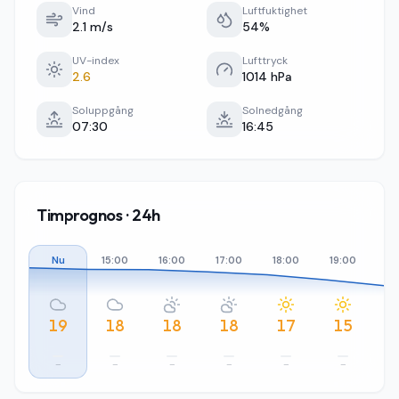
Vind
Luftfuktighet
2.1 m/s
54%
UV-index
Lufttryck
2.6
1014 hPa
Soluppgång
Solnedgång
07:30
16:45
Timprognos · 24h
Nu
15:00
16:00
17:00
18:00
19:00
20
19
18
18
18
17
15
–
–
–
–
–
–