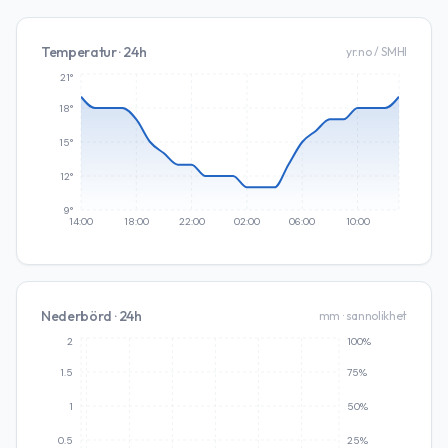
Temperatur · 24h
yr.no / SMHI
21°
18°
15°
12°
9°
14:00
18:00
22:00
02:00
06:00
10:00
Nederbörd · 24h
mm · sannolikhet
2
100%
1.5
75%
1
50%
0.5
25%