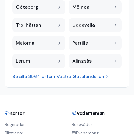
Göteborg
Mölndal
Trollhättan
Uddevalla
Majorna
Partille
Lerum
Alingsås
Se alla
3564
orter i
Västra Götalands län
Kartor
Väderteman
Regnradar
Reseväder
Blixtradar
Evenemang