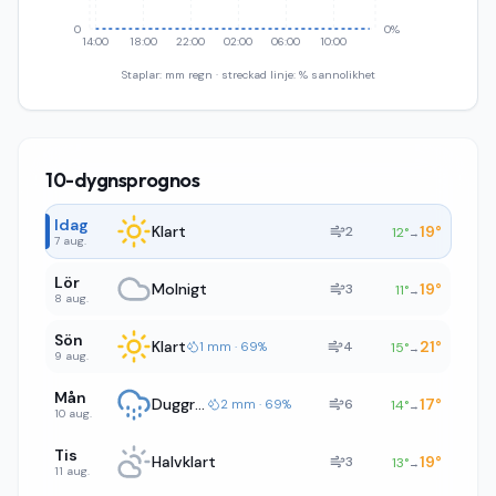
0
0%
14:00
18:00
22:00
02:00
06:00
10:00
Staplar: mm regn · streckad linje: % sannolikhet
10-dygnsprognos
Idag
Klart
19
°
2
12
°
→
7 aug.
Lör
Molnigt
19
°
3
11
°
→
8 aug.
Sön
Klart
21
°
4
1 mm · 69%
15
°
→
9 aug.
Mån
Duggregn
17
°
6
2 mm · 69%
14
°
→
10 aug.
Tis
Halvklart
19
°
3
13
°
→
11 aug.