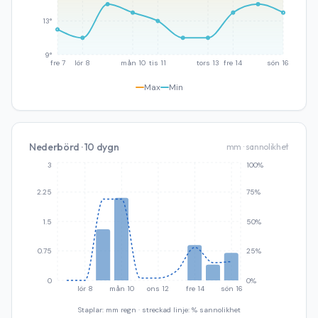
13°
9°
fre 7
lör 8
mån 10
tis 11
tors 13
fre 14
sön 16
Max
Min
Nederbörd · 10 dygn
mm · sannolikhet
3
100%
2.25
75%
1.5
50%
0.75
25%
0
0%
lör 8
mån 10
ons 12
fre 14
sön 16
Staplar: mm regn · streckad linje: % sannolikhet