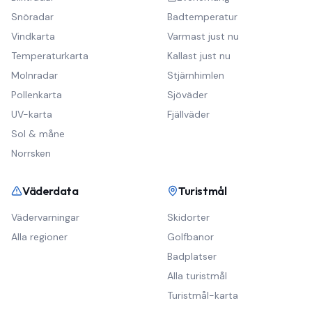
Snöradar
Badtemperatur
Vindkarta
Varmast just nu
Temperaturkarta
Kallast just nu
Molnradar
Stjärnhimlen
Pollenkarta
Sjöväder
UV-karta
Fjällväder
Sol & måne
Norrsken
Väderdata
Turistmål
Vädervarningar
Skidorter
Alla regioner
Golfbanor
Badplatser
Alla turistmål
Turistmål-karta