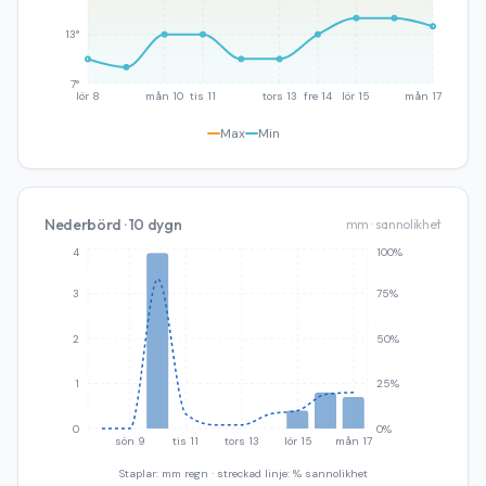
13°
7°
lör 8
mån 10
tis 11
tors 13
fre 14
lör 15
mån 17
Max
Min
Nederbörd · 10 dygn
mm · sannolikhet
4
100%
3
75%
2
50%
1
25%
0
0%
sön 9
tis 11
tors 13
lör 15
mån 17
Staplar: mm regn · streckad linje: % sannolikhet