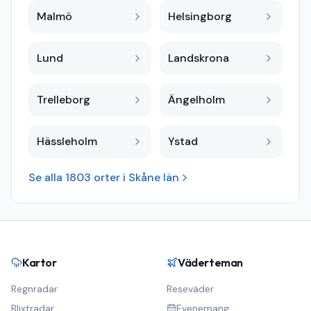
Malmö
Helsingborg
Lund
Landskrona
Trelleborg
Ängelholm
Hässleholm
Ystad
Se alla
1803
orter i
Skåne län
Kartor
Väderteman
Regnradar
Reseväder
Blixtradar
Evenemang