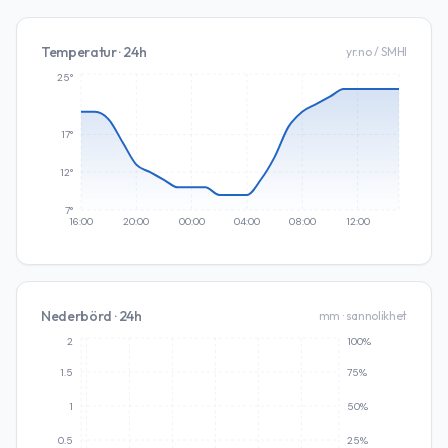
Temperatur · 24h
yr.no / SMHI
25°
17°
12°
7°
16:00
20:00
00:00
04:00
08:00
12:00
Nederbörd · 24h
mm · sannolikhet
2
100%
1.5
75%
1
50%
0.5
25%