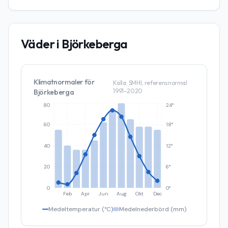
Väder i
Björkeberga
Klimatnormaler för
Källa: SMHI, referensnormal
1991–2020
Björkeberga
80
24°
60
18°
40
12°
20
6°
0
0°
Feb
Apr
Jun
Aug
Okt
Dec
Medeltemperatur (°C)
Medelnederbörd (mm)