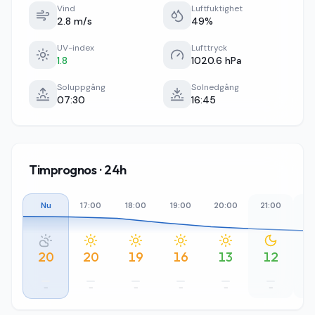
Vind
Luftfuktighet
2.8 m/s
49%
UV-index
Lufttryck
1.8
1020.6 hPa
Soluppgång
Solnedgång
07:30
16:45
Timprognos · 24h
Nu
17:00
18:00
19:00
20:00
21:00
22
20
20
19
16
13
12
–
–
–
–
–
–