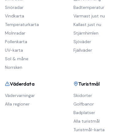
Snöradar
Badtemperatur
Vindkarta
Varmast just nu
Temperaturkarta
Kallast just nu
Molnradar
Stjärnhimlen
Pollenkarta
Sjöväder
UV-karta
Fjällväder
Sol & måne
Norrsken
Väderdata
Turistmål
Vädervarningar
Skidorter
Alla regioner
Golfbanor
Badplatser
Alla turistmål
Turistmål-karta