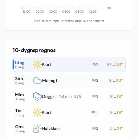
0
0%
16:00
20:00
00:00
04:00
08:00
12:00
Staplar: mm regn · streckad linje: % sannolikhet
10-dygnsprognos
Idag
Klart
20
°
1
10
°
→
8 aug.
Sön
Molnigt
23
°
2
9
°
→
9 aug.
Mån
Duggregn
18
°
3
4 mm · 83%
13
°
→
10 aug.
Tis
Klart
19
°
4
13
°
→
11 aug.
Ons
Halvklart
21
°
2
10
°
→
12 aug.