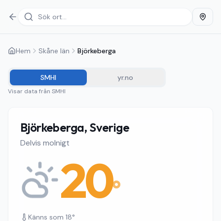
Hem
Skåne län
Björkeberga
SMHI
yr.no
Visar data från
SMHI
Björkeberga, Sverige
Delvis molnigt
20
°
Känns som
18
°