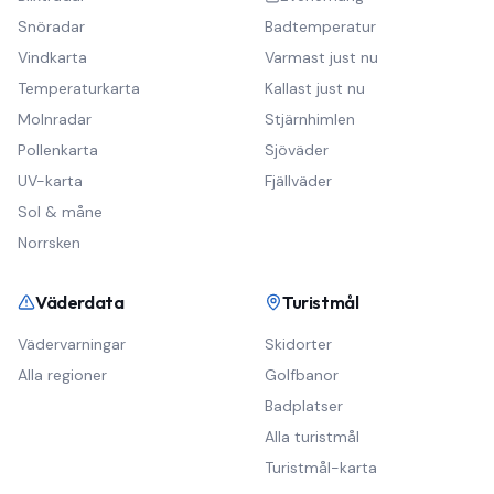
Snöradar
Badtemperatur
Vindkarta
Varmast just nu
Temperaturkarta
Kallast just nu
Molnradar
Stjärnhimlen
Pollenkarta
Sjöväder
UV-karta
Fjällväder
Sol & måne
Norrsken
Väderdata
Turistmål
Vädervarningar
Skidorter
Alla regioner
Golfbanor
Badplatser
Alla turistmål
Turistmål-karta