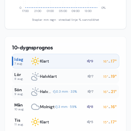
0
0%
17:00
21:00
01:00
05:00
09:00
13:00
Staplar: mm regn · streckad linje: % sannolikhet
10-dygnsprognos
Idag
Klart
17
°
9
16
°
→
7 aug.
Lör
Halvklart
19
°
7
15
°
→
8 aug.
Sön
Halvklart
21
°
7
0.3 mm · 33%
16
°
→
9 aug.
Mån
Molnigt
16
°
8
3 mm · 59%
16
°
→
10 aug.
Tis
Klart
17
°
5
15
°
→
11 aug.