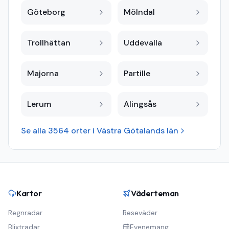
Göteborg
Mölndal
Trollhättan
Uddevalla
Majorna
Partille
Lerum
Alingsås
Se alla
3564
orter i
Västra Götalands län
Kartor
Väderteman
Regnradar
Reseväder
Blixtradar
Evenemang