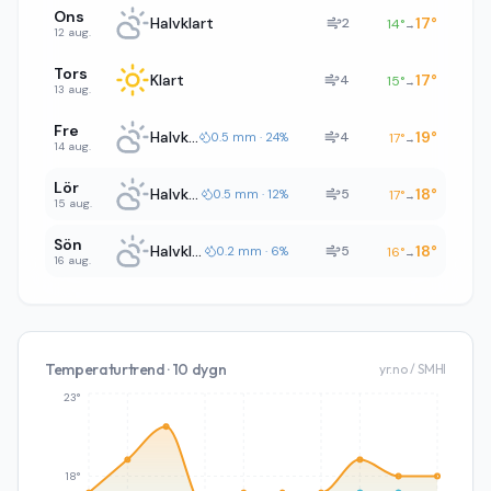
Ons
Halvklart
17
°
2
14
°
→
12 aug.
Tors
Klart
17
°
4
15
°
→
13 aug.
Fre
Halvklart
19
°
4
0.5 mm · 24%
17
°
→
14 aug.
Lör
Halvklart
18
°
5
0.5 mm · 12%
17
°
→
15 aug.
Sön
Halvklart
18
°
5
0.2 mm · 6%
16
°
→
16 aug.
Temperaturtrend · 10 dygn
yr.no / SMHI
23°
18°