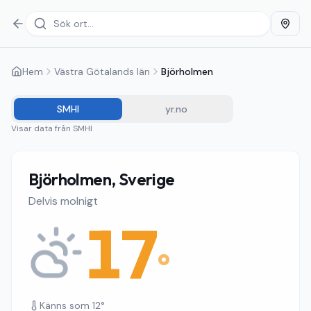
Hem
Västra Götalands län
Björholmen
SMHI
yr.no
Visar data från
SMHI
Björholmen, Sverige
Delvis molnigt
17
°
Känns som
12
°