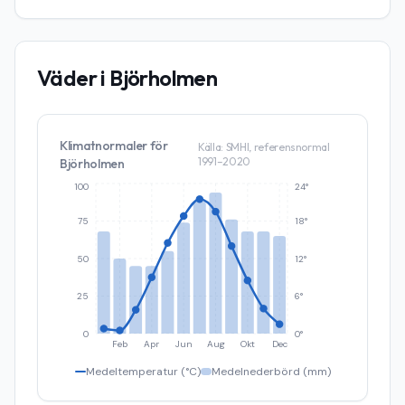
Väder i
Björholmen
Klimatnormaler för
Källa: SMHI, referensnormal
1991–2020
Björholmen
100
24°
75
18°
50
12°
25
6°
0
0°
Feb
Apr
Jun
Aug
Okt
Dec
Medeltemperatur (°C)
Medelnederbörd (mm)