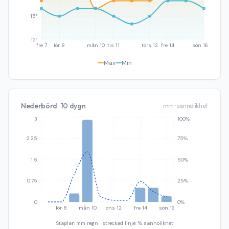
15°
12°
fre 7
lör 8
mån 10
tis 11
tors 13
fre 14
sön 16
Max
Min
Nederbörd · 10 dygn
mm · sannolikhet
3
100%
2.25
75%
1.5
50%
0.75
25%
0
0%
lör 8
mån 10
ons 12
fre 14
sön 16
Staplar: mm regn · streckad linje: % sannolikhet