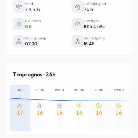
Vind
Luftfuktighet
7.4 m/s
70%
UV-index
Lufttryck
0.9
1015.4 hPa
Soluppgång
Solnedgång
07:30
16:45
Timprognos · 24h
Nu
18:00
19:00
20:00
21:00
22:00
23
17
16
16
16
16
16
–
–
–
–
–
–