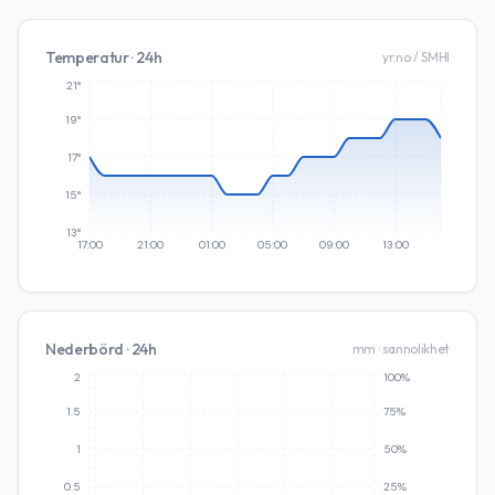
Temperatur · 24h
yr.no / SMHI
21°
19°
17°
15°
13°
17:00
21:00
01:00
05:00
09:00
13:00
Nederbörd · 24h
mm · sannolikhet
2
100%
1.5
75%
1
50%
0.5
25%