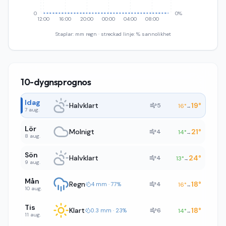
0
0%
12:00
16:00
20:00
00:00
04:00
08:00
Staplar: mm regn · streckad linje: % sannolikhet
10-dygnsprognos
Idag
Halvklart
19
°
5
16
°
→
7 aug.
Lör
Molnigt
21
°
4
14
°
→
8 aug.
Sön
Halvklart
24
°
4
13
°
→
9 aug.
Mån
Regn
18
°
4
4 mm · 77%
16
°
→
10 aug.
Tis
Klart
18
°
6
0.3 mm · 23%
14
°
→
11 aug.