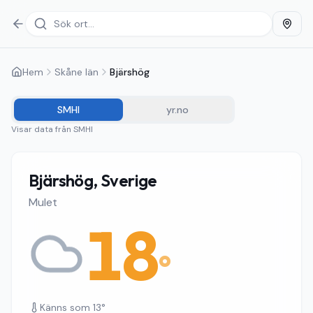
Hem
Skåne län
Bjärshög
SMHI
yr.no
Visar data från
SMHI
Bjärshög, Sverige
Mulet
18
°
Känns som
13
°