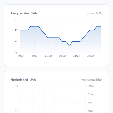
Temperatur · 24h
yr.no / SMHI
21°
18°
15°
12°
12:00
16:00
20:00
00:00
04:00
08:00
Nederbörd · 24h
mm · sannolikhet
2
100%
1.5
75%
1
50%
0.5
25%