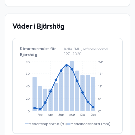
Väder i
Bjärshög
Klimatnormaler för
Källa: SMHI, referensnormal
1991–2020
Bjärshög
80
24°
60
18°
40
12°
20
6°
0
0°
Feb
Apr
Jun
Aug
Okt
Dec
Medeltemperatur (°C)
Medelnederbörd (mm)