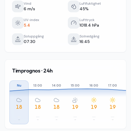
Vind
Luftfuktighet
6 m/s
45%
UV-index
Lufttryck
5.4
1018.4 hPa
Soluppgång
Solnedgång
07:30
16:45
Timprognos · 24h
Nu
13:00
14:00
15:00
16:00
17:00
18
18
18
18
19
19
19
–
–
–
–
–
–