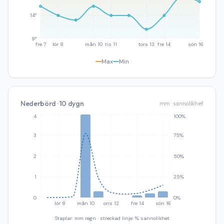
14°
9°
fre 7
lör 8
mån 10
tis 11
tors 13
fre 14
sön 16
Max
Min
Nederbörd · 10 dygn
mm · sannolikhet
4
100%
3
75%
2
50%
1
25%
0
0%
lör 8
mån 10
ons 12
fre 14
sön 16
Staplar: mm regn · streckad linje: % sannolikhet