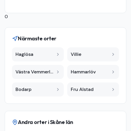
0
Närmaste orter
Haglösa
Villie
Västra Vemmerlöv
Hammarlöv
Bodarp
Fru Alstad
Andra orter i
Skåne län