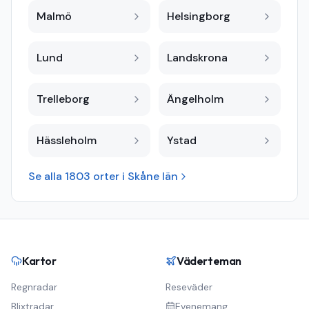
Malmö
Helsingborg
Lund
Landskrona
Trelleborg
Ängelholm
Hässleholm
Ystad
Se alla
1803
orter i
Skåne län
Kartor
Väderteman
Regnradar
Reseväder
Blixtradar
Evenemang