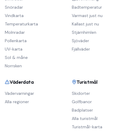
Snöradar
Badtemperatur
Vindkarta
Varmast just nu
Temperaturkarta
Kallast just nu
Molnradar
Stjärnhimlen
Pollenkarta
Sjöväder
UV-karta
Fjällväder
Sol & måne
Norrsken
Väderdata
Turistmål
Vädervarningar
Skidorter
Alla regioner
Golfbanor
Badplatser
Alla turistmål
Turistmål-karta