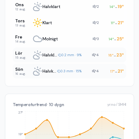
Ons
Halvklart
19
°
2
14
°
→
12 aug.
Tors
Klart
21
°
2
11
°
→
13 aug.
Fre
Molnigt
25
°
3
14
°
→
14 aug.
Lör
Halvklart
23
°
4
0.2 mm · 9%
18
°
→
15 aug.
Sön
Halvklart
21
°
4
0.3 mm · 15%
17
°
→
16 aug.
Temperaturtrend · 10 dygn
yr.no / SMHI
27°
19°