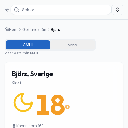
Hem
Gotlands län
Bjärs
SMHI
yr.no
Visar data från
SMHI
Bjärs, Sverige
Klart
18
°
Känns som
16
°