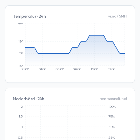
Temperatur · 24h
yr.no / SMHI
22°
19°
17°
15°
21:00
01:00
05:00
09:00
13:00
17:00
Nederbörd · 24h
mm · sannolikhet
2
100%
1.5
75%
1
50%
0.5
25%