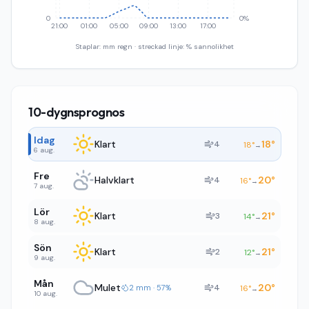
0
0%
21:00
01:00
05:00
09:00
13:00
17:00
Staplar: mm regn · streckad linje: % sannolikhet
10-dygnsprognos
Idag
Klart
18
°
4
18
°
→
6 aug.
Fre
Halvklart
20
°
4
16
°
→
7 aug.
Lör
Klart
21
°
3
14
°
→
8 aug.
Sön
Klart
21
°
2
12
°
→
9 aug.
Mån
Mulet
20
°
4
2 mm · 57%
16
°
→
10 aug.