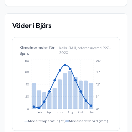
Väder i
Bjärs
Klimatnormaler för
Källa: SMHI, referensnormal 1991–
2020
Bjärs
80
24°
60
18°
40
12°
20
6°
0
0°
Feb
Apr
Jun
Aug
Okt
Dec
Medeltemperatur (°C)
Medelnederbörd (mm)