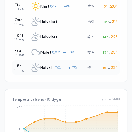
Tis
Klart
20
°
5
1 mm · 44%
15
°
→
11 aug.
Ons
Halvklart
21
°
3
15
°
→
12 aug.
Tors
Halvklart
22
°
4
14
°
→
13 aug.
Fre
Mulet
23
°
4
0.2 mm · 6%
15
°
→
14 aug.
Lör
Halvklart
23
°
4
0.4 mm · 17%
16
°
→
15 aug.
Temperaturtrend · 10 dygn
yr.no / SMHI
25°
18°