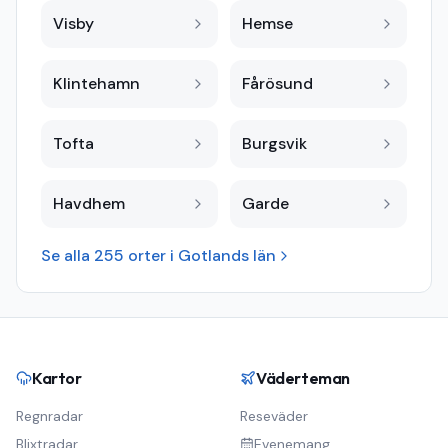
Visby
Hemse
Klintehamn
Fårösund
Tofta
Burgsvik
Havdhem
Garde
Se alla
255
orter i
Gotlands län
Kartor
Väderteman
Regnradar
Reseväder
Blixtradar
Evenemang