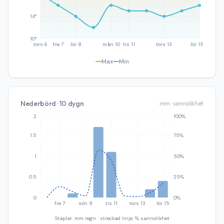
14°
10°
tors 6
fre 7
lör 8
mån 10
tis 11
tors 13
lör 15
Max
Min
Nederbörd · 10 dygn
mm · sannolikhet
2
100%
1.5
75%
1
50%
0.5
25%
0
0%
fre 7
sön 9
tis 11
tors 13
lör 15
Staplar: mm regn · streckad linje: % sannolikhet