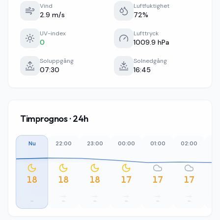
Vind
Luftfuktighet
2.9 m/s
72%
UV-index
Lufttryck
0
1009.9 hPa
Soluppgång
Solnedgång
07:30
16:45
Timprognos · 24h
Nu
22:00
23:00
00:00
01:00
02:00
03
18
18
18
17
17
17
–
–
–
–
–
–