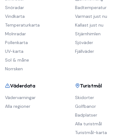
Snöradar
Badtemperatur
Vindkarta
Varmast just nu
Temperaturkarta
Kallast just nu
Molnradar
Stjärnhimlen
Pollenkarta
Sjöväder
UV-karta
Fjällväder
Sol & måne
Norrsken
Väderdata
Turistmål
Vädervarningar
Skidorter
Alla regioner
Golfbanor
Badplatser
Alla turistmål
Turistmål-karta