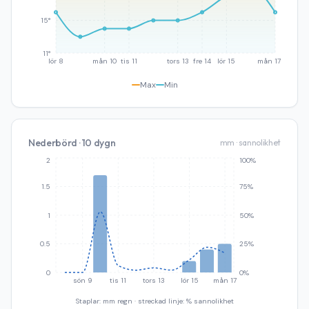
15°
11°
lör 8
mån 10
tis 11
tors 13
fre 14
lör 15
mån 17
Max
Min
Nederbörd · 10 dygn
mm · sannolikhet
2
100%
1.5
75%
1
50%
0.5
25%
0
0%
sön 9
tis 11
tors 13
lör 15
mån 17
Staplar: mm regn · streckad linje: % sannolikhet