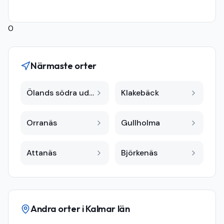
0
Närmaste orter
Ölands södra udde A
Klakebäck
Orranäs
Gullholma
Attanäs
Björkenäs
Andra orter i
Kalmar län