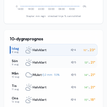
0
0%
14:00
18:00
22:00
02:00
06:00
10:00
Staplar: mm regn · streckad linje: % sannolikhet
10-dygnsprognos
Idag
Halvklart
23
°
4
16
°
→
8 aug.
Sön
Halvklart
21
°
5
13
°
→
9 aug.
Mån
Mulet
21
°
5
2 mm · 53%
14
°
→
10 aug.
Tis
Halvklart
21
°
6
14
°
→
11 aug.
Ons
Halvklart
18
°
4
15
°
→
12 aug.