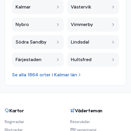
Kalmar
Västervik
Nybro
Vimmerby
Södra Sandby
Lindsdal
Färjestaden
Hultsfred
Se alla
1864
orter i
Kalmar län
Kartor
Väderteman
Regnradar
Reseväder
Blixtradar
Evenemang