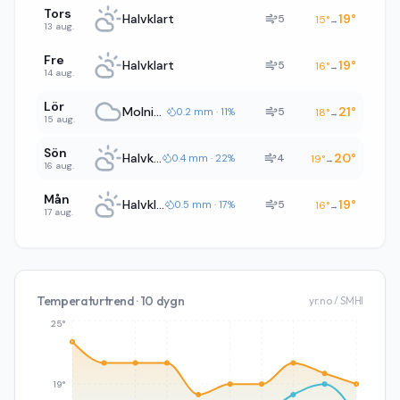
Tors
Halvklart
19
°
5
15
°
→
13 aug.
Fre
Halvklart
19
°
5
16
°
→
14 aug.
Lör
Molnigt
21
°
5
0.2 mm · 11%
18
°
→
15 aug.
Sön
Halvklart
20
°
4
0.4 mm · 22%
19
°
→
16 aug.
Mån
Halvklart
19
°
5
0.5 mm · 17%
16
°
→
17 aug.
Temperaturtrend · 10 dygn
yr.no / SMHI
25°
19°