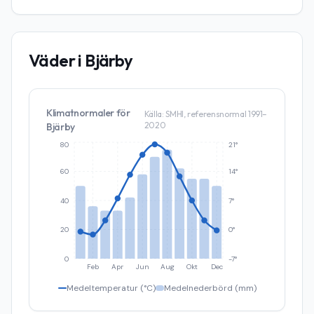
Väder i
Bjärby
Klimatnormaler för
Källa: SMHI, referensnormal 1991–
2020
Bjärby
80
21°
60
14°
40
7°
20
0°
0
-7°
Feb
Apr
Jun
Aug
Okt
Dec
Medeltemperatur (°C)
Medelnederbörd (mm)