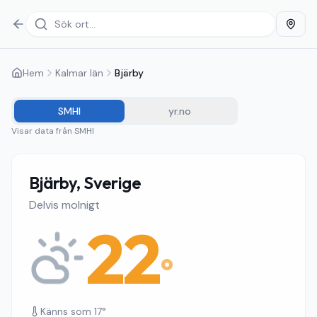
Hem
Kalmar län
Bjärby
SMHI
yr.no
Visar data från
SMHI
Bjärby, Sverige
Delvis molnigt
22
°
Känns som
17
°