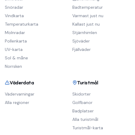
Snöradar
Badtemperatur
Vindkarta
Varmast just nu
Temperaturkarta
Kallast just nu
Molnradar
Stjärnhimlen
Pollenkarta
Sjöväder
UV-karta
Fjällväder
Sol & måne
Norrsken
Väderdata
Turistmål
Vädervarningar
Skidorter
Alla regioner
Golfbanor
Badplatser
Alla turistmål
Turistmål-karta