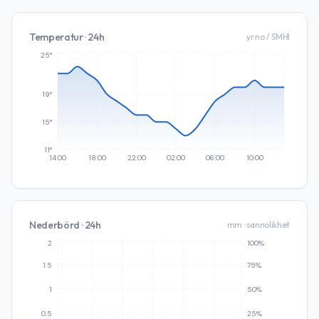
Temperatur · 24h
yr.no / SMHI
25°
19°
15°
11°
14:00
18:00
22:00
02:00
06:00
10:00
Nederbörd · 24h
mm · sannolikhet
2
100%
1.5
75%
1
50%
0.5
25%