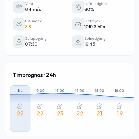
Vind
Luftfuktighet
6.4 m/s
60%
UV-index
Lufttryck
3.8
1019.6 hPa
Soluppgång
Solnedgång
07:30
16:45
Timprognos · 24h
Nu
15:00
16:00
17:00
18:00
19:00
20
22
22
23
22
21
19
–
–
–
–
–
–