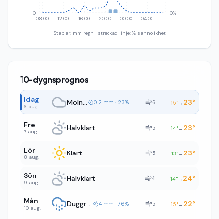
0
0%
08:00
12:00
16:00
20:00
00:00
04:00
Staplar: mm regn · streckad linje: % sannolikhet
10-dygnsprognos
Idag
Molnigt
23
°
6
0.2 mm · 23%
15
°
→
6 aug.
Fre
Halvklart
23
°
5
14
°
→
7 aug.
Lör
Klart
23
°
5
13
°
→
8 aug.
Sön
Halvklart
24
°
4
14
°
→
9 aug.
Mån
Duggregn
22
°
5
4 mm · 76%
15
°
→
10 aug.