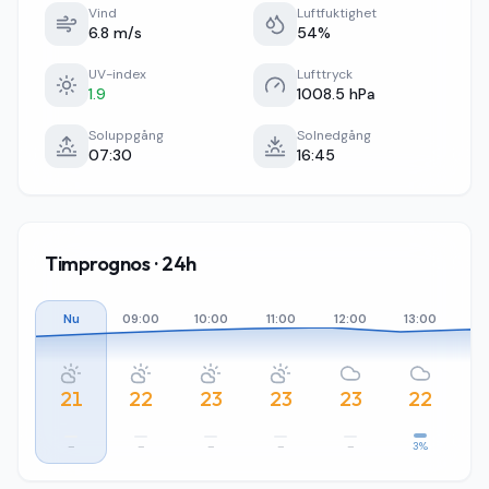
Vind
Luftfuktighet
6.8 m/s
54%
UV-index
Lufttryck
1.9
1008.5 hPa
Soluppgång
Solnedgång
07:30
16:45
Timprognos · 24h
Nu
09:00
10:00
11:00
12:00
13:00
14
21
22
23
23
23
22
–
–
–
–
–
3%