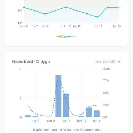
14°
10°
tors 6
fre 7
lör 8
mån 10
tis 11
tors 13
lör 15
Max
Min
Nederbörd · 10 dygn
mm · sannolikhet
5
100%
75%
50%
2
25%
0
0%
fre 7
sön 9
tis 11
tors 13
lör 15
Staplar: mm regn · streckad linje: % sannolikhet