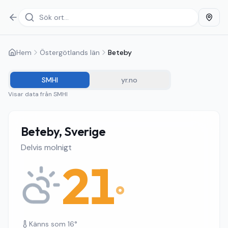
Hem
Östergötlands län
Beteby
SMHI
yr.no
Visar data från
SMHI
Beteby, Sverige
Delvis molnigt
21
°
Känns som
16
°