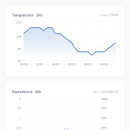
Temperatur · 24h
yr.no / SMHI
25°
20°
16°
12°
08:00
12:00
16:00
20:00
00:00
04:00
Nederbörd · 24h
mm · sannolikhet
2
100%
1.5
75%
1
50%
0.5
25%