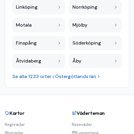
Linköping
Norrköping
Motala
Mjölby
Finspång
Söderköping
Åtvidaberg
Åby
Se alla
1233
orter i
Östergötlands län
Kartor
Väderteman
Regnradar
Reseväder
Blixtradar
Evenemang