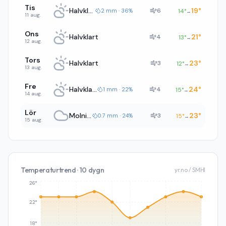
Tis
Halvklart
19
°
6
2 mm · 36%
14
°
→
11 aug.
Ons
Halvklart
21
°
4
13
°
→
12 aug.
Tors
Halvklart
23
°
3
12
°
→
13 aug.
Fre
Halvklart
24
°
4
1 mm · 22%
15
°
→
14 aug.
Lör
Molnigt
23
°
3
0.7 mm · 24%
15
°
→
15 aug.
Temperaturtrend · 10 dygn
yr.no / SMHI
26°
22°
18°