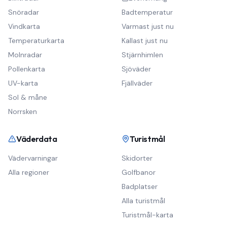
Snöradar
Badtemperatur
Vindkarta
Varmast just nu
Temperaturkarta
Kallast just nu
Molnradar
Stjärnhimlen
Pollenkarta
Sjöväder
UV-karta
Fjällväder
Sol & måne
Norrsken
Väderdata
Turistmål
Vädervarningar
Skidorter
Alla regioner
Golfbanor
Badplatser
Alla turistmål
Turistmål-karta