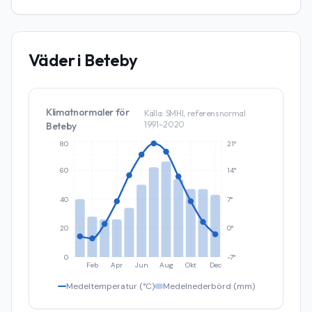
Väder i
Beteby
Klimatnormaler för
Källa: SMHI, referensnormal
1991–2020
Beteby
80
21°
60
14°
40
7°
20
0°
0
-7°
Feb
Apr
Jun
Aug
Okt
Dec
Medeltemperatur (°C)
Medelnederbörd (mm)