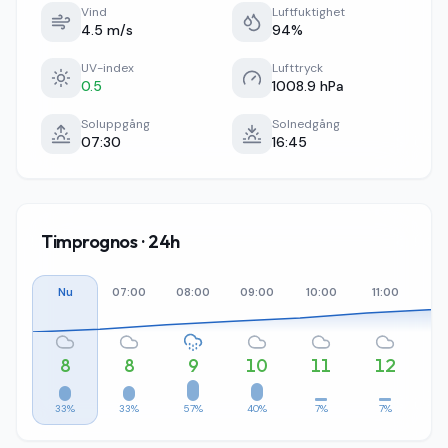
Vind
Luftfuktighet
4.5 m/s
94%
UV-index
Lufttryck
0.5
1008.9 hPa
Soluppgång
Solnedgång
07:30
16:45
Timprognos · 24h
Nu
07:00
08:00
09:00
10:00
11:00
12
8
8
9
10
11
12
33%
33%
57%
40%
7%
7%