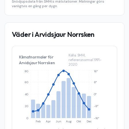
Snödjupsdata från SMHI:s mätstationer. Mätningar görs
vanligtvis en gång per dygn.
Väder i
Arvidsjaur Norrsken
Källa: SMHI,
Klimatnormaler för
referensnormal 1991–
Arvidsjaur Norrsken
2020
80
16°
60
8°
40
0°
20
-8°
0
-16°
Feb
Apr
Jun
Aug
Okt
Dec