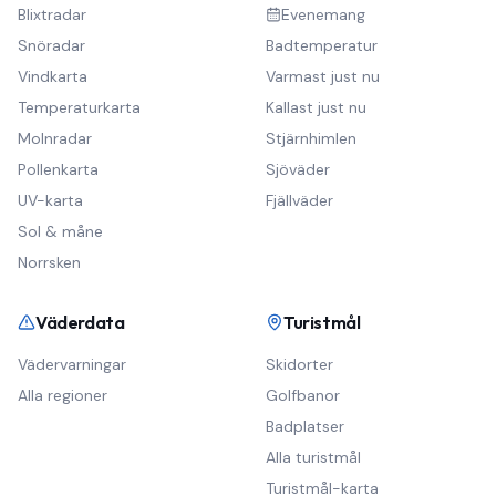
Blixtradar
Evenemang
Snöradar
Badtemperatur
Vindkarta
Varmast just nu
Temperaturkarta
Kallast just nu
Molnradar
Stjärnhimlen
Pollenkarta
Sjöväder
UV-karta
Fjällväder
Sol & måne
Norrsken
Väderdata
Turistmål
Vädervarningar
Skidorter
Alla regioner
Golfbanor
Badplatser
Alla turistmål
Turistmål-karta