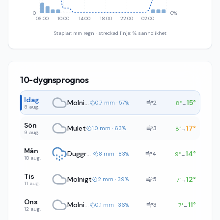
0
0%
06:00
10:00
14:00
18:00
22:00
02:00
Staplar: mm regn · streckad linje: % sannolikhet
10-dygnsprognos
Idag
Molnigt
15
°
2
0.7 mm · 57%
8
°
→
8 aug.
Sön
Mulet
17
°
3
1.0 mm · 63%
8
°
→
9 aug.
Mån
Duggregn
14
°
4
8 mm · 83%
9
°
→
10 aug.
Tis
Molnigt
12
°
5
2 mm · 39%
7
°
→
11 aug.
Ons
Molnigt
11
°
3
0.1 mm · 36%
7
°
→
12 aug.