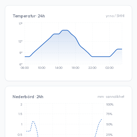
Temperatur · 24h
yr.no / SMHI
17°
12°
9°
6°
06:00
10:00
14:00
18:00
22:00
02:00
Nederbörd · 24h
mm · sannolikhet
2
100%
1.5
75%
1
50%
0.5
25%