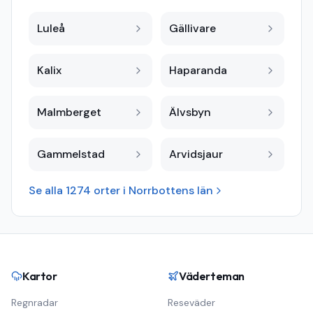
Luleå
Gällivare
Kalix
Haparanda
Malmberget
Älvsbyn
Gammelstad
Arvidsjaur
Se alla
1274
orter i
Norrbottens län
Kartor
Väderteman
Regnradar
Reseväder