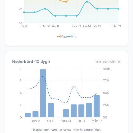
9°
5°
lör 8
mån 10
tis 11
tors 13
fre 14
lör 15
mån 17
Max
Min
Nederbörd · 10 dygn
mm · sannolikhet
8
100%
6
75%
4
50%
2
25%
0
0%
sön 9
tis 11
tors 13
lör 15
mån 17
Staplar: mm regn · streckad linje: % sannolikhet