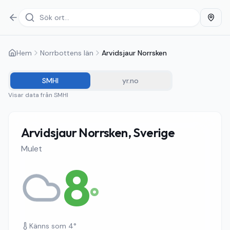
Hem
Norrbottens län
Arvidsjaur Norrsken
SMHI
yr.no
Visar data från
SMHI
Arvidsjaur Norrsken, Sverige
Mulet
8
°
Känns som
4
°