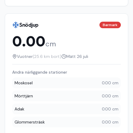
Snödjup
Barmark
0.00
cm
Vuotner
(
25.6
km bort)
Mätt
26 juli
Andra närliggande stationer
Moskosel
0.00 cm
Mörttjärn
0.00 cm
Adak
0.00 cm
Glommersträsk
0.00 cm