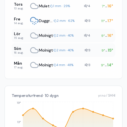
Tors
Mulet
16
°
4
1 mm · 29%
7
°
→
13 aug.
Fre
Duggregn
17
°
3
2 mm · 62%
11
°
→
14 aug.
Lör
Molnigt
16
°
4
2 mm · 40%
9
°
→
15 aug.
Sön
Molnigt
15
°
3
2 mm · 40%
9
°
→
16 aug.
Mån
Molnigt
14
°
3
4 mm · 48%
9
°
→
17 aug.
Temperaturtrend · 10 dygn
yr.no / SMHI
19°
13°